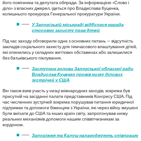
його помічника та депутата облради. За інформацією «Слово і
діло» з власних джерел, ідеться про Владислава Куценка,
колишнього прокурора Генеральної прокуратури України.
У Запорізькій міськраді відбулася нарада
стосовно захисту прав дітей
Під час заходу обговорили одне з основних питань — відсутність
закладів соціального захисту для тимчасового влаштування дітей,
які опинились у складних життєвих обставинах або залишилися
без батьківського піклування.
Заступник голови Запорізької обласної ради
Владислав Куценко провів низку ділових
зустрічей у США
Він також взяв участь у низці міжнародних заходів, зокрема був
присутній на засіданні палати представників Конгресу США. Під
час численних зустрічей зокрема порушував питання юридичної
підтримки та допомоги біженцям з України, які через війну змушені
були виїхати до США та інших країн світу, запропонував низку
реальних механізмів допомоги нашим співвітчизникам за
кордоном.
Запоріжжя та Калуш налагоджують співпрацю