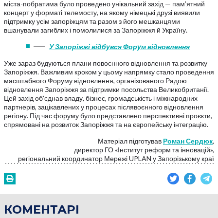
міста-побратима було проведено унікальний захід — пам’ятний
концерт у форматі телемосту, на якому німецькі друзі виявили
підтримку усім запоріжцям та разом з його мешканцями
вшанували загиблих і помолилися за Запоріжжя й Україну.
У Запоріжжі відбувся Форум відновлення
Уже зараз будуються плани повоєнного відновлення та розвитку
Запоріжжя. Важливим кроком у цьому напрямку стало проведення
масштабного Форуму відновлення, організованого Радою
відновлення Запоріжжя за підтримки посольства Великобританії.
Цей захід об’єднав владу, бізнес, громадськість і міжнародних
партнерів, зацікавлених у процесах післявоєнного відновлення
регіону. Під час форуму було представлено перспективні проєкти,
спрямовані на розвиток Запоріжжя та на європейську інтеграцію.
Матеріал підготував
Роман Сердюк
,
директор ГО «Інститут реформ та інновацій»,
регіональний координатор Мережі UPLAN у Запорізькому краї
КОМЕНТАРІ