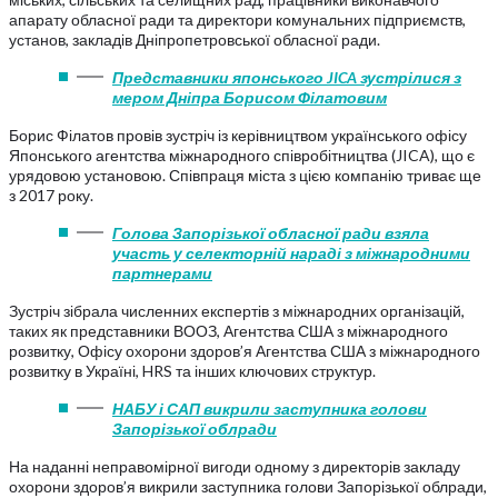
апарату обласної ради та директори комунальних підприємств,
установ, закладів Дніпропетровської обласної ради.
Представники японського JICA зустрілися з
мером Дніпра Борисом Філатовим
Борис Філатов провів зустріч із керівництвом українського офісу
Японського агентства міжнародного співробітництва (JICA), що є
урядовою установою. Співпраця міста з цією компанію триває ще
з 2017 року.
Голова Запорізької обласної ради взяла
участь у селекторній нараді з міжнародними
партнерами
Зустріч зібрала численних експертів з міжнародних організацій,
таких як представники ВООЗ, Агентства США з міжнародного
розвитку, Офісу охорони здоров’я Агентства США з міжнародного
розвитку в Україні, HRS та інших ключових структур.
НАБУ і САП викрили заступника голови
Запорізької облради
На наданні неправомірної вигоди одному з директорів закладу
охорони здоров’я викрили заступника голови Запорізької облради,