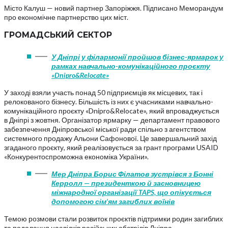
Місто Калуш — новий партнер Запоріжжя. Підписано Меморандум
про економічне партнерство цих міст.
ГРОМАДСЬКИЙ СЕКТОР
У Дніпрі у філармонії пройшов бізнес-ярмарок у
рамках навчально-комунікаційного проєкту
«Dnipro&Relocate»
У заході взяли участь понад 50 підприємців як місцевих, так і
релокованого бізнесу. Більшість із них є учасниками навчально-
комунікаційного проєкту «Dnipro&Relocate», який впроваджується
в Дніпрі з жовтня. Організатор ярмарку — департамент правового
забезпечення Дніпровської міської ради спільно з агентством
системного продажу Альони Сафонової. Це завершальний захід
згаданого проєкту, який реалізовується за грант програми USAID
«Конкурентоспроможна економіка України».
Мер Дніпра Борис Філатов зустрівся з Бонні
Керролл — президенткою й засновницею
міжнародної організації TAPS, що опікується
допомогою сім’ям загиблих воїнів
Темою розмови стали розвиток проєктів підтримки родин загиблих
та подолання наслідків російських обстрілів Дніпра.