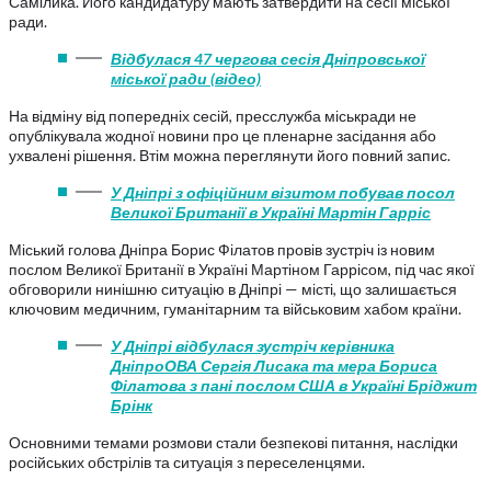
Самілика. Його кандидатуру мають затвердити на сесії міської
ради.
Відбулася 47 чергова сесія Дніпровської
міської ради (відео)
На відміну від попередніх сесій, пресслужба міськради не
опублікувала жодної новини про це пленарне засідання або
ухвалені рішення. Втім можна переглянути його повний запис.
У Дніпрі з офіційним візитом побував посол
Великої Британії в Україні Мартін Гарріс
Міський голова Дніпра Борис Філатов провів зустріч із новим
послом Великої Британії в Україні Мартіном Гаррісом, під час якої
обговорили нинішню ситуацію в Дніпрі — місті, що залишається
ключовим медичним, гуманітарним та військовим хабом країни.
У Дніпрі відбулася зустріч керівника
ДніпроОВА Сергія Лисака та мера Бориса
Філатова з пані послом США в Україні Бріджит
Брінк
Основними темами розмови стали безпекові питання, наслідки
російських обстрілів та ситуація з переселенцями.