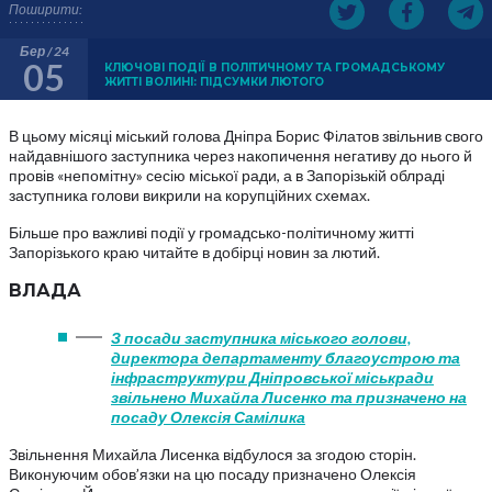
Поширити:
Бер / 24
05
КЛЮЧОВІ ПОДІЇ В ПОЛІТИЧНОМУ ТА ГРОМАДСЬКОМУ
ЖИТТІ ВОЛИНІ: ПІДСУМКИ ЛЮТОГО
В цьому місяці міський голова Дніпра Борис Філатов звільнив свого
найдавнішого заступника через накопичення негативу до нього й
провів «непомітну» сесію міської ради, а в Запорізькій облраді
заступника голови викрили на корупційних схемах.
Більше про важливі події у громадсько-політичному житті
Запорізького краю читайте в добірці новин за лютий.
ВЛАДА
З посади заступника міського голови,
директора департаменту благоустрою та
інфраструктури Дніпровської міськради
звільнено Михайла Лисенко та призначено на
посаду Олексія Самілика
Звільнення Михайла Лисенка відбулося за згодою сторін.
Виконуючим обов’язки на цю посаду призначено Олексія