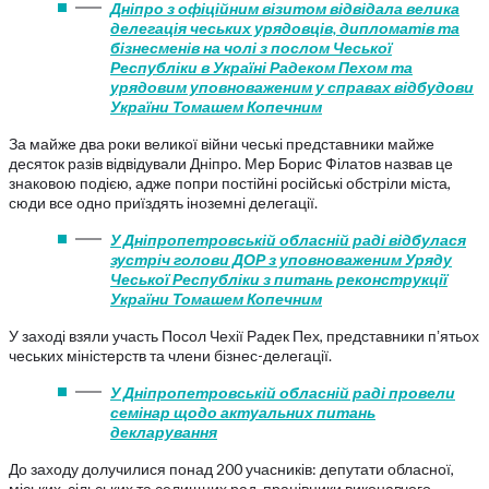
Дніпро з офіційним візитом відвідала велика
делегація чеських урядовців, дипломатів та
бізнесменів на чолі з послом Чеської
Республіки в Україні Радеком Пехом та
урядовим уповноваженим у справах відбудови
України Томашем Копечним
За майже два роки великої війни чеські представники майже
десяток разів відвідували Дніпро. Мер Борис Філатов назвав це
знаковою подією, адже попри постійні російські обстріли міста,
сюди все одно приїздять іноземні делегації.
У Дніпропетровській обласній раді відбулася
зустріч голови ДОР з уповноваженим Уряду
Чеської Республіки з питань реконструкції
України Томашем Копечним
У заході взяли участь Посол Чехії Радек Пех, представники пʼятьох
чеських міністерств та члени бізнес-делегації.
У Дніпропетровській обласній раді провели
семінар щодо актуальних питань
декларування
До заходу долучилися понад 200 учасників: депутати обласної,
міських, сільських та селищних рад, працівники виконавчого