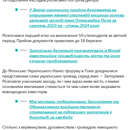
У Дніпрі оголосили прийом документів на
отримання іменної стипендії міського голови
активній молоді імені Олександра Поля за
серпень 2023-го – січень 2024 року
Розпочався перший етап на визначення 50 стипендіатів за звітний
період. Прийом документів триватиме до 18 березня.
Запорізька делегація презентувала в Японії
інвестиційну привабливість міста та його
сучасну проблематику
До Японсько-Українського бізнес-форуму в Токіо доєдналися
представники семи українських громад, серед яких — Запоріжжя.
Розповіли учасникам заходу, як і чим зараз живе місто, з якими
основними викликами стикається та чим саме може зацікавити
міжнародних інвесторів.
Між містами-побратимами Запоріжжям та
Обергаузеном пройшов телеміст,
спрямований на підтримку запоріжців у
боротьбі за свободу
Спільно з керівництвом, духовенством і громадою німецького