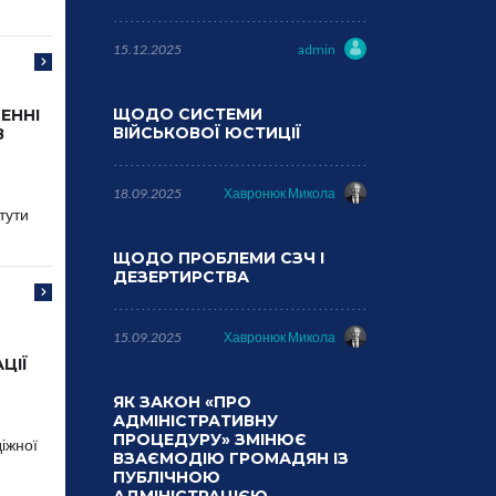
15.12.2025
admin
ЩОДО СИСТЕМИ
ЕННІ
ВІЙСЬКОВОЇ ЮСТИЦІЇ
В
18.09.2025
Хавронюк Микола
тути
ЩОДО ПРОБЛЕМИ СЗЧ І
ДЕЗЕРТИРСТВА
15.09.2025
Хавронюк Микола
ЦІЇ
ЯК ЗАКОН «ПРО
АДМІНІСТРАТИВНУ
ПРОЦЕДУРУ» ЗМІНЮЄ
діжної
ВЗАЄМОДІЮ ГРОМАДЯН ІЗ
ПУБЛІЧНОЮ