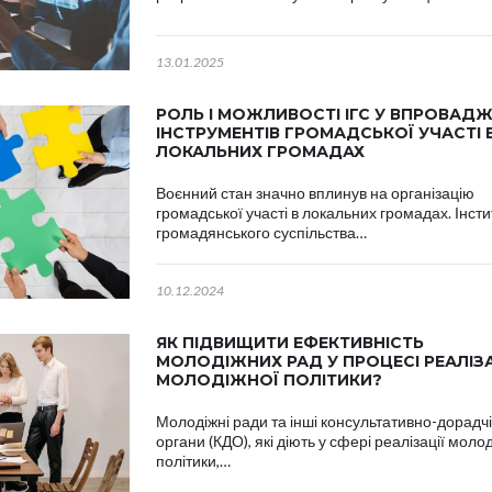
13.01.2025
РОЛЬ І МОЖЛИВОСТІ ІГС У ВПРОВАДЖ
ІНСТРУМЕНТІВ ГРОМАДСЬКОЇ УЧАСТІ 
ЛОКАЛЬНИХ ГРОМАДАХ
Воєнний стан значно вплинув на організацію
громадської участі в локальних громадах. Інсти
громадянського суспільства…
10.12.2024
ЯК ПІДВИЩИТИ ЕФЕКТИВНІСТЬ
МОЛОДІЖНИХ РАД У ПРОЦЕСІ РЕАЛІЗА
МОЛОДІЖНОЇ ПОЛІТИКИ?
Молодіжні ради та інші консультативно-дорадчі
органи (КДО), які діють у сфері реалізації моло
політики,…