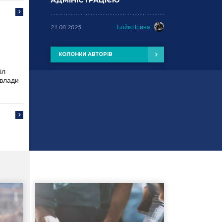
АДМІНІСТРАЦІЄЮ
21.08.2025
Бойко Ірина
КОЛОНКИ АВТОРІВ
іл
 влади