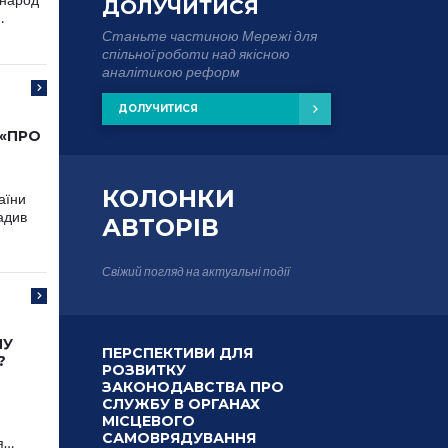
ДОЛУЧИТИСЯ
…
Станьте частиною Мережі для
спільної роботи над якісною
аналітикою реформ
ДОЛУЧИТИСЯ
 «ПРО
КОЛОНКИ
аїни
адив
АВТОРІВ
Свіжий погляд на актуальні події
МУ
ПЕРСПЕКТИВИ ДЛЯ
?
РОЗВИТКУ
ЗАКОНОДАВСТВА ПРО
СЛУЖБУ В ОРГАНАХ
МІСЦЕВОГО
САМОВРЯДУВАННЯ
я…