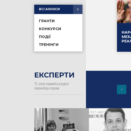
ВСІ АНОНСИ
ГРАНТИ
КОНКУРСИ
НАР
МЕХ
ПОДІЇ
РЕА
ТРЕНІНГИ
ЕКСПЕРТИ
Ті, хто завжди в курсі
перебігу справ
16.01