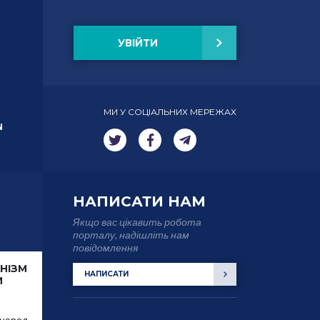
УВІЙТИ
МИ У СОЦІАЛЬНИХ МЕРЕЖАХ
N
НАПИСАТИ НАМ
Якщо вас цікавить робота
порталу, надішліть нам
повідомлення
НІЗМ
НАПИСАТИ
И
 народ