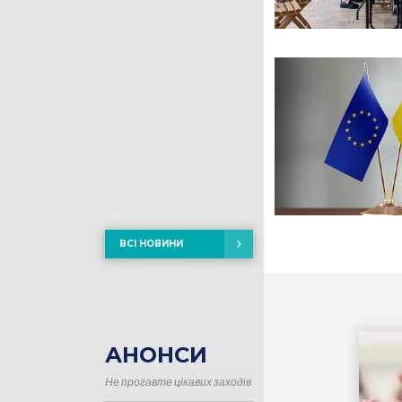
ВСІ НОВИНИ
АНОНСИ
Не прогавте цікавих заходів