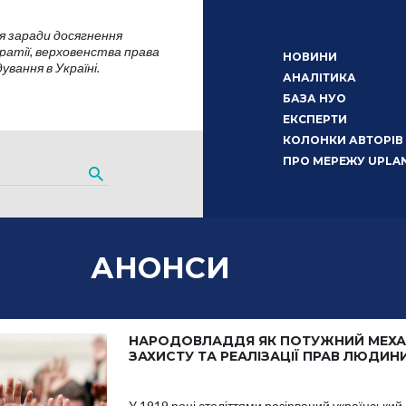
я заради досягнення
атії, верховенства права
НОВИНИ
вання в Україні.
АНАЛІТИКА
БАЗА НУО
ЕКСПЕРТИ
КОЛОНКИ АВТОРІВ
ПРО МЕРЕЖУ UPLA
АНОНСИ
НАРОДОВЛАДДЯ ЯК ПОТУЖНИЙ МЕХА
ЗАХИСТУ ТА РЕАЛІЗАЦІЇ ПРАВ ЛЮДИН
У 1919 році століттями розірваний український