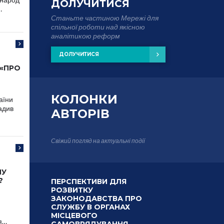
ДОЛУЧИТИСЯ
…
Станьте частиною Мережі для
спільної роботи над якісною
аналітикою реформ
ДОЛУЧИТИСЯ
 «ПРО
КОЛОНКИ
аїни
адив
АВТОРІВ
Свіжий погляд на актуальні події
МУ
?
ПЕРСПЕКТИВИ ДЛЯ
РОЗВИТКУ
ЗАКОНОДАВСТВА ПРО
СЛУЖБУ В ОРГАНАХ
МІСЦЕВОГО
я…