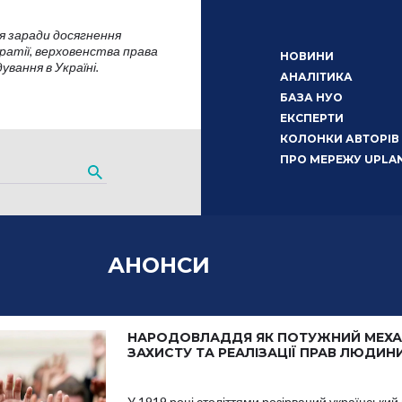
я заради досягнення
атії, верховенства права
НОВИНИ
вання в Україні.
АНАЛІТИКА
БАЗА НУО
ЕКСПЕРТИ
КОЛОНКИ АВТОРІВ
ПРО МЕРЕЖУ UPLA
АНОНСИ
НАРОДОВЛАДДЯ ЯК ПОТУЖНИЙ МЕХА
ЗАХИСТУ ТА РЕАЛІЗАЦІЇ ПРАВ ЛЮДИН
У 1919 році століттями розірваний український