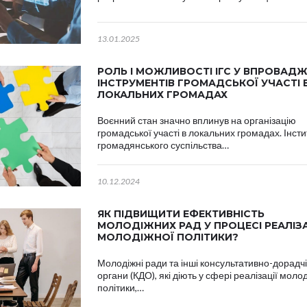
13.01.2025
РОЛЬ І МОЖЛИВОСТІ ІГС У ВПРОВАДЖ
ІНСТРУМЕНТІВ ГРОМАДСЬКОЇ УЧАСТІ 
ЛОКАЛЬНИХ ГРОМАДАХ
Воєнний стан значно вплинув на організацію
громадської участі в локальних громадах. Інсти
громадянського суспільства…
10.12.2024
ЯК ПІДВИЩИТИ ЕФЕКТИВНІСТЬ
МОЛОДІЖНИХ РАД У ПРОЦЕСІ РЕАЛІЗА
МОЛОДІЖНОЇ ПОЛІТИКИ?
Молодіжні ради та інші консультативно-дорадчі
органи (КДО), які діють у сфері реалізації моло
політики,…