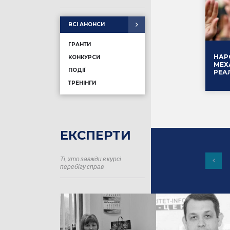
ВСІ АНОНСИ
ГРАНТИ
НАР
КОНКУРСИ
МЕХ
ПОДІЇ
РЕА
ТРЕНІНГИ
ЕКСПЕРТИ
Ті, хто завжди в курсі
16.01
перебігу справ