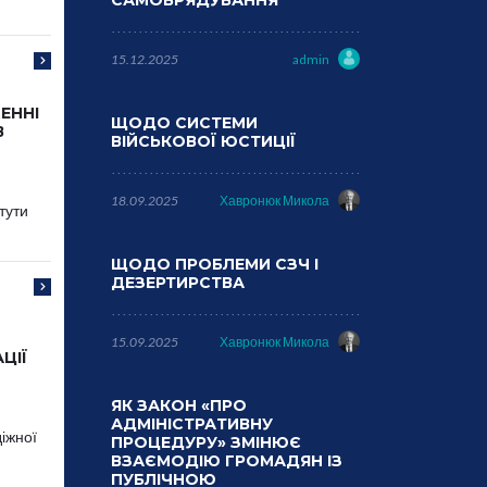
САМОВРЯДУВАННЯ
15.12.2025
admin
ЕННІ
ЩОДО СИСТЕМИ
В
ВІЙСЬКОВОЇ ЮСТИЦІЇ
18.09.2025
Хавронюк Микола
тути
ЩОДО ПРОБЛЕМИ СЗЧ І
ДЕЗЕРТИРСТВА
15.09.2025
Хавронюк Микола
ЦІЇ
ЯК ЗАКОН «ПРО
АДМІНІСТРАТИВНУ
діжної
ПРОЦЕДУРУ» ЗМІНЮЄ
ВЗАЄМОДІЮ ГРОМАДЯН ІЗ
ПУБЛІЧНОЮ