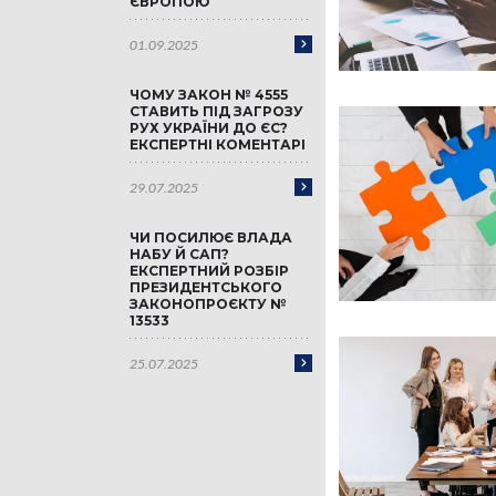
ЄВРОПОЮ
01.09.2025
ЧОМУ ЗАКОН № 4555
СТАВИТЬ ПІД ЗАГРОЗУ
РУХ УКРАЇНИ ДО ЄС?
ЕКСПЕРТНІ КОМЕНТАРІ
29.07.2025
ЧИ ПОСИЛЮЄ ВЛАДА
НАБУ Й САП?
ЕКСПЕРТНИЙ РОЗБІР
ПРЕЗИДЕНТСЬКОГО
ЗАКОНОПРОЄКТУ №
13533
25.07.2025