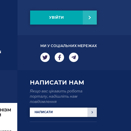
УВІЙТИ
МИ У СОЦІАЛЬНИХ МЕРЕЖАХ
N
НАПИСАТИ НАМ
Якщо вас цікавить робота
порталу, надішліть нам
повідомлення
НІЗМ
НАПИСАТИ
И
 народ