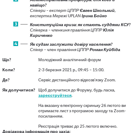
навіщо?
Спікери – експерт ЦППР
Євген Школьний,
експертка Мережі UPLAN
Ірина Бойко
Конституційна криза: як стають суддями КСУ
?
Спікерка – членкиня правління ЦППР
Юлія
Кириченко
Як судам заслужити довіру населення?
Спікер – член правління ЦППР
Роман Куйбіда
Що?
Молодіжний аналітичний форум
Коли?
2-3 березня 2021 р., 09:45 – 15:00.
Де?
Сервіс дистанційного відеозв’язку Zoom.
Як долучитися?
Щоб долучитися до Форуму, будь ласка,
зареєструйтеся
.
На вказану електронну скриньку 26 лютого ви
отримаєте лист з програмою заходу та Zoom-
посиланням.
Реєстрація триває до 25 лютого включно.
Довідкова інформація про захід: