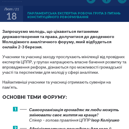
Лют / 21
18
ПАРЛАМЕНТСЬКА ЕКСПЕРТНА РОБОЧА ГРУПА З ПИТАНЬ
КОНСТИТУЦІЙНОГО РЕФОРМУВАННЯ
Запрошуємо молодь, що цікавиться питаннями
державотворення та права, долучитися до дводенного
Молодіжного аналітичного форуму, який відбудеться
онлайн 2-3 березня.
Учасники та учасниці заходу прослухають мінілекції від провідних
експертів ЦППР, у групах напрацюють власне бачення розвитку та
впровадження реформ, дізнаються про можливості громадської
участі та перспективи для молоді у сфері аналітики.
Найактивніші учасники та учасниці отримають сувеніри на
пам’ять.
ОСНОВНІ ТЕМИ ФОРУМУ:
Самоорганізація громадян: як люди можуть
змінювати своє життя на краще?
Спікер – голова правління ЦППР
Ігор Коліушко
Адміністративна процедура: для кого й