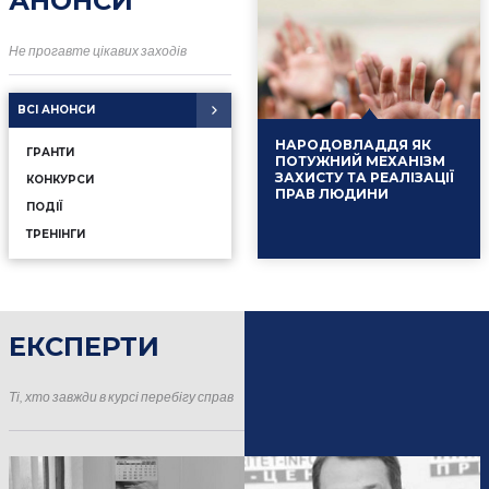
АНОНСИ
Не прогавте цікавих заходів
ВСІ АНОНСИ
НАРОДОВЛАДДЯ ЯК
ГРАНТИ
ПОТУЖНИЙ МЕХАНІЗМ
ЗАХИСТУ ТА РЕАЛІЗАЦІЇ
КОНКУРСИ
ПРАВ ЛЮДИНИ
ПОДІЇ
ТРЕНІНГИ
ЕКСПЕРТИ
16.01.2025
Події
Ті, хто завжди в курсі перебігу справ