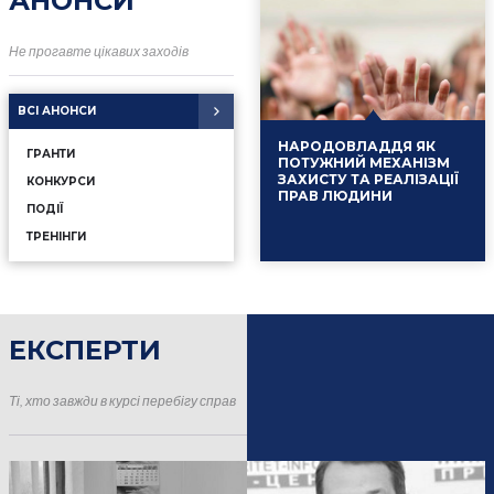
АНОНСИ
Не прогавте цікавих заходів
ВСІ АНОНСИ
НАРОДОВЛАДДЯ ЯК
ГРАНТИ
ПОТУЖНИЙ МЕХАНІЗМ
ЗАХИСТУ ТА РЕАЛІЗАЦІЇ
КОНКУРСИ
ПРАВ ЛЮДИНИ
ПОДІЇ
ТРЕНІНГИ
ЕКСПЕРТИ
16.01.2025
Події
Ті, хто завжди в курсі перебігу справ