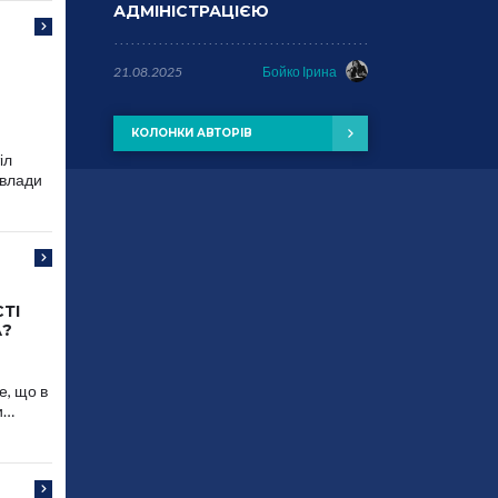
АДМІНІСТРАЦІЄЮ
21.08.2025
Бойко Ірина
КОЛОНКИ АВТОРІВ
іл
 влади
ТІ
А?
е, що в
и…