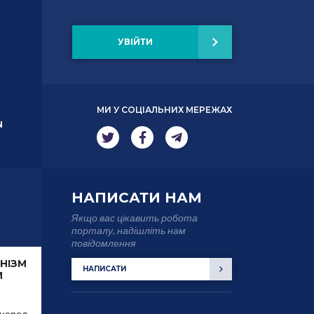
УВІЙТИ
МИ У СОЦІАЛЬНИХ МЕРЕЖАХ
N
НАПИСАТИ НАМ
Якщо вас цікавить робота
порталу, надішліть нам
повідомлення
НІЗМ
НАПИСАТИ
И
 народ