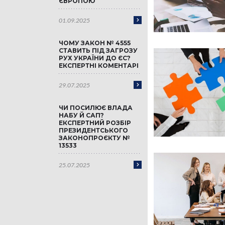
ЄВРОПОЮ
01.09.2025
ЧОМУ ЗАКОН № 4555
СТАВИТЬ ПІД ЗАГРОЗУ
РУХ УКРАЇНИ ДО ЄС?
ЕКСПЕРТНІ КОМЕНТАРІ
29.07.2025
ЧИ ПОСИЛЮЄ ВЛАДА
НАБУ Й САП?
ЕКСПЕРТНИЙ РОЗБІР
ПРЕЗИДЕНТСЬКОГО
ЗАКОНОПРОЄКТУ №
13533
25.07.2025