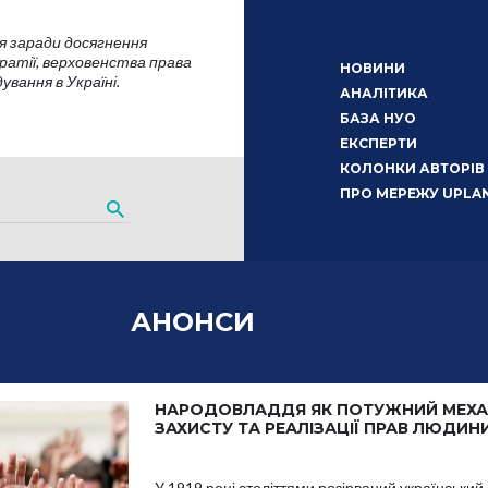
я заради досягнення
атії, верховенства права
НОВИНИ
вання в Україні.
АНАЛІТИКА
БАЗА НУО
ЕКСПЕРТИ
КОЛОНКИ АВТОРІВ
ПРО МЕРЕЖУ UPLA
АНОНСИ
НАРОДОВЛАДДЯ ЯК ПОТУЖНИЙ МЕХА
ЗАХИСТУ ТА РЕАЛІЗАЦІЇ ПРАВ ЛЮДИН
У 1919 році століттями розірваний український