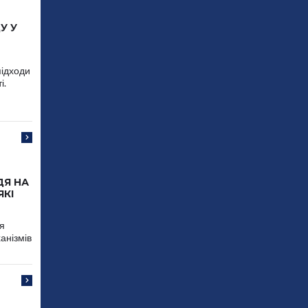
У У
підходи
і.
Я НА
ЯКІ
ся
анізмів