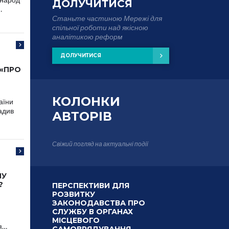
ДОЛУЧИТИСЯ
…
Станьте частиною Мережі для
спільної роботи над якісною
аналітикою реформ
ДОЛУЧИТИСЯ
 «ПРО
КОЛОНКИ
аїни
адив
АВТОРІВ
Свіжий погляд на актуальні події
МУ
?
ПЕРСПЕКТИВИ ДЛЯ
РОЗВИТКУ
ЗАКОНОДАВСТВА ПРО
СЛУЖБУ В ОРГАНАХ
МІСЦЕВОГО
я…