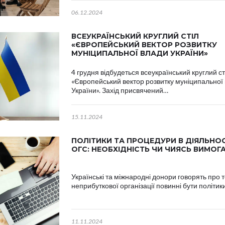
06.12.2024
ВСЕУКРАЇНСЬКИЙ КРУГЛИЙ СТІЛ
«ЄВРОПЕЙСЬКИЙ ВЕКТОР РОЗВИТКУ
МУНІЦИПАЛЬНОЇ ВЛАДИ УКРАЇНИ»
4 грудня відбудеться всеукраїнський круглий ст
«Європейський вектор розвитку муніципальної
України». Захід присвячений…
15.11.2024
ПОЛІТИКИ ТА ПРОЦЕДУРИ В ДІЯЛЬНОС
ОГС: НЕОБХІДНІСТЬ ЧИ ЧИЯСЬ ВИМОГ
Українські та міжнародні донори говорять про т
неприбуткової організації повинні бути політик
11.11.2024