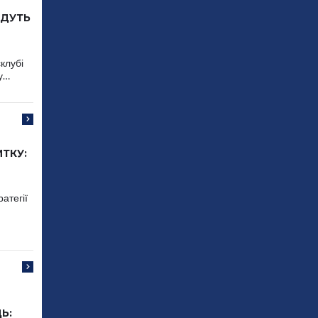
УДУТЬ
клубі
му…
ТКУ:
атегії
Ь: