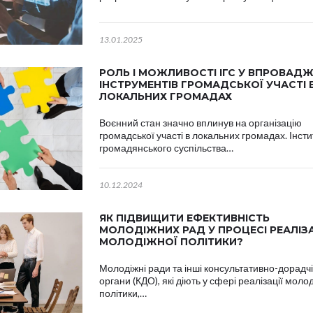
13.01.2025
РОЛЬ І МОЖЛИВОСТІ ІГС У ВПРОВАДЖ
ІНСТРУМЕНТІВ ГРОМАДСЬКОЇ УЧАСТІ 
ЛОКАЛЬНИХ ГРОМАДАХ
Воєнний стан значно вплинув на організацію
громадської участі в локальних громадах. Інсти
громадянського суспільства…
10.12.2024
ЯК ПІДВИЩИТИ ЕФЕКТИВНІСТЬ
МОЛОДІЖНИХ РАД У ПРОЦЕСІ РЕАЛІЗА
МОЛОДІЖНОЇ ПОЛІТИКИ?
Молодіжні ради та інші консультативно-дорадчі
органи (КДО), які діють у сфері реалізації моло
політики,…