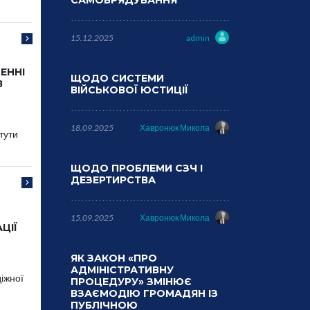
САМОВРЯДУВАННЯ
15.12.2025
admin
ЕННІ
ЩОДО СИСТЕМИ
В
ВІЙСЬКОВОЇ ЮСТИЦІЇ
18.09.2025
Хавронюк Микола
тути
ЩОДО ПРОБЛЕМИ СЗЧ І
ДЕЗЕРТИРСТВА
15.09.2025
Хавронюк Микола
ЦІЇ
ЯК ЗАКОН «ПРО
АДМІНІСТРАТИВНУ
діжної
ПРОЦЕДУРУ» ЗМІНЮЄ
ВЗАЄМОДІЮ ГРОМАДЯН ІЗ
ПУБЛІЧНОЮ