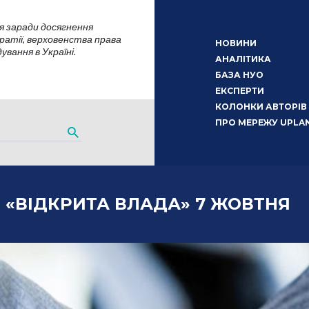
я заради досягнення
атії, верховенства права
НОВИНИ
вання в Україні.
АНАЛІТИКА
БАЗА НУО
ЕКСПЕРТИ
КОЛОНКИ АВТОРІВ
ПРО МЕРЕЖУ UPLA
 «ВІДКРИТА ВЛАДА» 7 ЖОВТНЯ