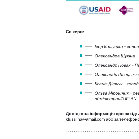
Спікери:
Ігор Коліушко – гол
Олександра Щукіна – 
Олександр Новак – П
Олександр Швець – ке
Ксенія Дітчук – коор
Ольга Мірошник – ре
адміністрації UPLAN
Довідкова інформація про захід:
klusalina@gmail.com або за телефон