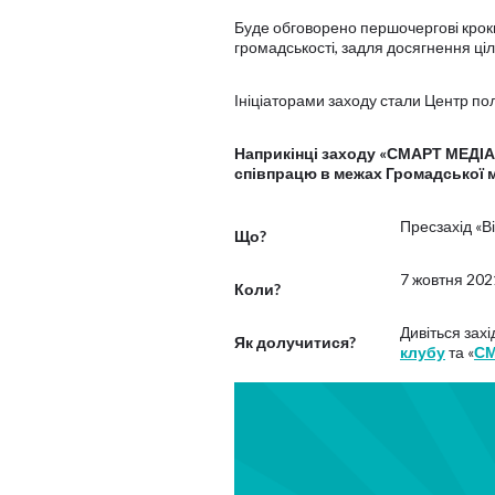
Буде обговорено першочергові кроки,
громадськості, задля досягнення ціл
Ініціаторами заходу стали Центр по
Наприкінці заходу «СМАРТ МЕДІА
співпрацю в межах Громадської м
Пресзахід «В
Що?
7 жовтня 202
Коли?
Дивіться зах
Як долучитися?
клубу
та «
СМ