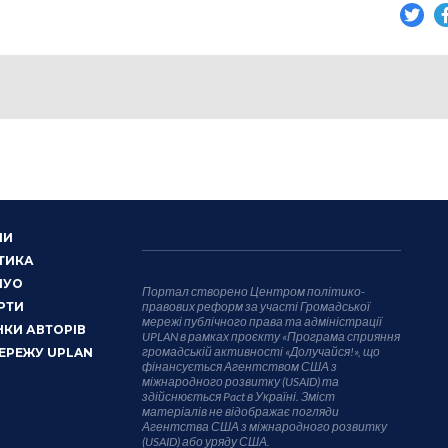
НИ
ТИКА
НУО
Портал створено Центром політико-
РТИ
правових реформ за участі Громадської
мережі публічного права та адміністрації
КИ АВТОРІВ
UPLAN в рамках проєкту «Програма сприяння
громадській активності «Долучайся!», що
ЕРЕЖУ UPLAN
фінансується Агентством США з
міжнародного розвитку (USAID) та
здійснюється Pact в Україні. Зміст
матеріалів не відображає погляди
Агентства США з міжнародного розвитку
(USAID) або уряду США.