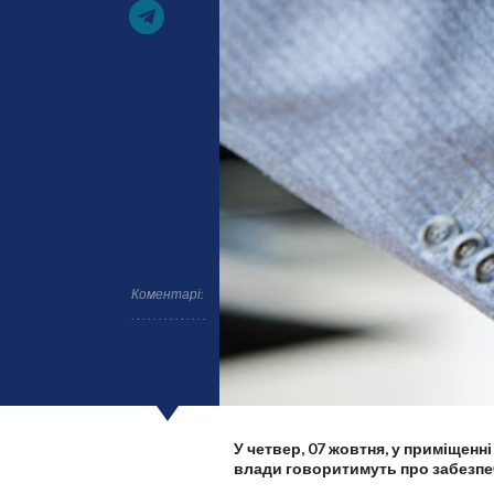
Коментарі:
У четвер, 07 жовтня, у приміщенн
влади говоритимуть про забезпеч