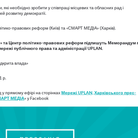
 які необхідно зробити у співпраці місцевих та обласних рад і
ей розвитку демократії.
літико-правових реформ (Київ) та «СМАРТ МЕДІА» (Харків).
» та Центр політико-правових реформ підпишуть Меморандум 
ережі публічного права та адміністрації UPLAN.
ідкрита влада»
1 р.
ід у прямому ефірі на сторінках
Мережі UPLAN,
Харківського прес-
АРТ МЕДІА
» у Facebook