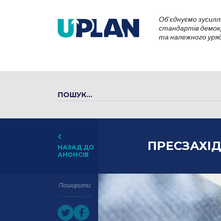
Об’єднуємо зусилл
стандартів демокр
та належного уряду
ПРЕСЗАХІД
НАЗАД ДО
АНОНСІВ
Поширити: