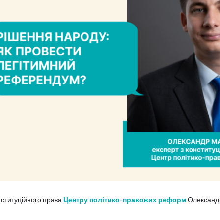
нституційного права
Центру політико-правових реформ
Олександ