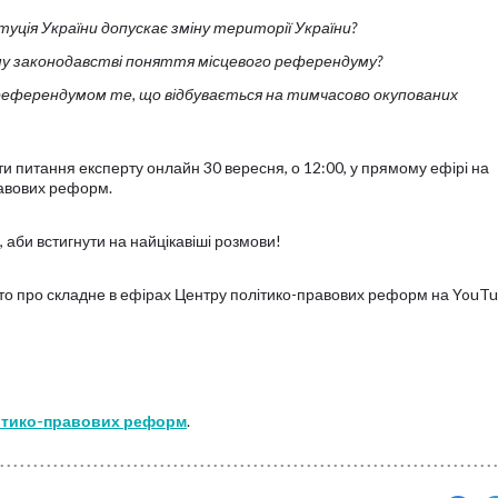
туція України допускає зміну території України?
кому законодавстві поняття місцевого референдуму?
еферендумом те, що відбувається на тимчасово окупованих
и питання експерту онлайн 30 вересня, о 12:00, у прямому ефірі на
равових реформ.
 аби встигнути на найцікавіші розмови!
о про складне в ефірах Центру політико-правових реформ на YouT
літико-правових реформ
.