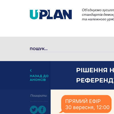
Об’єднуємо зусилл
стандартів демокр
та належного уряду
РІШЕННЯ 
НАЗАД ДО
РЕФЕРЕНД
АНОНСІВ
Поширити: