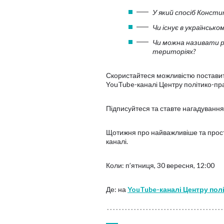
У який спосіб Консти
Чи існує в українсь
Чи можна називати р
територіях?
С
користайтеся можливістю поставит
YouTube-каналі Центру політико-п
Підписуйтеся та ставте нагадування,
Щотижня про найважливіше та прост
каналі.
Коли: п’ятниця, 30 вересня, 12:00
Де: на
YouTube-каналі Центру по