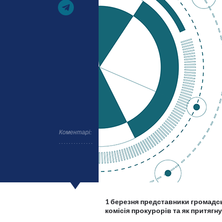
Коментарі:
1 березня представники громадсь
комісія прокурорів та як притягн