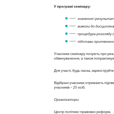
У програмі семінару:
значення і результат
вимоги до дисципліна
процедура розгляду с
підстави притягнення
Учасники семінару почують про реал
обвинувачення, а також попрактикую
Для участі, будь ласка, зареєструйт
Відібрані учасники отримають підтве
учасників – 25 осіб.
Організатори:
Центр політико-правових реформ,