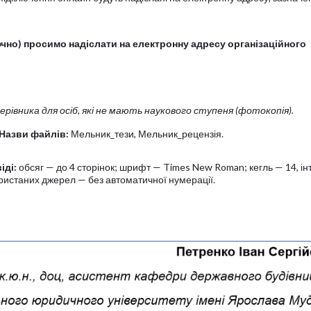
ючно) просимо надіслати на електронну адресу організаційного
ерівника для осіб, які не мають наукового ступеня (фотокопія).
Назви файлів:
Мельник_тези, Мельник_рецензія.
іді:
обсяг — до 4 сторінок; шрифт — Times New Roman; кегль — 14, ін
ористаних джерел — без автоматичної нумерації.
: