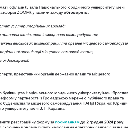
маті
, офлайн (5 зала Національного юридичного університету імені
платформі ZOOM), учасники заходу
обговорять:
 статусу територіальних громад;
 правових актів органів місцевого самоврядування;
жень військових адміністрацій та органів місцевого самоврядува
ріальної організації місцевого самоврядування;
ної демократії.
ксперти, представники органів державної влади та місцевого
 будівництва Національного юридичного університету імені Яросла
реформ у партнерстві з Громадською мережею публічного права та
го будівництва та місцевого самоврядування НАПрН України; Юриди
 університету імені В. Н. Каразіна.
повнити реєстраційну форму за
посиланням
до 2 грудня 2024 року
.
ідключення онлайн будуть надіслані на електронну адресу, зазначен