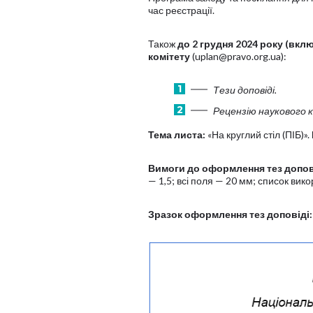
час реєстрації.
Також
до 2 грудня 2024 року (вкл
комітету
(uplan@pravo.org.ua):
Тези доповіді.
Рецензію наукового к
Тема листа:
«На круглий стіл (ПІБ)».
Вимоги до оформлення тез допов
— 1,5; всі поля — 20 мм; список вик
Зразок оформлення тез доповіді