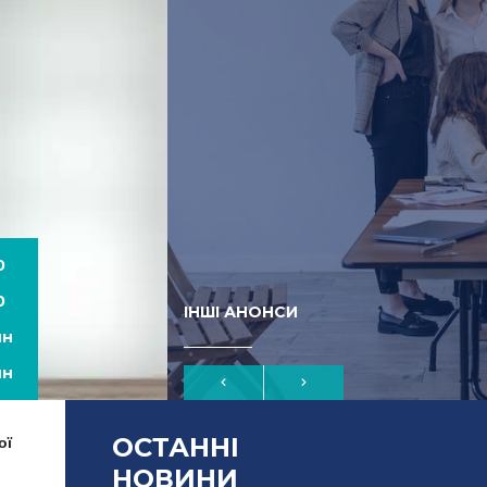
0
0
ІНШІ АНОНСИ
йн
йн
ОСТАННІ
ої
НОВИНИ