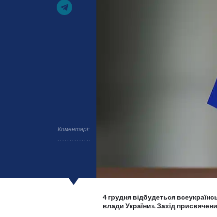
Коментарі:
4 грудня відбудеться всеукраїнс
влади України». Захід присвяче