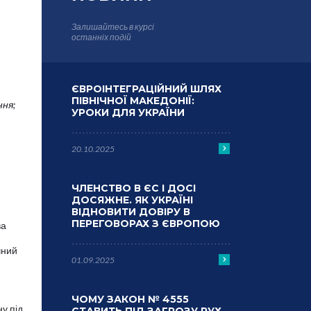
Залишайтесь в курсі
останніх подій
ЄВРОІНТЕГРАЦІЙНИЙ ШЛЯХ
ПІВНІЧНОЇ МАКЕДОНІЇ:
ння;
УРОКИ ДЛЯ УКРАЇНИ
20.10.2025
ЧЛЕНСТВО В ЄС І ДОСІ
ДОСЯЖНЕ. ЯК УКРАЇНІ
ВІДНОВИТИ ДОВІРУ В
ПЕРЕГОВОРАХ З ЄВРОПОЮ
ва
чний
01.09.2025
ЧОМУ ЗАКОН № 4555
у під