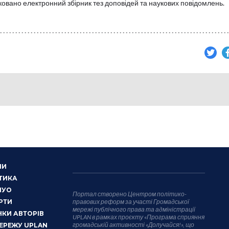
ковано електронний збірник тез доповідей та наукових повідомлень.
НИ
ТИКА
НУО
Портал створено Центром політико-
РТИ
правових реформ за участі Громадської
мережі публічного права та адміністрації
КИ АВТОРІВ
UPLAN в рамках проєкту «Програма сприяння
громадській активності «Долучайся!», що
ЕРЕЖУ UPLAN