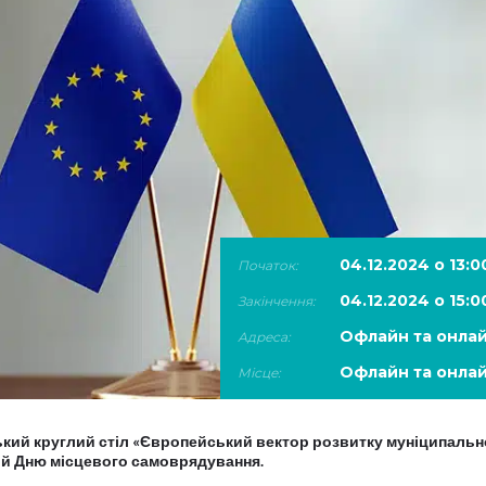
04.12.2024 о 13:0
Початок:
04.12.2024 о 15:0
Закінчення:
Офлайн та онла
Адреса:
Офлайн та онла
Місце:
ький круглий стіл «Європейський вектор розвитку муніципальн
ний Дню місцевого самоврядування.