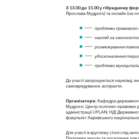
З 13.00 до 15.00
у гібридному фор
Ярослава Мудрого) та онлайн (на 
проблеми правового
нагляд за законністю
розмежування повнова
удосконалення терито
проблеми муніципаль
До участі запрошуються науковці, е
самоврядування, аспіранти.
Організатори:
Кафедра державного
Мудрого; Центр політико-правових 
адміністрації UPLAN; НДІ Державно
факультет Харківського національного
Для участі в круглому столі слід за
Програма заходу та посилання для п