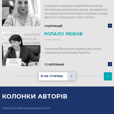
Старший науковий співробітник відділу
проблем кримінального права, кримінології
та судоустрою Інституту держави і права
імені В.М. Корецького НАН України
0 публікацій
РОПАЛО ЛЮБОВ
Членкиня Правління Громадської спілки
«Громадські ініціативи України»
11 публікація
10 НА СТОРІНЦІ
КОЛОНКИ
АВТОРІВ
Свіжий погляд на актуальні події