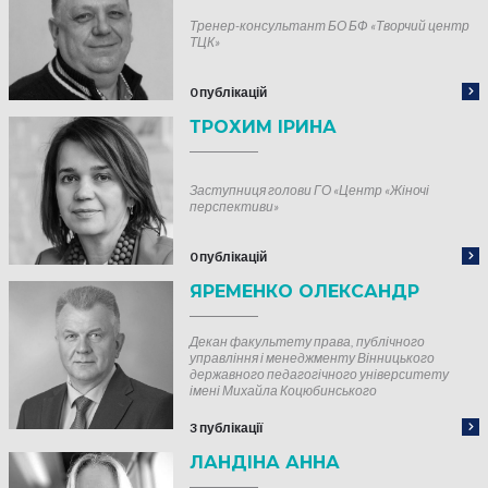
Тренер-консультант БО БФ «Творчий центр
ТЦК»
0 публікацій
ТРОХИМ ІРИНА
Заступниця голови ГО «Центр «Жіночі
перспективи»
0 публікацій
ЯРЕМЕНКО ОЛЕКСАНДР
Декан факультету права, публічного
управління і менеджменту Вінницького
державного педагогічного університету
імені Михайла Коцюбинського
3 публікації
ЛАНДІНА АННА