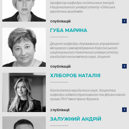
професор кафедри політичних теорій
Національного університету «Одеська
юридична академія»
0 публікацій
ГУБА МАРИНА
Доцент кафедри державного управління і
місцевого самоврядування Херсонського
національного технічного університету,
кандидат економічних наук, доцент
0 публікацій
ХЛІБОРОБ НАТАЛІЯ
Кандидатка юридичних наук, доцентка
кафедри адміністративного та фінансового
права ЛНУ імені Івана Франка
2 публікації
ЗАЛУЖНИЙ АНДРІЙ