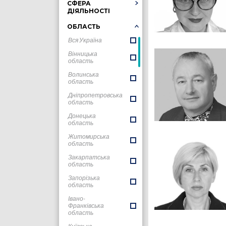
СФЕРА
ДІЯЛЬНОСТІ
ОБЛАСТЬ
Вся Україна
Вінницька
область
Волинська
область
Дніпропетровська
область
Донецька
область
Житомирська
область
Закарпатська
область
Запорізька
область
Івано-
Франківська
область