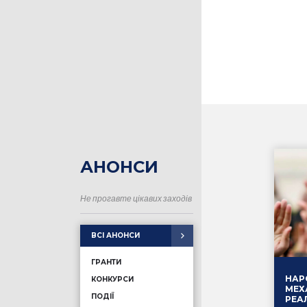
Херсонська
область
Хмельницька
область
Черкаська
область
Чернігівська
область
Чернівецька
область
Автономна
республіка Крим
АНОНСИ
Не прогавте цікавих заходів
ВСІ АНОНСИ
ГРАНТИ
НАР
КОНКУРСИ
МЕХ
ПОДІЇ
РЕА