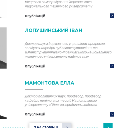
місцевого самоврядування Херсонського
національного технічного університету
0 публікацій
ЛОПУШИНСЬКИЙ ІВАН
Доктор наук з державного управління, професор,
завідувач кафедри публічного управління та
адміністрування Івано-Франківського національного
технічного університету нафти і газу
0 публікацій
МАМОНТОВА ЕЛЛА
Доктор політичних наук, професор, професор
кафедри політичних теорій Національного
університету «Одеська юридична академія»
0 публікацій
3 НА СТОРІНЦІ