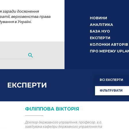
я заради досягнення
атії, верховенства права
НОВИНИ
вання в Україні.
АНАЛІТИКА
БАЗА НУО
ЕКСПЕРТИ
КОЛОНКИ АВТОРІВ
ПРО МЕРЕЖУ UPLA
ВСІ ЕКСПЕРТИ
ЕКСПЕРТИ
ФІЛЬТРУВАТИ
ФІЛІППОВА ВІКТОРІЯ
Доктор державного управління, професор, в.о.
завідувача кафедри державного управління та