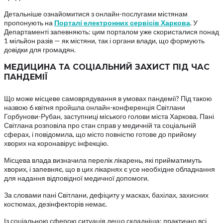
Детальніше ознайомитися з онлайн-послугами містянам
пропонують на
Порталі електронних сервісів Харкова
. У
Департаменті запевняють: цим порталом уже скористалися понад
1 мільйон разів — як містяни, так і органи влади, що формують
довідки для громадян.
МЕДИЦИНА ТА СОЦІАЛЬНИЙ ЗАХИСТ ПІД ЧАС
ПАНДЕМІЇ
Що може місцеве самоврядування в умовах пандемії? Під такою
назвою 6 квітня пройшла онлайн-конференція Світлани
Горбунови-Рубан, заступниці міського голови міста Харкова. Пані
Світлана розповіла про стан справ у медичній та соціальній
сферах, і повідомила, що місто повністю готове до прийому
хворих на коронавірус інфекцію.
Місцева влада визначила перелік лікарень, які прийматимуть
хворих, і запевняє, що в цих лікарнях є усе необхідне обладнання
для надання відповідної медичної допомоги.
За словами пані Світлани, дефіциту у масках, бахілах, захисних
костюмах, дезінфекторів немає.
Із соціальною сферою ситуація дещо складніша: практично всі