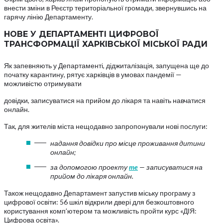
внести зміни в Реєстр територіальної громади, звернувшись на
гарячу лінію Департаменту.
НОВЕ У ДЕПАРТАМЕНТІ ЦИФРОВОЇ
ТРАНСФОРМАЦІЇ ХАРКІВСЬКОЇ МІСЬКОЇ РАДИ
Як запевняють у Департаменті, діджиталізація, запущена ще до
початку карантину, рятує харківців в умовах пандемії —
можливістю отримувати
довідки, записуватися на прийом до лікаря та навіть навчатися
онлайн.
Так, для жителів міста нещодавно запропонували нові послуги:
надання довідки про місце проживання дитини
онлайн;
за допомогою проекту
me
— записуватися на
прийом до лікаря онлайн.
Також нещодавно Департамент запустив міську програму з
цифрової освіти: 56 шкіл відкрили двері для безкоштовного
користування комп’ютером та можливість пройти курс «ДІЯ:
Цифрова освіта».