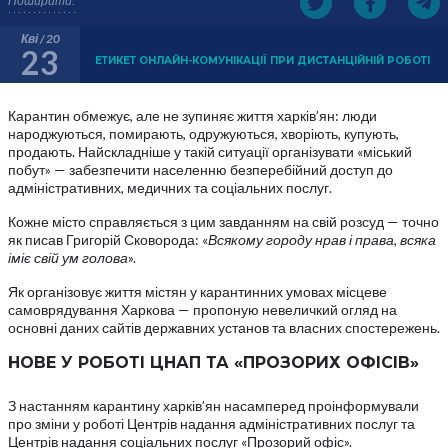
Поширити:
Кві / 20
23
ЕТИКЕТ ОНЛАЙН-КОМУНІКАЦІЇ ПРИ ДИСТАНЦІЙНІЙ РОБОТІ
Карантин обмежує, але не зупиняє життя харків’ян: люди
народжуються, помирають, одружуються, хворіють, купують,
продають. Найскладніше у такій ситуації організувати «міський
побут» — забезпечити населенню безперебійний доступ до
адміністративних, медичних та соціальних послуг.
Кожне місто справляється з цим завданням на свій розсуд — точно
як писав Григорій Сковорода: «
Всякому городу нрав і права, всяка
іміє свій ум голова
».
Як організовує життя містян у карантинних умовах місцеве
самоврядування Харкова — пропоную невеличкий огляд на
основні даних сайтів державних установ та власних спостережень.
НОВЕ У РОБОТІ ЦНАП ТА «ПРОЗОРИХ ОФІСІВ»
З настанням карантину харків’ян насамперед проінформували
про зміни у роботі Центрів надання адміністративних послуг та
Центрів надання соціальних послуг «Прозорий офіс».