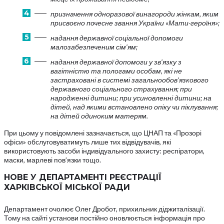
призначення одноразової винагороди жінкам, яким
присвоєно почесне звання України «Мати-героїня»;
надання державної соціальної допомоги
малозабезпеченим сім’ям;
надання державної допомоги у зв’язку з
вагітністю та пологами особам, які не
застраховані в системі загальнообов’язкового
державного соціального страхування; при
народженні дитини; при усиновленні дитини; на
дітей, над якими встановлено опіку чи піклування;
на дітей одиноким матерям.
При цьому у повідомлені зазначається, що ЦНАП та «Прозорі
офіси» обслуговуватимуть лише тих відвідувачів, які
використовують засоби індивідуального захисту: респіратори,
маски, марлеві пов’язки тощо.
НОВЕ У ДЕПАРТАМЕНТІ РЕЄСТРАЦІЇ
ХАРКІВСЬКОЇ МІСЬКОЇ РАДИ
Департамент очолює Олег Дробот, прихильник діджиталізації.
Тому на сайті установи постійно оновлюється інформація про