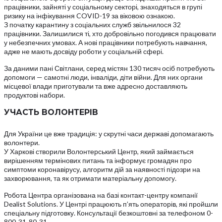
працівники, зайняті у соціальному секторі, знаходяться в групі
ризику на інфікування COVID-19 за віковою ознакою.
З початку карантину з соціальних служб звільнилося 32
працівники. Залишилися ті, хто добровільно погодився працювати
у небезпечних умовах. А нові працівники потребують навчання,
адже не мають досвіду роботи у соціальній сфері.
За даними пані Світлани, серед містян 130 тисяч осіб потребують
допомоги — самотні люди, інваліди, діти війни. Для них органи
місцевої влади приготували та вже адресно доставляють
продуктові набори.
УЧАСТЬ ВОЛОНТЕРІВ
Для України це вже традиція: у скрутні часи державі допомагають
волонтери.
У Харкові створили Волонтерський Центр, який займається
вирішенням термінових питань та інформує громадян про
симптоми коронавірусу, алгоритм дій за наявності підозри на
захворювання, та як отримати матеріальну допомогу.
Робота Центра організована на базі контакт-центру компанії
Dealist Solutions. У Центрі працюють п’ять операторів, які пройшли
спеціальну підготовку. Консультації безкоштовні за телефоном 0-
800-31-80-31.