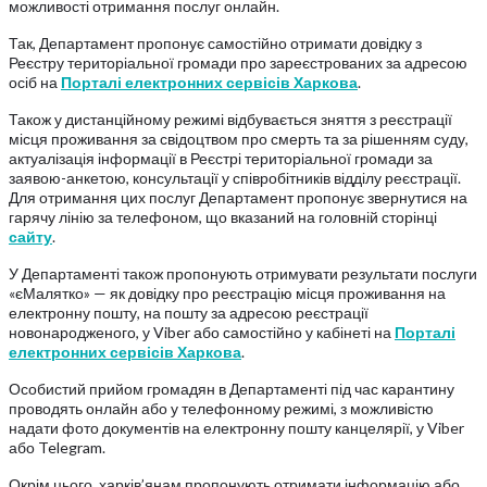
можливості отримання послуг онлайн.
Так, Департамент пропонує самостійно отримати довідку з
Реєстру територіальної громади про зареєстрованих за адресою
осіб на
Порталі електронних сервісів Харкова
.
Також у дистанційному режимі відбувається зняття з реєстрації
місця проживання за свідоцтвом про смерть та за рішенням суду,
актуалізація інформації в Реєстрі територіальної громади за
заявою-анкетою, консультації у співробітників відділу реєстрації.
Для отримання цих послуг Департамент пропонує звернутися на
гарячу лінію за телефоном, що вказаний на головній сторінці
сайту
.
У Департаменті також пропонують отримувати результати послуги
«єМалятко» — як довідку про реєстрацію місця проживання на
електронну пошту, на пошту за адресою реєстрації
новонародженого, у Viber або самостійно у кабінеті на
Порталі
електронних сервісів Харкова
.
Особистий прийом громадян в Департаменті під час карантину
проводять онлайн або у телефонному режимі, з можливістю
надати фото документів на електронну пошту канцелярії, у Viber
або Telegram.
Окрім цього, харків’янам пропонують отримати інформацію або