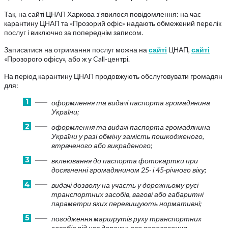
Так, на сайті ЦНАП Харкова з’явилося повідомлення: на час
карантину ЦНАП та «Прозорий офіс» надають обмежений перелік
послуг і виключно за попереднім записом.
Записатися на отримання послуг можна на
сайті
ЦНАП,
сайті
«Прозорого офісу», або ж у Call-центрі.
На період карантину ЦНАП продовжують обслуговувати громадян
для:
оформлення та видачі паспорта громадянина
України;
оформлення та видачі паспорта громадянина
України у разі обміну замість пошкодженого,
втраченого або викраденого;
вклеювання до паспорта фотокартки при
досягненні громадянином 25- і 45-річного віку;
видачі дозволу на участь у дорожньому русі
транспортних засобів, вагові або габаритні
параметри яких перевищують нормативні;
погодження маршрутів руху транспортних
засобів під час дорожнього перевезення