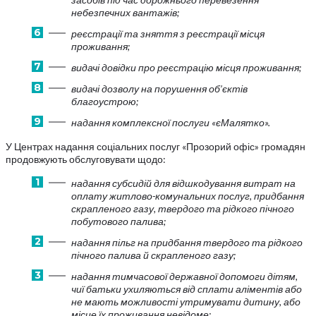
небезпечних вантажів;
реєстрації та зняття з реєстрації місця
проживання;
видачі довідки про реєстрацію місця проживання;
видачі дозволу на порушення об’єктів
благоустрою;
надання комплексної послуги «єМалятко».
У Центрах надання соціальних послуг «Прозорий офіс» громадян
продовжують обслуговувати щодо:
надання субсидій для відшкодування витрат на
оплату житлово-комунальних послуг, придбання
скрапленого газу, твердого та рідкого пічного
побутового палива;
надання пільг на придбання твердого та рідкого
пічного палива й скрапленого газу;
надання тимчасової державної допомоги дітям,
чиї батьки ухиляються від сплати аліментів або
не мають можливості утримувати дитину, або
місце їх проживання невідоме;