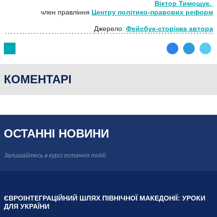
Віктор Тимощук,
член правління
Центру політико-правових реформ
Джерело:
Фейсбук-сторінка автора
КОМЕНТАРІ
ОСТАННІ НОВИНИ
Залишайтесь в курсі
останніх подій
ЄВРОІНТЕГРАЦІЙНИЙ ШЛЯХ ПІВНІЧНОЇ МАКЕДОНІЇ: УРОКИ
ДЛЯ УКРАЇНИ