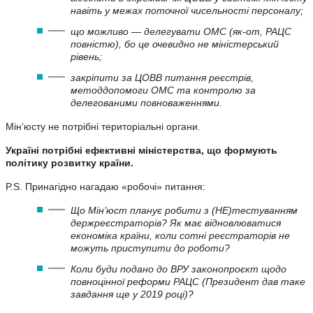
навіть у межах поточної чисельності персоналу;
що можливо — делегувати ОМС (як-от, РАЦС
повністю), бо це очевидно не міністерський
рівень;
закріпити за ЦОВВ питання реєстрів,
методдопомоги ОМС та контролю за
делегованими повноваженнями.
Мін’юсту не потрібні територіальні органи.
Україні потрібні ефективні міністерства, що формують
політику розвитку країни.
P.S. Принагідно нагадаю «робочі» питання:
Що Мін’юст планує робити з (НЕ)тестуванням
держреєстраторів? Як має відновлюватися
економіка країни, коли сотні реєстраторів не
можуть приступити до роботи?
Коли буди подано до ВРУ законопроєкт щодо
повноцінної реформи РАЦС (Президент дав таке
завдання ще у 2019 році)?