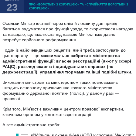
23
ПРО «БОРОТЬБУ З КОРУПЦІЄЮ» ТА «СПРИЙНЯТТЯ БОРОТЬБИ З
КОРУПЦІЄЮ»
Оскільки Міністр юстиції через олію й локшину дав привід
багатьом задуматися про функції уряду, то скористаюся нагодою
та нагадаю, що «колгосп» під назвою Мін’юст вже давно
потребує серйозного реформування.
І один із найочевидніших рецептів, який треба застосувати до
цього органу — це
максимально забрати з міністерства
адміністративні функції: власне реєстраційні (як-от у сфері
РАЦС), розгляд скарг в індивідуальних справах (по
держреєстрації), управління тюрмами та інші подібні штуки
.
Виконання міністром та міністерством таких повноважень
шкодить основному призначенню кожного міністерства —
формуванню державної політики (полісі), у даному разі —
правової.
Крім того, Мін’юст є важливим центром правової експертизи,
ключовим органом у контексті євроінтеграції.
А все адміністративне треба:
відділити в окремий/-мі ЦОВВ у системі Мін’юсту