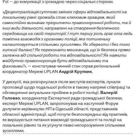
Pol — до комунікації з громадою через соціальні сторінки.
«
Децентралізація суттєво змінює сфери відповідальності на
локальному рівні: громада стає ключовим гравцем, який
самостійно визначає пріоритети правоохоронної роботи, та й
інші види діяльності, направлені на створення безпечного
середовища на своїй території. І тут першу роль грає ота ледь
помітна взаємодія з органами поліції, яка потихеньку
налаштовується спільними зусиллями. Як зберегти і без того
хиткий баланс? Як переконати мешканців, що їх безпека прямо
залежна від спільної роботи та відповідальності? Як навчити
майбутніх правоохоронців бути відповідальними та
фаховими?
», — констатував чинний стан справ регіональний
координатор Мережі UPLAN
Андрій Крупник
.
У дискусії, яка розгорнулася після виступів експертів, лунали
пропозиції щодо подальшої роботи в такому напрямі співпраці та
обговорення актуальних проблем в роботі поліції.
Валерій
Головко
, координатор Експертної ради громадської безпеки,
експерт Мережі UPLAN, запропонував на наступний Форум
долучити керівництво НП в Одеській області, представників
обласної адміністрації, щоб почути безпосередньо від практиків,
як вирішуються питання взаємодії громадськості та поліції на
локальних рівнях та як усунути певні непорозуміння спільними
зусиллями.