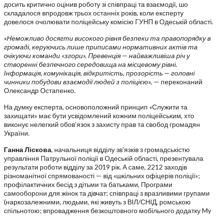
досить критично оцінив роботу зі співпраці та взаємодії, шо
складалося впродовж трьох останніх років, коли експерту
довелося очолювати поліцейську комісію ГУНП в Одеській області.
«
Неможливо досягти високого рівня безпеки та правопорядку в
громаді, керуючись лише приписами нормативних актів та
очікуючи команди «згори». Превенція — найважливіша річ у
створенні безпечного середовища на місцевому рівні.
Інформація, комунікація, відкритість, прозорість — головні
чинники побудови взаємодії людей з поліцією
», — переконаний
Олександр Остапенко.
На думку експерта, основоположний принцип «Служити та
захищати» має бути усвідомлений кожним поліцейським, хто
виконує нелегкий обов’язок з захисту прав та свобод громадян
України.
Ганна Ліскова
, начальниця відділу зв’язків з громадськістю
управління Патрульної поліції в Одеській області, презентувала
результати роботи відділу за 2019 рік. А саме, 2212 заходів
різноманітної спрямованості — від «шкільних офіцерів поліції»;
профілактичних бесід з дітьми та батьками, Програми
самооборони для жінок та дівчат; співпраці з вразливими групами
(наркозалежними, людьми, які живуть з ВІЛ/СНІД, ромською
спільнотою; впровадження безкоштовного мобільного додатку My