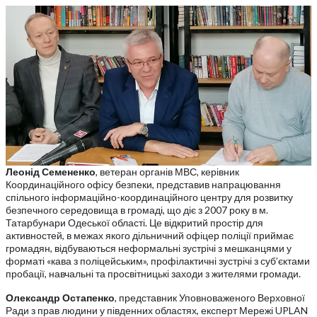
Леонід Семененко
, ветеран органів МВС, керівник
Координаційного офісу безпеки, представив напрацювання
спільного інформаційно-координаційного центру для розвитку
безпечного середовища в громаді, що діє з 2007 року в м.
Татарбунари Одеської області. Це відкритий простір для
активностей, в межах якого дільничний офіцер поліції приймає
громадян, відбуваються неформальні зустрічі з мешканцями у
форматі «кава з поліцейським», профілактичні зустрічі з суб’єктами
пробації, навчальні та просвітницькі заходи з жителями громади.
Олександр Остапенко
, представник Уповноваженого Верховної
Ради з прав людини у південних областях, експерт Мережі UPLAN