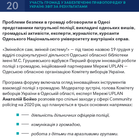
20
УЧАСТЬ ГРОМАД У ЗАБЕЗПЕЧЕННІ ПРАВОПОРЯДКУ В
УКРАЇНІ: ЗВІТ ЗА РЕЗУЛЬТАТАМИ
Проблеми безпеки в громаді обговорили в Одесі
представники патрульної поліції, викладачі одеських вишів,
громадські активісти, експерти, журналісти, курсанти
Одеського Національного університету внутрішніх справ.
«Змінюйся сам, змінюй систему!» — під такою назвою 19 грудня у
відділі соціокультурної діяльності Одеської обласної бібліотеки
імені М.С. Грушевського відбувся Перший форум інновацій роботи
поліції з громадою, ініційований партнерами Мережі UPLAN —
Одеською обласною організацією Комітету виборців України.
Програма форуму включала огляд інноваційних інструментів
взаємодії поліції з громадою. Модератор зустрічі, голова Комітету
виборців України в Одеській області, експерт Мережі UPLAN
Анатолій Бойко
розповів про спільні заходи у сфері Community
policing на 2020 рік, що плануються в трьох основних напрямках:
діяльність дільничних офіцерів поліції,
комунікація з громадою,
робота з дітьми та вразливими групами.