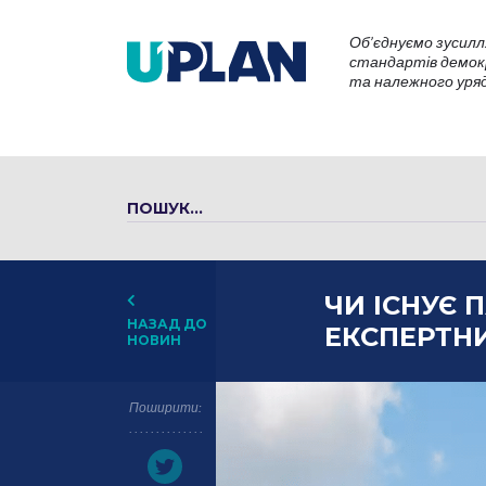
Об’єднуємо зусилл
стандартів демокр
та належного уряду
ЧИ ІСНУЄ 
НАЗАД ДО
ЕКСПЕРТН
НОВИН
Поширити: