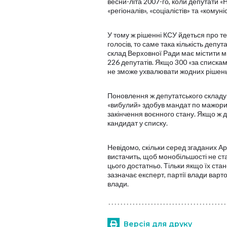
весни-літа 2007-го, коли депутати «
«регіоналів», «соціалістів» та «комуніс
У тому ж рішенні КСУ йдеться про те
голосів, то саме така кількість депу
склад Верховної Ради має містити м
226 депутатів. Якщо 300 «за списка
не зможе ухвалювати жодних рішень
Поновлення ж депутатського складу
«вибулий» здобув мандат по мажорит
закінчення воєнного стану. Якщо ж 
кандидат у списку.
Невідомо, скільки серед згаданих А
вистачить, щоб монобільшості не ста
цього достатньо. Тільки якщо їх стан
зазначає експерт, партії влади варт
влади.
Версія для друку