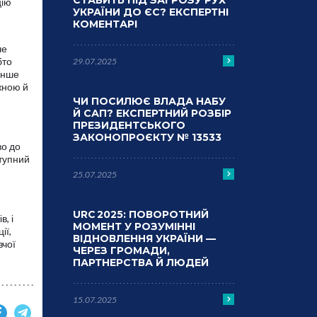
СТАВИТЬ ПІД ЗАГРОЗУ РУХ
цію
УКРАЇНИ ДО ЄС? ЕКСПЕРТНІ
КОМЕНТАРІ
ше
бто
29.07.2025
енше
жною й
ЧИ ПОСИЛЮЄ ВЛАДА НАБУ
Й САП? ЕКСПЕРТНИЙ РОЗБІР
ПРЕЗИДЕНТСЬКОГО
ЗАКОНОПРОЄКТУ № 13533
во до
ступний
25.07.2025
URC 2025: ПОВОРОТНИЙ
, і
МОМЕНТ У РОЗУМІННІ
ії,
ВІДНОВЛЕННЯ УКРАЇНИ —
вчої
ЧЕРЕЗ ГРОМАДИ,
ПАРТНЕРСТВА Й ЛЮДЕЙ
15.07.2025