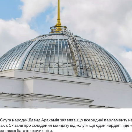
 «Слуга народу» Давид Арахамія заявляв, що всередині парламенту 
а», є 17 заяв про складення мандату від «слуг», ще один нардеп піде 
ях також багато охочих піти.