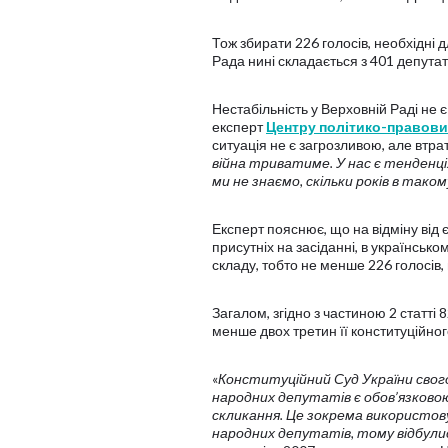
Тож збирати 226 голосів, необхідні 
Рада нині складається з 401 депутата
Нестабільність у Верховній Раді не 
експерт
Центру політико-правов
ситуація не є загрозливою, але втр
війна триватиме. У нас є тенденція
ми не знаємо, скільки років в так
Експерт пояснює, що на відміну від
присутніх на засіданні, в українськ
складу, тобто не менше 226 голосів, 
Загалом, згідно з частиною 2 статті
менше двох третин її конституційног
«
Конституційний Суд України свого
народних депутатів є обов’язковою
скликання. Це зокрема використову
народних депутатів, тому відбулис