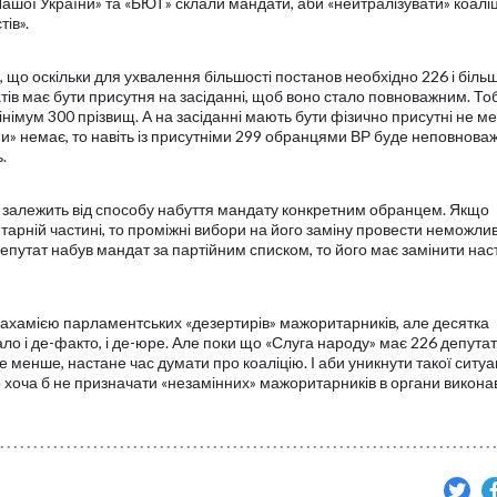
Нашої України» та «БЮТ» склали мандати, аби «нейтралізувати» коалі
тів».
, що оскільки для ухвалення більшості постанов необхідно 226 і біль
татів має бути присутня на засіданні, щоб воно стало повноважним. То
інімум 300 прізвищ. А на засіданні мають бути фізично присутні не м
ми» немає, то навіть із присутніми 299 обранцями ВР буде неповнова
.
 залежить від способу набуття мандату конкретним обранцем. Якщо
арній частині, то проміжні вибори на його заміну провести неможли
депутат набув мандат за партійним списком, то його має замінити на
рахамією парламентських «дезертирів» мажоритарників, але десятка
ло і де-факто, і де-юре. Але поки що «Слуга народу» має 226 депутатів
е менше, настане час думати про коаліцію. І аби уникнути такої ситуац
о хоча б не призначати «незамінних» мажоритарників в органи викона