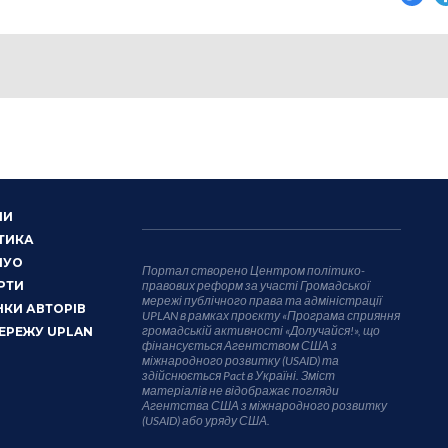
НИ
ТИКА
НУО
Портал створено Центром політико-
РТИ
правових реформ за участі Громадської
мережі публічного права та адміністрації
КИ АВТОРІВ
UPLAN в рамках проєкту «Програма сприяння
громадській активності «Долучайся!», що
ЕРЕЖУ UPLAN
фінансується Агентством США з
міжнародного розвитку (USAID) та
здійснюється Pact в Україні. Зміст
матеріалів не відображає погляди
Агентства США з міжнародного розвитку
(USAID) або уряду США.