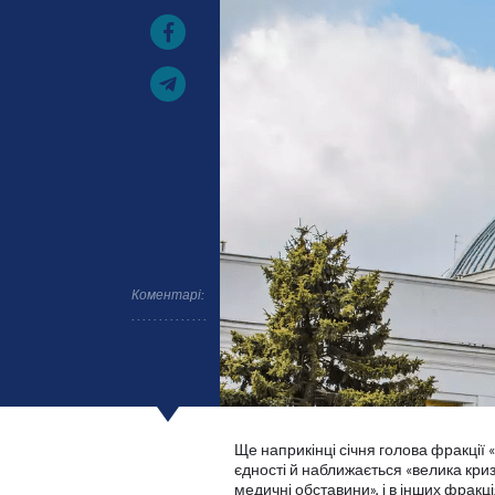
Коментарі:
Ще наприкінці січня голова фракції
єдності й наближається «велика криз
медичні обставини», і в інших фракці