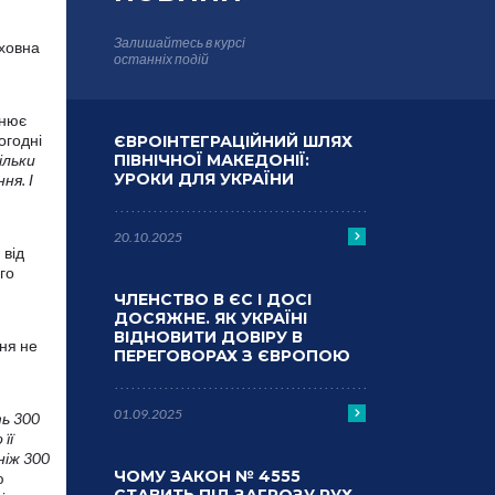
Залишайтесь в курсі
рховна
останніх подій
снює
ьогодні
ЄВРОІНТЕГРАЦІЙНИЙ ШЛЯХ
ільки
ПІВНІЧНОЇ МАКЕДОНІЇ:
УРОКИ ДЛЯ УКРАЇНИ
ня. І
20.10.2025
 від
го
ЧЛЕНСТВО В ЄС І ДОСІ
ДОСЯЖНЕ. ЯК УКРАЇНІ
ВІДНОВИТИ ДОВІРУ В
ння не
ПЕРЕГОВОРАХ З ЄВРОПОЮ
01.09.2025
ть 300
її
ніж 300
ЧОМУ ЗАКОН № 4555
ю