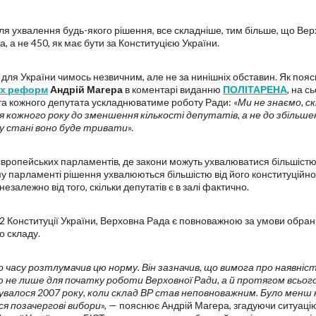
для ухвалення будь-якого рішення, все складніше, тим більше, що Ве
, а не 450, як має бути за Конституцією України.
є для України чимось незвичним, але не за нинішніх обставин. Як поя
их реформ
Андрій Магера
в коментарі виданню
ПОЛІТАРЕНА
, на с
ата кожного депутата ускладнюватиме роботу Ради: «
Ми не знаємо, ск
 кожного року до зменшення кількості депутатів, а не до збільшен
ому стані воно буде тривати
».
 європейських парламентів, де закони можуть ухвалюватися більшістю
ому парламенті рішення ухвалюються більшістю від його конституційно
незалежно від того, скільки депутатів є в залі фактично.
 82 Конституції України, Верховна Рада є повноважною за умови обра
о складу.
 часу розтлумачив цю норму. Він зазначив, що вимога про наявніс
 не лише для початку роботи Верховної Ради, а й протягом всього 
валося 2007 року, коли склад ВР став неповноважним. Було менш 
я позачергові вибори
», — пояснює Андрій Магера, згадуючи ситуаці