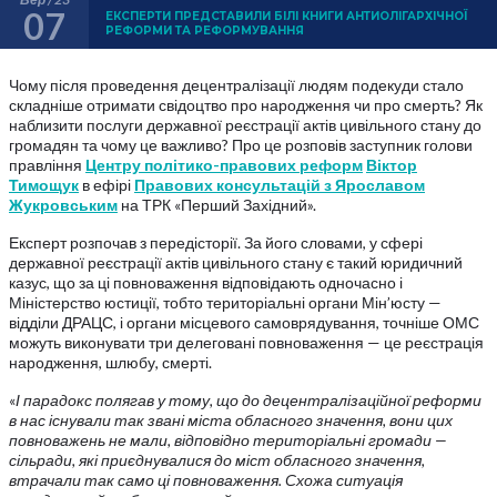
07
ЕКСПЕРТИ ПРЕДСТАВИЛИ БІЛІ КНИГИ АНТИОЛІГАРХІЧНОЇ
РЕФОРМИ ТА РЕФОРМУВАННЯ
Чому після проведення децентралізації людям подекуди стало
складніше отримати свідоцтво про народження чи про смерть? Як
наблизити послуги державної реєстрації актів цивільного стану до
громадян та чому це важливо? Про це розповів заступник голови
правління
Центру політико-правових реформ
Віктор
Тимощук
в ефірі
Правових консультацій з Ярославом
Жукровським
на ТРК «Перший Західний».
Експерт розпочав з передісторії. За його словами, у сфері
державної реєстрації актів цивільного стану є такий юридичний
казус, що за ці повноваження відповідають одночасно і
Міністерство юстиції, тобто територіальні органи Мін’юсту —
відділи ДРАЦС, і органи місцевого самоврядування, точніше ОМС
можуть виконувати три делеговані повноваження — це реєстрація
народження, шлюбу, смерті.
«
І парадокс полягав у тому, що до децентралізаційної реформи
в нас існували так звані міста обласного значення, вони цих
повноважень не мали, відповідно територіальні громади —
сільради, які приєднувалися до міст обласного значення,
втрачали так само ці повноваження. Схожа ситуація