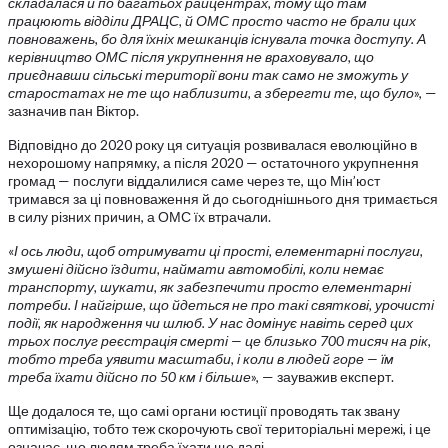
складалася й по багатьох райцентрах, тому що там
працюють відділи ДРАЦС, й ОМС просто часто не брали цих
повноважень, бо для їхніх мешканців існувала точка доступу. А
керівництво ОМС після укрупнення не враховувало, що
приєднавши сільські території вони так само не зможуть у
старостатах не те що наблизити, а зберегти те, що було
», —
зазначив пан Віктор.
Відповідно до 2020 року ця ситуація розвивалася еволюційно в
нехорошому напрямку, а після 2020 — остаточного укрупнення
громад — послуги віддалилися саме через те, що Мін’юст
тримався за ці повноваження й до сьогоднішнього дня тримається
в силу різних причин, а ОМС їх втрачали.
«
І ось люди, щоб отримувати ці прості, елементарні послуги,
змушені дійсно їздити, наймати автомобілі, коли немає
транспорту, шукати, як забезпечити просто елементарні
потреби. І найгірше, що йдеться не про такі святкові, урочисті
події, як народження чи шлюб. У нас домінує навіть серед цих
трьох послуг реєстрація смерті — це близько 700 тисяч на рік,
тобто треба уявити масштаби, і коли в людей горе — їм
треба їхати дійсно по 50 км і більше
», — зауважив експерт.
Ще додалося те, що самі органи юстиції проводять так звану
оптимізацію, тобто теж скорочують свої територіальні мережі, і це
означає, що людям треба їхати ще далі.