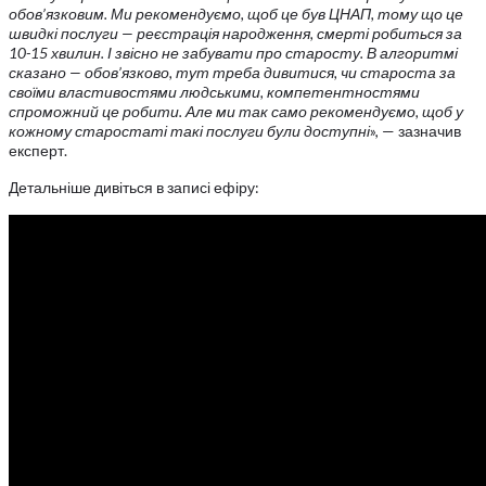
обов’язковим.
Ми рекомендуємо, щоб це був ЦНАП, тому що це
швидкі послуги — реєстрація народження, смерті робиться за
10-15 хвилин. І звісно не забувати про старосту. В алгоритмі
сказано — обов’язково, тут треба дивитися, чи староста за
своїми властивостями людськими, компетентностями
спроможний це робити. Але ми так само рекомендуємо, щоб у
кожному старостаті такі послуги були доступні
», — зазначив
експерт.
Детальніше дивіться в записі ефіру: