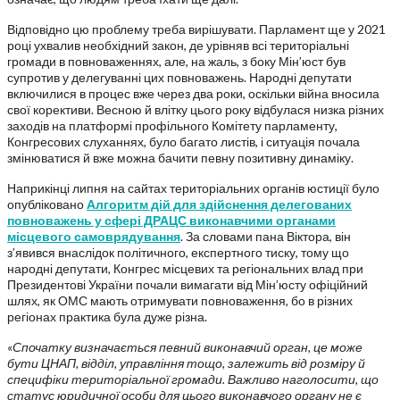
Відповідно цю проблему треба вирішувати. Парламент ще у 2021
році ухвалив необхідний закон, де урівняв всі територіальні
громади в повноваженнях, але, на жаль, з боку Мін’юст був
супротив у делегуванні цих повноважень. Народні депутати
включилися в процес вже через два роки, оскільки війна вносила
свої корективи. Весною й влітку цього року відбулася низка різних
заходів на платформі профільного Комітету парламенту,
Конгресових слуханнях, було багато листів, і ситуація почала
змінюватися й вже можна бачити певну позитивну динаміку.
Наприкінці липня на сайтах територіальних органів юстиції було
опубліковано
Алгоритм дій для здійснення делегованих
повноважень у сфері ДРАЦС виконавчими органами
місцевого самоврядування
. За словами пана Віктора, він
з’явився внаслідок політичного, експертного тиску, тому що
народні депутати, Конгрес місцевих та регіональних влад при
Президентові України почали вимагати від Мін’юсту офіційний
шлях, як ОМС мають отримувати повноваження, бо в різних
регіонах практика була дуже різна.
«
Спочатку визначається певний виконавчий орган, це може
бути ЦНАП, відділ, управління тощо, залежить від розміру й
специфіки територіальної громади. Важливо наголосити, що
статус юридичної особи для цього виконавчого органу не є