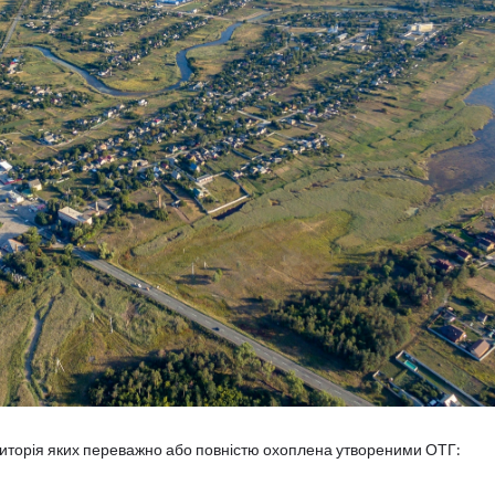
риторія яких переважно або повністю охоплена утвореними ОТГ: