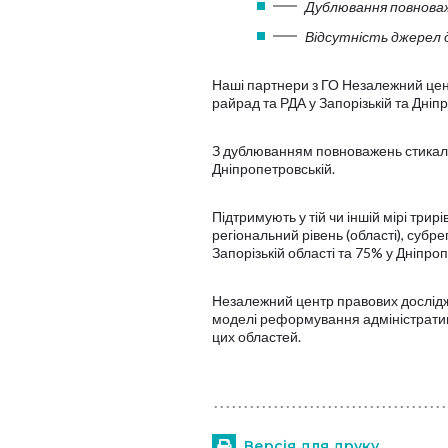
Дублювання повнова
Відсутність джерел 
Наші партнери з ГО Незалежний цент
райрад та РДА у Запорізькій та Дніп
З дублюванням повноважень стикалис
Дніпропетровській.
Підтримують у тій чи іншій мірі три
регіональний рівень (області), субре
Запорізькій області та 75% у Дніпроп
Незалежний центр правових досліджен
моделі реформування адміністрати
цих областей.
Версія для друку