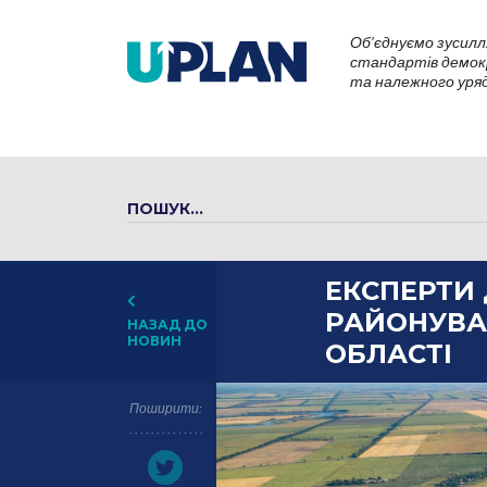
Об’єднуємо зусилл
стандартів демокр
та належного уряду
ЕКСПЕРТИ
РАЙОНУВА
НАЗАД ДО
НОВИН
ОБЛАСТІ
Поширити: