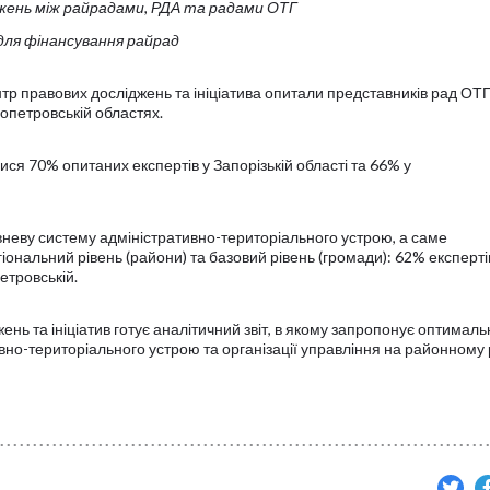
жень між райрадами, РДА та радами ОТГ
для фінансування райрад
р правових досліджень та ініціатива опитали представників рад ОТГ
ропетровській областях.
я 70% опитаних експертів у Запорізькій області та 66% у
рівневу систему адміністративно-територіал
ьного устрою, а саме
гіональний рівень (райони) та базовий рівень (громади): 62% експерті
етровській.
ь та ініціатив готує аналітичний звіт, в якому запропонує оптималь
вно-територіал
ьного устрою та організації управління на районному 