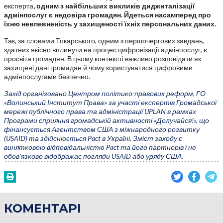
експерта
, одним з найбільших викликів диджиталізації
адмінпослуг є недовіра громадян. Йдеться насамперед про
їхню невпевненість у захищеності їхніх персональних даних.
Так, за словами Токарського, одним з першочергових завдань,
здатних якісно вплинути на процес цифровізації адмінпослуг, є
просвіта громадян. В цьому контексті важливо розповідати як
захищені дані громадян й чому користуватися цифровими
адмінпослугами безпечно.
Захід організовано Центром політико-правових реформ, ГО
«Волинський Інститут Права» за участі експертів Громадської
мережі публічного права та адміністрації UPLAN в рамках
Програми сприяння громадській активності «Долучайся!», що
фінансується Агентством США з міжнародного розвитку
(USAID) та здійснюється Pact в Україні. Зміст заходу є
винятковою відповідальністю Pact та його партнерів і не
обов’язково відображає погляди USAID або уряду США.
КОМЕНТАРІ