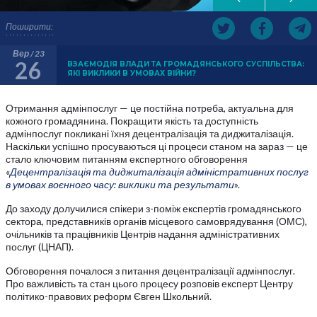
Поширити:
Вер / 23
26
ВЗАЄМОДІЯ ВЛАДИ ТА ГРОМАДЯНСЬКОГО СУСПІЛЬСТВА:
ЯКІ ВИКЛИКИ В УМОВАХ ВІЙНИ?
Отримання адмінпослуг — це постійна потреба, актуальна для
кожного громадянина. Покращити якість та доступність
адмінпослуг покликані їхня децентралізація та диджиталізація.
Наскільки успішно просуваються ці процеси станом на зараз — це
стало ключовим питанням експертного обговорення
«
Децентралізація та диджиталізація адміністративних послуг
в умовах воєнного часу: виклики та результати
».
До заходу долучилися спікери з-поміж експертів громадянського
сектора, представників органів місцевого самоврядування (ОМС),
очільників та працівників Центрів надання адміністративних
послуг (ЦНАП).
Обговорення почалося з питання децентралізації адмінпослуг.
Про важливість та стан цього процесу розповів експерт Центру
політико-правових реформ Євген Школьний.