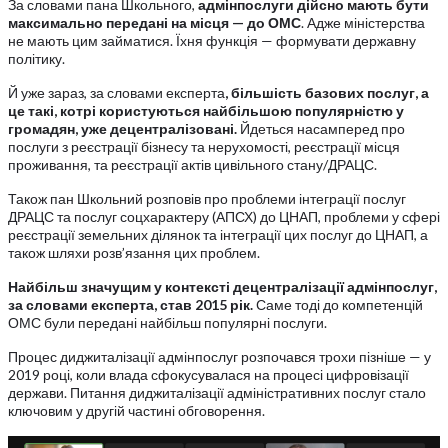
За словами пана Школьного,
адмінпослуги дійсно мають бути
максимально передані на місця — до ОМС
. Адже міністерства
не мають цим займатися. Їхня функція — формувати державну
політику.
Й уже зараз, за словами експерта
, більшість базових послуг, а
це такі, котрі користуються найбільшою популярністю у
громадян, уже децентралізовані.
Йдеться насамперед про
послуги з реєстрації бізнесу та нерухомості, реєстрації місця
проживання, та реєстрації актів цивільного стану/ДРАЦС.
Також пан Школьний розповів про проблеми інтеграції послуг
ДРАЦС та послуг соцхарактеру (АПСХ) до ЦНАП, проблеми у сфері
реєстрації земельних ділянок та інтеграції цих послуг до ЦНАП, а
також шляхи розв’язання цих проблем.
Найбільш значущим у контексті децентралізації адмінпослуг,
за словами експерта, став 2015 рік.
Саме тоді до компетенцій
ОМС були передані найбільш популярні послуги.
Процес диджиталізації адмінпослуг розпочався трохи пізніше — у
2019 році, коли влада сфокусувалася на процесі цифровізації
держави. Питання диджиталізації адміністративних послуг стало
ключовим у другій частині обговорення.