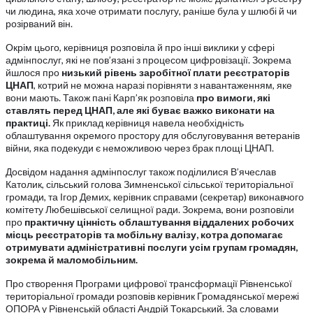
чи людина, яка хоче отримати послугу, раніше була у шлюбі й чи
розірваний він.
Окрім цього, керівниця розповіла й про інші виклики у сфері
адмінпослуг, які не пов’язані з процесом цифровізації. Зокрема
йшлося про
низький рівень заробітної плати реєстраторів
ЦНАП
, котрий не можна наразі порівняти з навантаженням, яке
вони мають. Також пані Карп’як розповіла
про вимоги, які
ставлять перед ЦНАП, але які буває важко виконати на
практиці.
Як приклад керівниця навела необхідність
облаштування окремого простору для обслуговування ветеранів
війни, яка подекуди є неможливою через брак площі ЦНАП.
Досвідом надання адмінпослуг також поділилися В’ячеслав
Католик, сільський голова Зимненської сільської територіальної
громади, та Ігор Демих, керівник справами (секретар) виконавчого
комітету Любешівської селищної ради. Зокрема, вони розповіли
про
практичну цінність облаштування віддалених робочих
місць реєстраторів та мобільну валізу, котра допомагає
отримувати адміністративні послуги усім групам громадян,
зокрема й маломобільним.
Про створення Програми цифрової трансформації Рівненської
територіальної громади розповів керівник Громадянської мережі
ОПОРА у Рівненській області Андрій Токарський. За словами