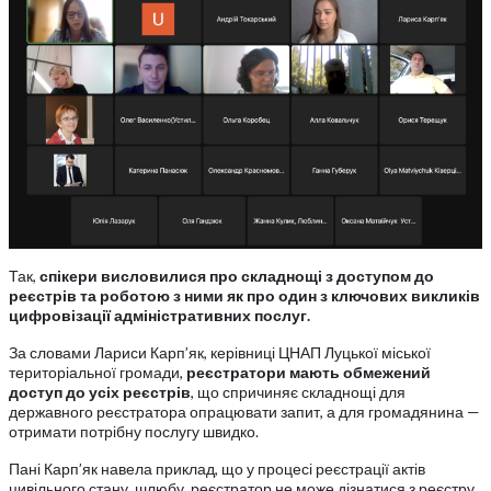
Так,
спікери висловилися про складнощі з доступом до
реєстрів та роботою з ними як про один з ключових викликів
цифровізації адміністративних послуг.
За словами Лариси Карп’як, керівниці ЦНАП Луцької міської
територіальної громади,
реєстратори мають обмежений
доступ до усіх реєстрів
, що спричиняє складнощі для
державного реєстратора опрацювати запит, а для громадянина —
отримати потрібну послугу швидко.
Пані Карп’як навела приклад, що у процесі реєстрації актів
цивільного стану, шлюбу, реєстратор не може дізнатися з реєстру