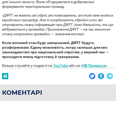
для їхнього захисту. Вони об’єднувалися в добровольчі
формування територіальних громад.
«
ДФТГ не мають ані зброї, ані повноважень, ані тим паче жодних
юридичних процедур. Але їх координують збройні сили, які
отримують певну інформацію про ДФТГ, їхню діяльність, та що
відбувається у громадах. Призначення ДФТГ — на час воєнного
стану охороняти громади
», — зазначив експерт.
Коли воєнний стан буде завершений, ДФТГ будуть
розформовані. Єдину можливість, котру залишає для них
законодавство про національний спротив, у мирний час —
проходити певну підготовку й тренування.
Більше слухайте у подкасті на
YouTube
або на «
НВ Подкасти
».
КОМЕНТАРІ