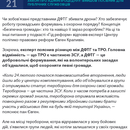
21
ЗАКОН ПРО АДМІНПРОЦЕДУРУ: ВИЙШОВ ПОСІБНИК ДЛЯ
ПУБЛІЧНИХ СЛУЖБОВЦІВ
Чи зобов’язані представники ДФТГ збивати дрони? Хто забезпечує
роботу громадських формувань з охорони порядку? Концепція
«Безпечна громада»: хто та навіщо її зараз розробляє? На ці та
інші питання у подкасті «Гід реформ» відповів експерт Центру
політико-правових реформ Євген Крапивін.
Зокрема,
експерт пояснив різницю між ДФТГ та ТРО. Головна
відмінність — що ТРО є частиною ЗСУ, а ДФТГ — це
добровольчі формування, які на волонтерських засадах
об’єдналися, щоб охороняти певні громади.
«
Коли 24 лютого почалося повномасштабне вторгнення, люди
йшли або у центри комплектування, або об’єднувалися в групи
й отримували статус тероборони для охорони своєї громади.
Тероборона — це частина ЗСУ. Коли з часом потреба в захисті
окремих громад зникла, тероборона отримала можливість
повноцінно разом з регулярними збройними силами брати
участь у військових діях на будь-якій території України
», —
пояснює пан Євген.
Але на місці тероборони, котра відправилася у зону бойових
дій, з’явилися групи людей, які хотіли залишатися у своїх громадах