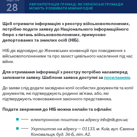
28
ЄВРОІНТЕГРАЦІЯ ГРОМАД: ЯК УКРАЇНСЬКІ ГРОМАДИ
МОЖУТЬ РОЗВИВАТИ МІЖНАРОДНЕ
Щоб отримати інформацію з реєстру військовополонених,
потрібно подати заявку до Національного інформаційного
бюро з питань військовополонених, примусово
депортованих та зниклих осіб (НІБ).
НІБ діє відповідно до Женевських конвенцій про поводження з
військовополоненими та про захист цивільного населення під час
війни.
Для отримання інформації з реєстру потрібно насамперед
заповнити заявку. Шаблони заявок доступні за
посиланням
.
До заяви слід додати засвідчені копії особистих документів та копії
документів, які підтверджують родинні зв’язки, або, які
підтверджують повноваження законного представника.
Подати звернення до НІБ можна онлайн та офлайн:
електронною поштою на адресу info@nib.gov.ua;
Укрпоштою на адресу — 01133, м. Київ, вул. Євгена
Коновальця, буд. 36-Б, літ. А2.