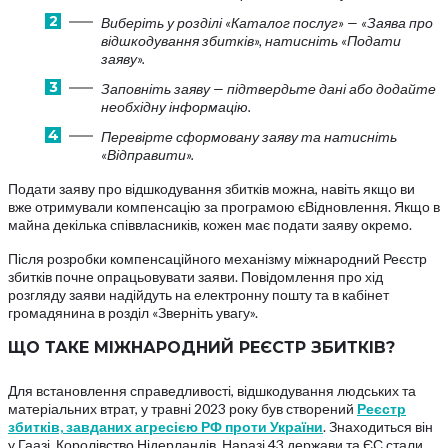
Виберіть у розділі «Каталог послуг» — «Заява про
відшкодування збитків», натисніть «Подати
заяву».
Заповніть заяву — підтвердьте дані або додайте
необхідну інформацію.
Перевірте сформовану заяву та натисніть
«Відправити».
Подати заяву про відшкодування збитків можна, навіть якщо ви
вже отримували компенсацію за програмою єВідновлення. Якщо в
майна декілька співвласників, кожен має подати заяву окремо.
Після розробки компенсаційного механізму міжнародний Реєстр
збитків почне опрацьовувати заяви. Повідомлення про хід
розгляду заяви надійдуть на електронну пошту та в кабінет
громадянина в розділ «Зверніть увагу».
ЩО ТАКЕ МІЖНАРОДНИЙ РЕЄСТР ЗБИТКІВ?
Для встановлення справедливості, відшкодування людських та
матеріальних втрат, у травні 2023 року був створений
Реєстр
збитків, завданих агресією РФ проти України
. Знаходиться він
у Гаазі, Королівство Нідерландів. Наразі 43 держави та ЄС стали