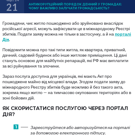
21
АНТИКОРУПЦІЙНИЙ ПОРЯДОК ДЕННИЙ У ГРОМАДАХ:
ЧОМУ ВАЖЛИВО ЗАЛУЧАТИ ГРОМАДСЬКІСТЬ?
Громадяни, чиє житло пошкоджено або зруйновано внаслідок
російської агресії, можуть зафіксувати це в міжнародному Реєстрі
збитків. Подати заяву можна не тільки в застосунку, а й на
порталі
Дія
.
Повідомити можна про такі типи житла, як квартира, приватний,
дачний, садовий будинок або інше житлове приміщення. Ці дані
стануть основою для майбутніх репарацій, які РФ має виплатити
за всі руйнування та злочини.
Зараз послуга доступна для українців, які мають Акт про
пошкоджене майно від місцевої влади. Згодом подати заяву до
міжнародного Реєстру збитків буде можливо й без такого акта,
зокрема якщо житло — на тимчасово окупованих територіях або в
зоні бойових дій.
ЯК СКОРИСТАТИСЯ ПОСЛУГОЮ ЧЕРЕЗ ПОРТАЛ
ДІЯ?
Зареєструйтеся або авторизуйтеся на порталі
за допомогою електронного підпису.