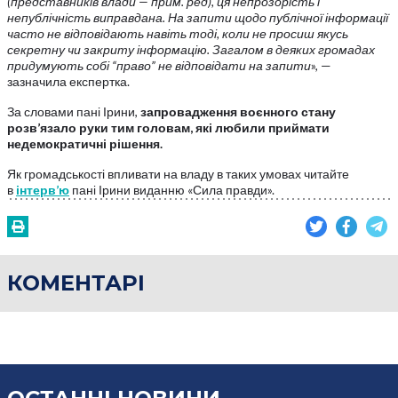
(представників влади — прим. ред), ця непрозорість і
непублічність виправдана. На запити щодо публічної інформації
часто не відповідають навіть тоді, коли не просиш якусь
секретну чи закриту інформацію. Загалом в деяких громадах
придумують собі “право” не відповідати на запити
», —
зазначила експертка.
За словами пані Ірини,
запровадження воєнного стану
розв’язало руки тим головам, які любили приймати
недемократичні рішення.
Як громадськості впливати на владу в таких умовах читайте
в
інтерв’ю
пані Ірини виданню «Сила правди».
КОМЕНТАРІ