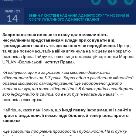
Лют / 23
14
ЗМІНИ У СИСТЕМІ НАДАННЯ АДМІНПОСЛУГ ТА НОВИНИ ЗІ
СФЕРИ ПУБЛІЧНОГО АДМІНІСТРУВАННЯ
Запровадження воєнного стану дало можливість
несумлінним представникам влади приховувати від
громадськості навіть те, що законом не передбачено
. Про це,
та як ще повномасштабна війна вплинула на місцеву демократію
розповіла Ірина Гайдучик, очільниця організації-партнерки Мережі
UPLAN «Волинський Інститут Права».
«
Я відчуваю, що ми за розвитком місцевої демократії
відкотилися десь на 5-7 років. Зараз одна з улюблених відповідей
органів місцевого самоврядування: “Це заборонено”. Дехто
взагалі не чув, що таке відкриті дані. В деяких радах позабирали
всю інформацію із сайтів, бо в них був “негласний наказ”
», —
розповіла експертка.
Найгірше, каже пані Ірина, що
іноді певну інформацію із сайтів
просто видаляли, її немає ніде більше, й тепер вона просто
знищена.
«
Це говорить про рівень прозорості і публічності. На їх думку