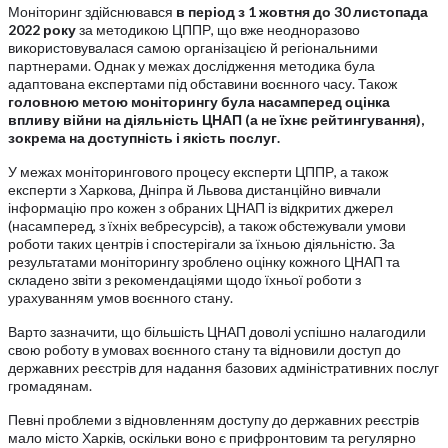
Моніторинг здійснювався
в період з 1 жовтня до 30 листопада
2022 року
за методикою ЦППР, що вже неодноразово
використовувалася самою організацією й регіональними
партнерами. Однак у межах дослідження методика була
адаптована експертами під обставини воєнного часу. Також
головною метою моніторингу була насамперед оцінка
впливу війни на діяльність ЦНАП (а не їхнє рейтингування),
зокрема на доступність і якість послуг.
У межах моніторингового процесу експерти ЦППР, а також
експерти з Харкова, Дніпра й Львова дистанційно вивчали
інформацію про кожен з обраних ЦНАП із відкритих джерел
(насамперед, з їхніх вебресурсів), а також обстежували умови
роботи таких центрів і спостерігали за їхньою діяльністю. За
результатами моніторингу зроблено оцінку кожного ЦНАП та
складено звіти з рекомендаціями щодо їхньої роботи з
урахуванням умов воєнного стану.
Варто зазначити, що більшість ЦНАП доволі успішно налагодили
свою роботу в умовах воєнного стану та відновили доступ до
державних реєстрів для надання базових адміністративних послуг
громадянам.
Певні проблеми з відновленням доступу до державних реєстрів
мало місто Харків, оскільки воно є прифронтовим та регулярно