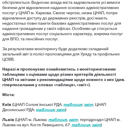
обстрілюється. Водночас влада міста задовольнила усі вимоги
безпеки для відновлення надання основних адміністративних
послуг у ЦНАП м. Харкова. Своєю чергою, низка ЦНАП, попри
відновлення доступу до державних реєстрів, досі мають
недостатньо повні пакети базових адміністративних послуг для
надання громадянам у своїх офісах. Особливо це стосується
адміністративних послуг соціального характеру, зокрема послуг
для ВПО, та пенсійних послуг.
За результатами моніторингу буде додатково складений
загальний звіт із полісі-пропозиціями для Уряду та профільних
ЦОВВ.
Наразі ж пропонуємо ознайомитись з моніторинговими
таблицями з оцінками щодо різних критеріїв діяльності
ЦНАП та звітами з рекомендаціями щодо кожного з них
(див.
гіперпосилання у словах «таблиця», «звіт»).
Міста:
Київ
(ЦНАП Солом’янської РДА:
таблиця
;
звіт
; ЦНАП
Деснянської РДА:
таблиця
;
звіт
)
Львів
(ЦНАП м. Львова:
таблиця
,
звіт
; терпідрозділ ЦНАП м.
Львова на вул. Костя Левицького, 67:
таблиця
,
звіт
)