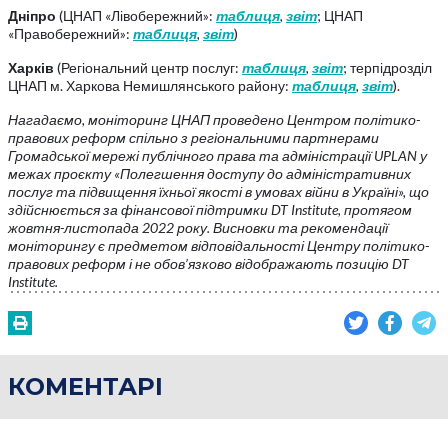
Дніпро
(ЦНАП «Лівобережний»:
таблиця
,
звіт
; ЦНАП
«Правобережний»:
таблиця
,
звіт
)
Харків
(Регіональний центр послуг:
таблиця
,
звіт
; терпідрозділ
ЦНАП м. Харкова Немишлянського району:
таблиця
,
звіт
).
Нагадаємо, моніторинг ЦНАП проведено Центром політико-
правових реформ спільно з регіональними партнерами
Громадської мережі публічного права та адміністрації UPLAN у
межах проєкту «Полегшення доступу до адміністративних
послуг та підвищення їхньої якості в умовах війни в Україні», що
здійснюється за фінансової підтримки DT Institute, протягом
жовтня-листопада 2022 року. Висновки та рекомендації
моніторингу є предметом відповідальності Центру політико-
правових реформ і не обов’язково відображають позицію DT
Institute.
КОМЕНТАРІ