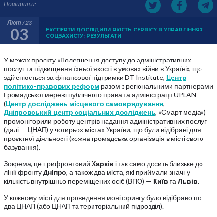
Поширити:
Лют / 23
03
ЕКСПЕРТИ ДОСЛІДИЛИ ЯКІСТЬ СЕРВІСУ В УПРАВЛІННЯХ
СОЦЗАХИСТУ: РЕЗУЛЬТАТИ
У межах проєкту «Полегшення доступу до адміністративних
послуг та підвищення їхньої якості в умовах війни в Україні», що
здійснюється за фінансової підтримки DT Institute,
Центр
політико-правових реформ
разом з регіональними партнерами
Громадської мережі публічного права та адміністрації UPLAN
(
Центр досліджень місцевого самоврядування
,
Дніпровський центр соціальних досліджень
, «Смарт медіа»)
промоніторили роботу центрів надання адміністративних послуг
(далі — ЦНАП) у чотирьох містах України, що були відібрані для
проєктної діяльності (кожна громадська організація в місті свого
базування).
Зокрема, це прифронтовий
Харків
і так само досить близьке до
лінії фронту
Дніпро
, а також два міста, які приймали значну
кількість внутрішньо переміщених осіб (ВПО) —
Київ
та
Львів
.
У кожному місті для проведення моніторингу було відібрано по
два ЦНАП (або ЦНАП та територіальний підрозділ).