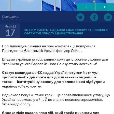
Поширити:
Чер / 22
17
ЗМІНИ У СИСТЕМІ НАДАННЯ АДМІНПОСЛУГ ТА НОВИНИ ЗІ
СФЕРИ ПУБЛІЧНОГО АДМІНІСТРУВАННЯ
Про відповідне рішення на пресконференції повідомила
Президентка Єврокомісії Урсула фон дер Ляйен.
Вітаємо українців та усіх, завдяки кому це історичне рішення для
України та усього Європейського Союзу стало можливим!
Статус кандидата в ЄС надає Україні потужний стимул
зробити необхідні кроки для досягнення інтеграції; а
також
—
інституційну основу для післявоєнної відбудови
української економіки.
Водночас з боку ЄС такий крок — це прояв впевненості у тому, що
Україна переможе у війні. Й це значно посилює спроможність
України до опору.
Єврокомісія надала план дій, який треба виконати для