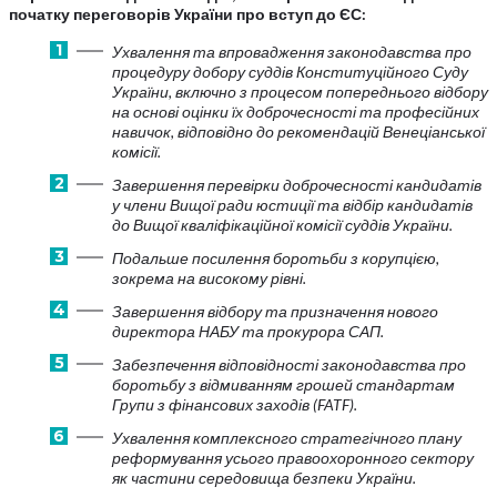
початку переговорів України про вступ до ЄС:
Ухвалення та впровадження законодавства про
процедуру добору суддів Конституційного Суду
України, включно з процесом попереднього відбору
на основі оцінки їх доброчесності та професійних
навичок, відповідно до рекомендацій Венеціанської
комісії.
Завершення перевірки доброчесності кандидатів
у члени Вищої ради юстиції та відбір кандидатів
до Вищої кваліфікаційної комісії суддів України.
Подальше посилення боротьби з корупцією,
зокрема на високому рівні.
Завершення відбору та призначення нового
директора НАБУ та прокурора САП.
Забезпечення відповідності законодавства про
боротьбу з відмиванням грошей стандартам
Групи з фінансових заходів (FATF).
Ухвалення комплексного стратегічного плану
реформування усього правоохоронного сектору
як частини середовища безпеки України.