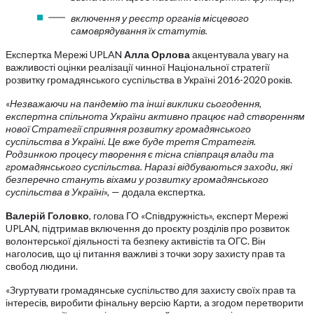
включення у реєстр органів місцевого
самоврядування їх статутів.
Експертка Мережі UPLAN
Алла Орлова
акцентувала увагу на
важливості оцінки реалізації чинної Національної стратегії
розвитку громадянського суспільства в Україні 2016-2020 років.
«
Незважаючи на пандемію та інші виклики сьогодення,
експертна спільнота України активно працює над створенням
нової Стратегії сприяння розвитку громадянського
суспільства в Україні. Це вже буде третя Стратегія.
Родзинкою процесу творення є тісна співпраця влади та
громадянського суспільства. Наразі відбуваються заходи, які
безперечно стануть віхами у розвитку громадянського
суспільства в Україні
», — додала експертка.
Валерій Головко
, голова ГО «Співдружність», експерт Мережі
UPLAN, підтримав включення до проєкту розділів про розвиток
волонтерської діяльності та безпеку активістів та ОГС. Він
наголосив, що ці питання важливі з точки зору захисту прав та
свобод людини.
«Згуртувати громадянське суспільство для захисту своїх прав та
інтересів, виробити фінальну версію Карти, а згодом перетворити