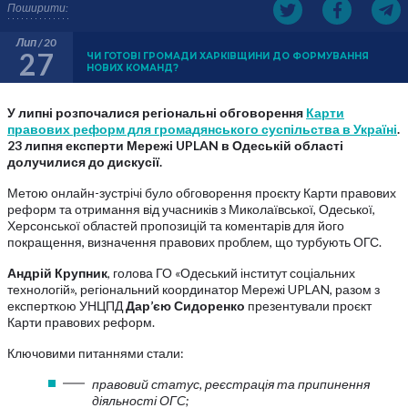
Поширити:
Лип / 20
27
ЧИ ГОТОВІ ГРОМАДИ ХАРКІВЩИНИ ДО ФОРМУВАННЯ
НОВИХ КОМАНД?
У липні розпочалися регіональні обговорення
Карти
правових реформ для громадянського суспільства в Україні
.
23 липня експерти Мережі UPLAN в Одеській області
долучилися до дискусії.
Метою онлайн-зустрічі було обговорення проєкту Карти правових
реформ та отримання від учасників з Миколаївської, Одеської,
Херсонської областей пропозицій та коментарів для його
покращення, визначення правових проблем, що турбують ОГС.
Андрій Крупник
, голова ГО «Одеський інститут соціальних
технологій», регіональний координатор Мережі UPLAN, разом з
експерткою УНЦПД
Дар’єю Сидоренко
презентували проєкт
Карти правових реформ.
Ключовими питаннями стали:
правовий статус, реєстрація та припинення
діяльності ОГС;