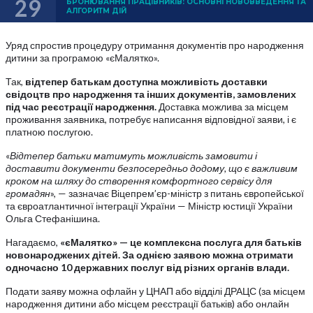
29
БРОНЮВАННЯ ПРАЦІВНИКІВ: ОСНОВНІ НОВОВВЕДЕННЯ ТА
АЛГОРИТМ ДІЙ
Уряд спростив процедуру отримання документів про народження
дитини за програмою «єМалятко».
Так,
відтепер батькам доступна можливість доставки
свідоцтв про народження та інших документів, замовлених
під час реєстрації народження.
Доставка можлива за місцем
проживання заявника, потребує написання відповідної заяви, і є
платною послугою.
«
Відтепер батьки матимуть можливість замовити і
доставити документи безпосередньо додому, що є важливим
кроком на шляху до створення комфортного сервісу для
громадян
», — зазначає Віцепрем’єр-міністр з питань європейської
та євроатлантичної інтеграції України — Міністр юстиції України
Ольга Стефанішина.
Нагадаємо,
«єМалятко» — це комплексна послуга для батьків
новонароджених дітей. За однією заявою можна отримати
одночасно 10 державних послуг від різних органів влади.
Подати заяву можна офлайн у ЦНАП або відділі ДРАЦС (за місцем
народження дитини або місцем реєстрації батьків) або онлайн