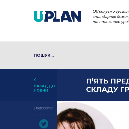
Об’єднуємо зусилл
стандартів демокр
та належного уряду
П’ЯТЬ ПРЕ
НАЗАД ДО
СКЛАДУ Г
НОВИН
Поширити: