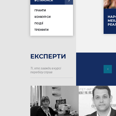
ВСІ АНОНСИ
ГРАНТИ
НАР
КОНКУРСИ
МЕХ
ПОДІЇ
РЕА
ТРЕНІНГИ
ЕКСПЕРТИ
Ті, хто завжди в курсі
16.01
перебігу справ