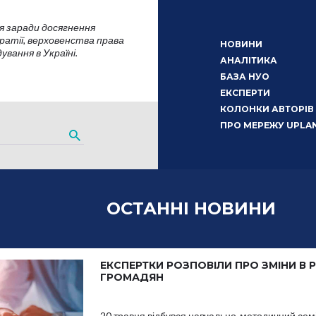
я заради досягнення
атії, верховенства права
НОВИНИ
вання в Україні.
АНАЛІТИКА
БАЗА НУО
ЕКСПЕРТИ
КОЛОНКИ АВТОРІВ
ПРО МЕРЕЖУ UPLA
ОСТАННІ НОВИНИ
ЕКСПЕРТКИ РОЗПОВІЛИ ПРО ЗМІНИ В 
ГРОМАДЯН
20 травня відбувся навчально-методичний семі