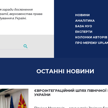
я заради досягнення
атії, верховенства права
НОВИНИ
вання в Україні.
АНАЛІТИКА
БАЗА НУО
ЕКСПЕРТИ
КОЛОНКИ АВТОРІВ
ПРО МЕРЕЖУ UPLA
ОСТАННІ НОВИНИ
ЄВРОІНТЕГРАЦІЙНИЙ ШЛЯХ ПІВНІЧНОЇ
УКРАЇНИ
Північна Македонія — одна з країн Західних Ба