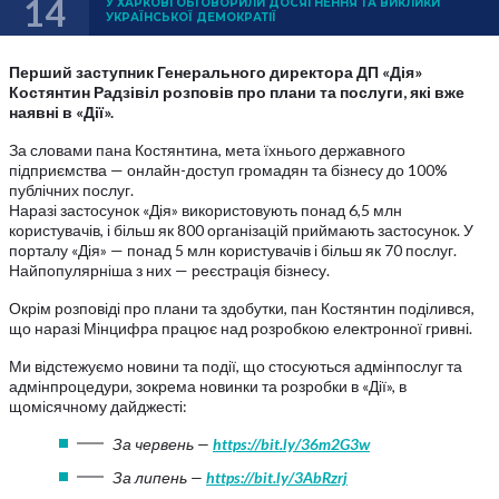
14
У ХАРКОВІ ОБГОВОРИЛИ ДОСЯГНЕННЯ ТА ВИКЛИКИ
УКРАЇНСЬКОЇ ДЕМОКРАТІЇ
Перший заступник Генерального директора ДП «Дія»
Костянтин Радзівіл розповів про плани та послуги, які вже
наявні в «Дії».
За словами пана Костянтина, мета їхнього державного
підприємства — онлайн-доступ громадян та бізнесу до 100%
публічних послуг.
Наразі застосунок «Дія» використовують понад 6,5 млн
користувачів, і більш як 800 організацій приймають застосунок. У
порталу «Дія» — понад 5 млн користувачів і більш як 70 послуг.
Найпопулярніша з них — реєстрація бізнесу.
Окрім розповіді про плани та здобутки, пан Костянтин поділився,
що наразі Мінцифра працює над розробкою електронної гривні.
Ми відстежуємо новини та події, що стосуються адмінпослуг та
адмінпроцедури, зокрема новинки та розробки в «Дії», в
щомісячному дайджесті:
За червень —
https://bit.ly/36m2G3w
За липень —
https://bit.ly/3AbRzrj