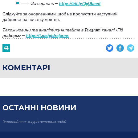
За серпень —
https://bit.ly/3gUbmnI
Слідкуйте за оновленнями, щоб не пропустити наступний
дайджест на початку жовтня.
Також новини та аналітику читайте в Telegram-каналі «Гід
реформ» —
https://t.me/gidreforms
КОМЕНТАРІ
ОСТАННІ НОВИНИ
Залишайтесь в курсі
останніх подій