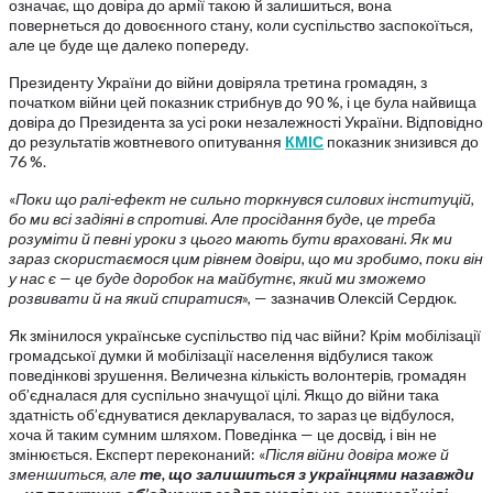
означає, що довіра до армії такою й залишиться, вона
повернеться до довоєнного стану, коли суспільство заспокоїться,
але це буде ще далеко попереду.
Президенту України до війни довіряла третина громадян, з
початком війни цей показник стрибнув до 90 %, і це була найвища
довіра до Президента за усі роки незалежності України. Відповідно
до результатів жовтневого опитування
КМІС
показник знизився до
76 %.
«
Поки що ралі-ефект не сильно торкнувся силових інституцій,
бо ми всі задіяні в спротиві. Але просідання буде, це треба
розуміти й певні уроки з цього мають бути враховані. Як ми
зараз скористаємося цим рівнем довіри, що ми зробимо, поки він
у нас є — це буде доробок на майбутнє, який ми зможемо
розвивати й на який спиратися
», — зазначив Олексій Сердюк.
Як змінилося українське суспільство під час війни? Крім мобілізації
громадської думки й мобілізації населення відбулися також
поведінкові зрушення. Величезна кількість волонтерів, громадян
об’єдналася для суспільно значущої цілі. Якщо до війни така
здатність об’єднуватися декларувалася, то зараз це відбулося,
хоча й таким сумним шляхом. Поведінка — це досвід, і він не
змінюється. Експерт переконаний: «
Після війни довіра може й
зменшиться, але
те, що залишиться з українцями назавжди