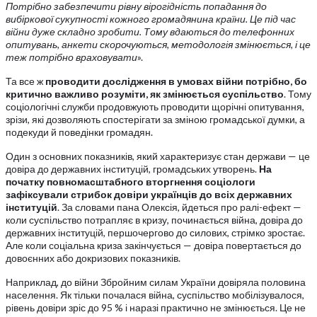
Потрібно забезпечити рівну вірогідність попадання до
вибіркової сукупності кожного громадянина країни. Це під час
війни дуже складно зробити. Тому вдаються до телефонних
опитувань, анкети скорочуються, методологія змінюється, і це
теж потрібно враховувати
».
Та все ж
проводити дослідження в умовах війни потрібно, бо
критично важливо розуміти, як змінюється суспільство
. Тому
соціологічні служби продовжують проводити щорічні опитування,
зрізи, які дозволяють спостерігати за зміною громадської думки, а
подекуди й поведінки громадян.
Один з основних показників, який характеризує стан держави — це
довіра до державних інституцій, громадських утворень.
На
початку повномасштабного вторгнення соціологи
зафіксували стрибок довіри українців до всіх державних
інституцій
. За словами пана Олексія, йдеться про ралі-ефект —
коли суспільство потрапляє в кризу, починається війна, довіра до
державних інституцій, першочергово до силових, стрімко зростає.
Але коли соціальна криза закінчується — довіра повертається до
довоєнних або докризових показників.
Наприклад, до війни Збройним силам України довіряла половина
населення. Як тільки почалася війна, суспільство мобілізувалося,
рівень довіри зріс до 95 % і наразі практично не змінюється. Це не