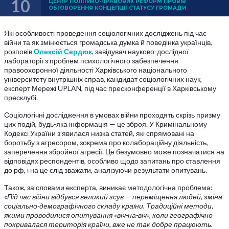
10
ЦЕНТР ПОЛІТИКО-ПРАВОВИХ РЕФОРМ ПРОВІВ
ОБГОВОРЕННЯ КОНЦЕПЦІЇ СТАТУСУ ГРОМАДИ
Які особливості проведення соціологічних досліджень під час
війни та як змінюється громадська думка й поведінка українців,
розповів
Олексій Сердюк
, завідувач науково-дослідної
лабораторії з проблем психологічного забезпечення
правоохоронної діяльності Харківського національного
університету внутрішніх справ, кандидат соціологічних наук,
експерт Мережі UPLAN, під час пресконференції в Харківському
пресклубі.
Соціологічні дослідження в умовах війни проходять скрізь призму
цих подій, будь-яка інформація — це зброя. У Кримінальному
Кодексі України з’явилася низка статей, які спрямовані на
боротьбу з агресором, зокрема про колабораційну діяльність,
заперечення збройної агресії. Це безумовно може позначатися на
відповідях респондентів, особливо щодо запитань про ставлення
до рф, і на це слід зважати, аналізуючи результати опитувань.
Також, за словами експерта, виникає методологічна проблема:
«
Під час війни відбувся великий зсув — переміщення людей, зміна
соціально-демографічного складу країни. Традиційні методи,
якими проводилися опитування «віч-на-віч», коли географічно
покривалася територія країни, вже не так добре працюють.