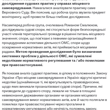
дослідження судових практик у справах місцевого
самоврядування
. Намагалися аналізувати практику саме
Верховного Суду. Він пояснив, що робоча група звузила предмет
моніторингу, щоб провести більш глибоке дослідження.
Насамперед робоча група, очолювана Романом Смалюком,
досліджувала судові спори, які стосуються форм безпосередньої
участі членів територіальної громади в рішенні питань місцевого
значення; спори, що пов’язані з певними організаційними й
процедурними аспектами діяльності ОМС, спори щодо
оскарження нормативних актів, які приймаються місцевими
радами.
Метою проведення дослідження було визначення
системних проблем у діяльності ОМС, які зумовлені
недоліками нормативного регулювання та / або помилками
при правозастосуванні.
Як показав аналіз судової практики, в цілому в положеннях Закону
України «Про місцеве самоврядування в Україні» відсутні критичні
недоліки (щонайменше ті, які врегульовують правовідносини,
щодо яких виникали проаналізовані судові спори). Причини, які
призводили до судового спору, лежали не тільки в площині
невиконання державними органами чи органами місцевого
самоврядування вимог нормативних актів, але й часто полягали в
помилках при правозастосуванні через прогалини в
нормативному регулюванні або нечіткість положень закону.