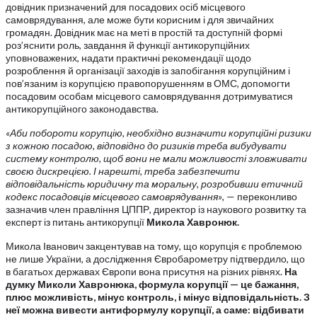
довідник призначений для посадових осіб місцевого
самоврядування, але може бути корисним і для звичайних
громадян. Довідник має на меті в простій та доступній формі
роз’яснити роль, завдання й функції антикорупційних
уповноважених, надати практичні рекомендації щодо
розроблення й організації заходів із запобігання корупційним і
пов’язаним із корупцією правопорушенням в ОМС, допомогти
посадовим особам місцевого самоврядування дотримуватися
антикорупційного законодавства.
«Аби побороти корупцію, необхідно визначити корупційні ризики
з кожною посадою, відповідно до ризиків треба вибудувати
систему контролю, щоб вони не мали можливості зловживати
своєю дискрецією. І нарешті, треба забезпечити
відповідальність юридичну та моральну, розробивши етичний
кодекс посадовців місцевого самоврядування»
, — переконливо
зазначив член правління ЦППР, директор із наукового розвитку та
експерт із питань антикорупції
Микола Хавронюк.
Микола Іванович закцентував на тому, що корупція є проблемою
не лише України, а дослідження Євробарометру підтвердило, що
в багатьох державах Європи вона присутня на різних рівнях.
На
думку Миколи Хавронюка, формула корупції — це бажання,
плюс можливість, мінус контроль, і мінус відповідальність. З
неї можна вивести антиформулу корупції, а саме: відбивати