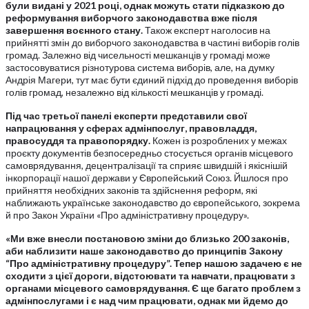
були видані у 2021 році, однак можуть стати підказкою до
реформування виборчого законодавства вже після
завершення воєнного стану.
Також експерт наголосив на
прийнятті змін до виборчого законодавства в частині виборів голів
громад. Залежно від чисельності мешканців у громаді може
застосовуватися різнотурова система виборів, але, на думку
Андрія Магери, тут має бути єдиний підхід до проведення виборів
голів громад, незалежно від кількості мешканців у громаді.
Під час третьої панелі експерти представили свої
напрацювання у сферах адмінпослуг, правовладдя,
правосуддя та правопорядку.
Кожен із розроблених у межах
проєкту документів безпосередньо стосується органів місцевого
самоврядування, децентралізації та сприяє швидшій і якіснішій
інкорпорації нашої держави у Європейський Союз. Йшлося про
прийняття необхідних законів та здійснення реформ, які
наближають українське законодавство до європейського, зокрема
й про Закон України «Про адміністративну процедуру».
«Ми вже внесли постановою зміни до близько 200 законів,
аби наблизити наше законодавство до принципів Закону
“Про адміністративну процедуру”. Тепер нашою задачею є не
сходити з цієї дороги, відстоювати та навчати, працювати з
органами місцевого самоврядування. Є ще багато проблем з
адмінпослугами і є над чим працювати, однак ми йдемо до