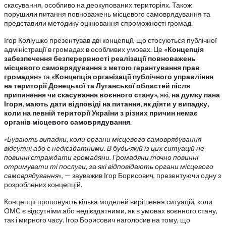
скасування, особливо на деокупованих територіях. Також
порушили питання повноважень місцевого самоврядування та
представили методику оцінювання спроможності громад.
Ігор Коліушко презентував дві концепції, що стосуються публічної
адміністрації в громадах в особливих умовах. Це
«Концепція
забезпечення безперервності реалізації повноважень
місцевого самоврядування з метою гарантування прав
громадян»
та
«Концепція організації публічного управління
на території Донецької та Луганської областей після
припинення чи скасування воєнного стану»
,
які,
на думку пана
Ігоря, мають дати відповіді на питання, як діяти у випадку,
коли на певній території України з різних причин немає
органів місцевого самоврядування
.
«Бувають випадки, коли органи місцевого самоврядування
відсутні або є недієздатними. В будь-якій із цих ситуацій не
повинні страждати громадяни. Громадяни точно повинні
отримувати ті послуги, за які відповідають органи місцевого
самоврядування»
, — зауважив Ігор Борисович, презентуючи одну з
розроблених концепцій.
Концепції пропонують кілька моделей вирішення ситуацій, коли
ОМС є відсутніми або недієздатними, як в умовах воєнного стану,
так і мирного часу. Ігор Борисович наголосив на тому, що