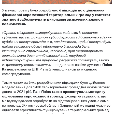
У межах проєкту було розроблено
6 підходів до оцінювання
фінансової спроможності територіальних громад
у контексті
здатності забезпечувати виконання визначених законом
повноважень
.
«Органи місцевого самоврядування є одними із основних
суб’єктів, що за принципом субсидіарності здійснюють надання
публічних послуг громадянам, але для того, щоб ці послуги були
надані в повному обсязі, ефективно й громада була
інституційно спроможною, необхідно, щоб територіальна
громада мала достатній економічний, трудовий,
інфраструктурний та природно-ресурсний потенціал і, звісно
ж, фінансову спроможність»
, — поділилася своїми думками
Яніна
Казюк
, експертка ЦППР з публічних фінансів та місцевого
самоврядування.
Таким чином за 6-ма розробленими підходами було здійснено
моделювання для 1438 територіальних громад (на основі звітних
даних за 2021 рік).
Пані Яніна також презентувала методику
оцінювання спроможності громад
. Експертка зауважила, що
методику вдалося апробувати на підставі реальних умов, а саме
на прикладі Житомирської області. Завдяки цій методиці можливо
оцінювати ефективність функціонування територіальних громад