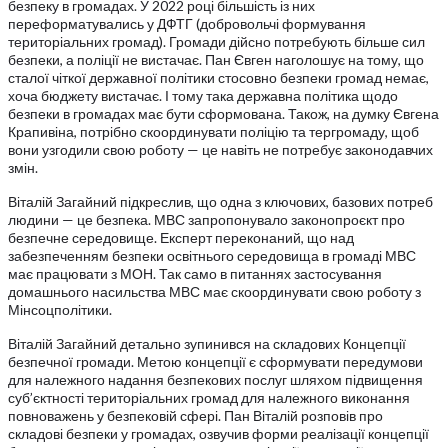
безпеку в громадах. У 2022 році більшість із них
переформатувались у ДФТГ (добровольчі формування
територіальних громад). Громади дійсно потребують більше сил
безпеки, а поліції не вистачає. Пан Євген наголошує на тому, що
сталої чіткої державної політики стосовно безпеки громад немає,
хоча бюджету вистачає. І тому така державна політика щодо
безпеки в громадах має бути сформована. Також, на думку Євгена
Крапивіна, потрібно скоординувати поліцію та тергромаду, щоб
вони узгодили свою роботу — це навіть не потребує законодавчих
змін.
Віталій Загайний підкреслив, що одна з ключових, базових потреб
людини — це безпека. МВС запропонувало законопроєкт про
безпечне середовище. Експерт переконаний, що над
забезпеченням безпеки освітнього середовища в громаді МВС
має працювати з МОН. Так само в питаннях застосування
домашнього насильства МВС має скоординувати свою роботу з
Мінсоцполітики.
Віталій Загайний детально зупинився на складових Концепції
безпечної громади. Метою концепції є сформувати передумови
для належного надання безпекових послуг шляхом підвищення
суб’єктності територіальних громад для належного виконання
повноважень у безпековій сфері. Пан Віталій розповів про
складові безпеки у громадах, озвучив форми реалізації концепції