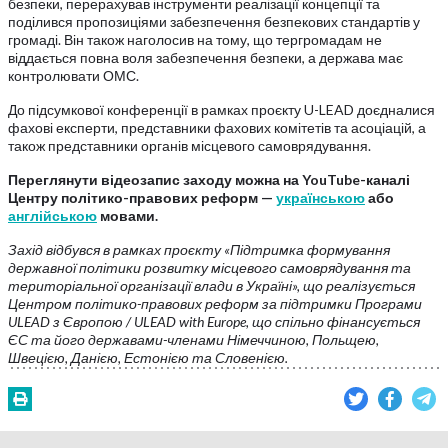
безпеки, перерахував інструменти реалізації концепції та
поділився пропозиціями забезпечення безпекових стандартів у
громаді. Він також наголосив на тому, що тергромадам не
віддається повна воля забезпечення безпеки, а держава має
контролювати ОМС.
До підсумкової конференції в рамках проєкту U-LEAD доєдналися
фахові експерти, представники фахових комітетів та асоціацій, а
також представники органів місцевого самоврядування.
Переглянути відеозапис заходу можна на YouTube-каналі
Центру політико-правових реформ —
українською
або
англійською
мовами.
Захід відбувся в рамках проєкту «Підтримка формування
державної політики розвитку місцевого самоврядування та
територіальної організації влади в Україні», що реалізується
Центром політико-правових реформ за підтримки Програми
ULEAD з Європою / ULEAD with Europe, що спільно фінансується
ЄС та його державами-членами Німеччиною, Польщею,
Швецією, Данією, Естонією та Словенією.