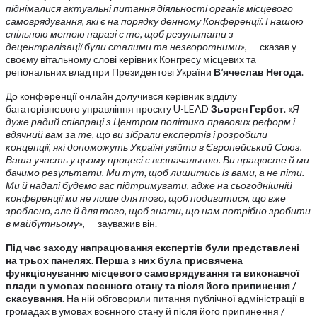
піднімалися актуальні питання діяльності органів місцевого
самоврядування, які є на порядку денному Конференції. І нашою
спільною метою наразі є те, щоб результати з
децентралізації були сталими та незворотними»
, — сказав у
своєму вітальному слові керівник Конгресу місцевих та
регіональних влад при Президентові України
В’ячеслав Негода
.
До конференції онлайн долучився керівник відділу
багаторівневого управління проєкту U-LEAD
Зьорен Гербст
.
«Я
дуже радий співпраці з Центром політико-правових реформ і
вдячний вам за те, що ви зібрали експертів і розробили
концепції, які допоможуть Україні увійти в Європейський Союз.
Ваша участь у цьому процесі є визначальною. Ви працюєте й ми
бачимо результати. Ми тут, щоб лишитись із вами, а не піти.
Ми й надалі будемо вас підтримувати, адже на сьогоднішній
конференції ми не лише для того, щоб подивитися, що вже
зроблено, але й для того, щоб знати, що нам потрібно зробити
в майбутньому»
, — зауважив він.
Під час заходу напрацювання експертів були представлені
на трьох панелях. Перша з них була присвячена
функціонуванню місцевого самоврядування та виконавчої
влади в умовах воєнного стану та після його припинення /
скасування
. На ній обговорили питання публічної адміністрації в
громадах в умовах воєнного стану й після його припинення /