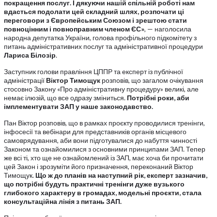
покращення послуг. І дякуючи нашій спільній роботі нам
вдасться подолати цей складний шлях, розпочати ці
переговори з Європейським Союзом і зрештою стати
повноцінним і повноправним членом ЄС»
, — наголосила
народна депутатка України, голова профільного підкомітету з
питань адміністративних послуг та адміністративної процедури
Лариса Білозір
.
Заступник голови правління ЦППР та експерт із публічної
адміністрації
Віктор Тимощук
розповів, що загалом очікування
стосовно Закону «Про адміністративну процедуру» великі, але
немає ілюзій, що все одразу зміниться.
Потрібні роки, аби
імплементувати ЗАП у наше законодавство.
Пан Віктор розповів, що в рамках проєкту проводилися тренінги,
інфосесії та вебінари для представників органів місцевого
самоврядування, аби вони підготувалися до набуття чинності
Законом та ознайомилися з основними принципами ЗАП. Тепер
же всі ті, хто ще не ознайомлений із ЗАП, має хоча би прочитати
цей Закон і зрозуміти його призначення, переконаний Віктор
Тимощук.
Що ж до планів на наступний рік, експерт зазначив,
що потрібні будуть практичні тренінги дуже вузького
глибокого характеру в громадах, модельні проєкти, стала
консультаційна лінія з питань ЗАП.