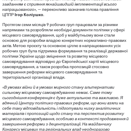
завданням є сприяння якнайшвидшій імплементації всього
напрацьованого»
, — переконливо зазначив голова правління
ЦППР
Ігор Коліушко
.
Протягом семи місяців 9 робочих груп працювали за різними
напрямами та розробляли необхідні документи політики у сфері
місцевого самоврядування, щоб у майбутньому вони стали
основою для розробки владою конкретних нормативно-правових
актів. Метою проєкту та основною ціллю в напрацюваннях усіх
робочих груп була підтримка формування та реалізації державної
політики України щодо зміцнення та розвитку місцевого
самоврядування відповідно до Європейської хартії місцевого
самоврядування, а також розробка пропозицій стосовно
завершення реформи місцевого самоврядування та
територіальної організації влади.
«В умовах війни й в умовах мирного стану альтернативи
сильному місцевому самоврядуванню немає. Саме тому
сьогоднішня конференція є дуже актуальною та важливою. Я
вдячний Центру політико-правових реформ, що вони взяли на
себе таку відповідальність і підготували низку аналітичних
матеріалів і пропозицій щодо стану та перспектив розвитку
місцевого самоврядування, особливо в контексті продовження й
завершення реформи з децентралізації. На майданчику
Конгресу місцевих та регіональних влад неодноразово