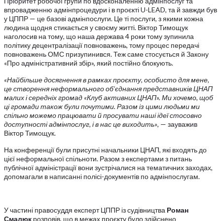
Пріоритет робочої групи по вдосконаленню адмінпослуг та
впровадженню адмінпроцедури і в проєкті U-LEAD, та й завжди був
у ЦППР — це базові адмінпослуги. Це ті послуги, з якими кожна
людина щодня стикається у своєму житті. Віктор Тимощук
наголосив на тому, що наша держава 4 роки тому зупинила
політику децентралізації повноважень, тому процес передачі
повноважень ОМС призупинився. Теж саме стосується й Закону
«Про адміністративний збір», який постійно блокують.
«Найбільше досягнення в рамках проєкту, особисто для мене,
це створення неформального об’єднання представників ЦНАП
малих і середніх громад «Клуб активних ЦНАП». Ми хочемо, щоб
ці громади також були почутими. Разом із цими людьми ми
спільно можемо працювати й просувати наші ідеї стосовно
доступності адмінпослуг, і в нас це виходить»
, — зауважив
Віктор Тимощук.
На конференції були присутні начальники ЦНАП, які входять до
цієї неформальної спільноти. Разом з експертами з питань
публічної адміністрації вони зустрічалися на тематичних заходах,
допомагали в написанні полісі-документів по адмінпослугам.
У частині правосуддя експерт ЦППР із судівництва
Роман
Смалюк
розповів, що в межах проєкту було здійснено