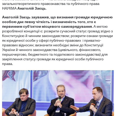
загальнотеоретичного правознавства та публічного права
НАУКМА
Анатолій Заєць
.
Анатолій Заєць зауважив, що визнання громади юридичною
особою дає певну чіткість і визначеність того, хто є
первинним суб’єктом місцевого самоврядування.
А метою
розробленої концепції є: розкрити сучасний статус громад згідно з
Конституцією й чинним законодавством; розкрити ознаки громади
як юридичної особи у сфері публічно-правових і приватно-
правових відносин; визначити необхідні зміни до Конституції
України й чинного законодавства (цивільного, фінансового,
першочергово, бюджетного та податкового законодавства) для
закріплення статусу громади як юридичної особи публічного
права.