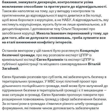
бажання, знижувати дискрецію, контролювати усіма
можливими способами та притягувати до відповідальності.
Також він наполягає на тому, що у випадку з контролем та
притягненням до відповідальності варто дивитися в бік поліції,
щоб вона боролася з корупцією, а не НАБУ. А відповідальність, яку
нестимуть корупціонери, мусить бути не лише кримінальною, а й
дисциплінарною. І доповнюючи тезу Ольги Піскунової про
запобігання корупції,
Микола Іванович переконаний у тому, що
для того, аби не допускати зловживань, треба зупиняти все
на етапі виникнення конфлікту інтересів
.
Останнім вектором у цій панелі було розглянуто
Концепцію
безпечної громади
, про яку розповіли експерт ЦППР із
кримінальної юстиції
Євген Крапивін
та експерт ЦППР із
публічної адміністрації та місцевого самоврядування
Віталій
Загайний
.
Євген Крапивін розповів про суб’єктів, які забезпечують безпеку в
територіальних громадах. У МВС існує пілотний проєкт про
дільничного поліцейського громади, який може бути залучений до
підтримання безпеки в територіальній громаді і є її мешканцем —
знає ситуацію в громаді. Євген Крапивін пропонує говорити про
розширення повноважень громад у сфері забезпечення безпеки.
За останні роки в громадах з’явилися різного штибу громадські
формування, які певним чином допомагають забезпечувати