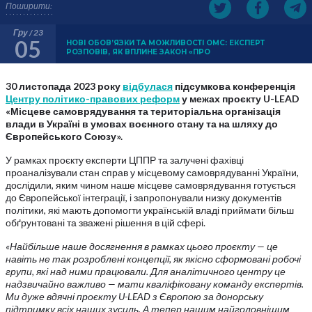
Поширити:
Гру / 23
05
НОВІ ОБОВ’ЯЗКИ ТА МОЖЛИВОСТІ ОМС: ЕКСПЕРТ
РОЗПОВІВ, ЯК ВПЛИНЕ ЗАКОН «ПРО
30 листопада 2023 року
відбулася
підсумкова конференція
Центру політико-правових реформ
у межах проєкту U-LEAD
«Місцеве самоврядування та територіальна організація
влади в Україні в умовах воєнного стану та на шляху до
Європейського Союзу».
У рамках проєкту експерти ЦППР та залучені фахівці
проаналізували стан справ у місцевому самоврядуванні України,
дослідили, яким чином наше місцеве самоврядування готується
до Європейської інтеграції, і запропонували низку документів
політики, які мають допомогти українській владі приймати більш
обґрунтовані та зважені рішення в цій сфері.
«Найбільше наше досягнення в рамках цього проєкту — це
навіть не так розроблені концепції, як якісно сформовані робочі
групи, які над ними працювали. Для аналітичного центру це
надзвичайно важливо — мати кваліфіковану команду експертів.
Ми дуже вдячні проєкту U-LEAD з Європою за донорську
підтримку всіх наших зусиль. А тепер нашим найголовнішим