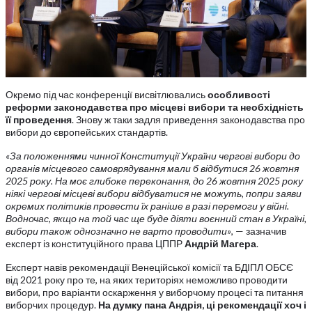
Окремо під час конференції висвітлювались
особливості
реформи законодавства про місцеві вибори та необхідність
її проведення
. Знову ж таки задля приведення законодавства про
вибори до європейських стандартів.
«За положеннями чинної Конституції України чергові вибори до
органів місцевого самоврядування мали б відбутися 26 жовтня
2025 року. На моє глибоке переконання, до 26 жовтня 2025 року
ніякі чергові місцеві вибори відбуватися не можуть, попри заяви
окремих політиків провести їх раніше в разі перемоги у війні.
Водночас, якщо на той час ще буде діяти воєнний стан в Україні,
вибори також однозначно не варто проводити»
, — зазначив
експерт із конституційного права ЦППР
Андрій Магера
.
Експерт навів рекомендації Венеційської комісії та БДІПЛ ОБСЄ
від 2021 року про те, на яких територіях неможливо проводити
вибори, про варіанти оскарження у виборчому процесі та питання
виборчих процедур.
На думку пана Андрія, ці рекомендації хоч і