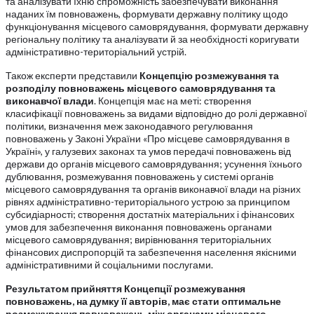
та аналізувати їхню спроможність забезпечувати виконання
наданих їм повноважень, формувати державну політику щодо
функціонування місцевого самоврядування, формувати державну
регіональну політику та аналізувати й за необхідності коригувати
адміністративно-територіальний устрій.
Також експерти представили
Концепцію розмежування та
розподілу повноважень місцевого самоврядування та
виконавчої влади
. Концепція має на меті: створення
класифікації повноважень за видами відповідно до ролі державної
політики, визначення меж законодавчого регулювання
повноважень у Законі України «Про місцеве самоврядування в
Україні», у галузевих законах та умов передачі повноважень від
держави до органів місцевого самоврядування; усунення їхнього
дублювання, розмежування повноважень у системі органів
місцевого самоврядування та органів виконавчої влади на різних
рівнях адміністративно-територіального устрою за принципом
субсидіарності; створення достатніх матеріальних і фінансових
умов для забезпечення виконання повноважень органами
місцевого самоврядування; вирівнювання територіальних
фінансових диспропорцій та забезпечення населення якісними
адміністративними й соціальними послугами.
Результатом прийняття Концепції розмежування
повноважень, на думку її авторів, має стати оптимальне
розмежування повноважень між органами місцевого