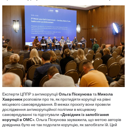
Експерти ЦППР з антикорупції
Ольга Піскунова
та
Микола
Хавронюк
розповіли про те, як протидіяти корупції на рівні
місцевого самоврядування. В межах проєкту вони провели
дослідження антикорупційної політики в місцевому
самоврядуванні та підготували
«Довідник із запобігання
корупції в ОМС»
. Ольга Піскунова зауважила, що метою авторів
довідника було не так подолати корупцію, як запобігати їй. Цей