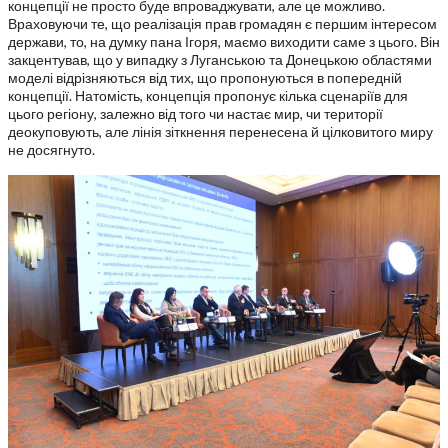
концепції не просто буде впроваджувати, але це можливо.
Враховуючи те, що реалізація прав громадян є першим інтересом
держави, то, на думку пана Ігоря, маємо виходити саме з цього. Він
закцентував, що у випадку з Луганською та Донецькою областями
моделі відрізняються від тих, що пропонуються в попередній
концепції. Натомість, концепція пропонує кілька сценаріїв для
цього регіону, залежно від того чи настає мир, чи території
деокуповують, але лінія зіткнення перенесена й цілковитого миру
не досягнуто.