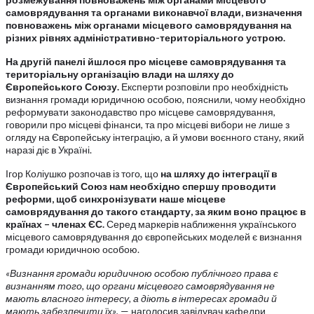
самоврядування та органами виконавчої влади, визначення
повноважень між органами місцевого самоврядування на
різних рівнях адміністративно-територіального устрою.
На другій панелі йшлося про місцеве самоврядування та
територіальну організацію влади на шляху до
Європейського Союзу.
Експерти розповіли про необхідність
визнання громади юридичною особою, пояснили, чому необхідно
реформувати законодавство про місцеве самоврядування,
говорили про місцеві фінанси, та про місцеві вибори не лише з
огляду на Європейську інтеграцію, а й умови воєнного стану, який
наразі діє в Україні.
Ігор Коліушко розпочав із того, що
на шляху до інтеграції в
Європейський Союз нам необхідно спершу проводити
реформи, щоб синхронізувати наше місцеве
самоврядування до такого стандарту, за яким воно працює в
країнах – членах ЄС.
Серед маркерів наближення українського
місцевого самоврядування до європейських моделей є визнання
громади юридичною особою.
«Визнання громади юридичною особою публічного права є
визнанням того, що органи місцевого самоврядування не
мають власного інтересу, а діють в інтересах громади й
мають забезпечити їх»
, — наголосив завідувач кафедри