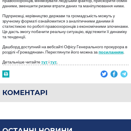
правоохоронців, мінімізувати людський фактор, прискорити обмін
даними, зменшити ризики втрати даних та маніпулювання ними.
Підприємці, керівництво держави та громадськість можуть у
зручному форматі ознайомитися з аналітичними даними й
статистикою по роботі правоохоронців з економічними злочинами.
Це дасть змогу побачити реальну ситуацію, відстежити її динаміку
та тенденції.
Дашборд доступний на вебсайті Офісу Генерального прокурора в
розділі «Громадянам». Переглянути його можна за
посиланням
.
Детальніше читайте
тут
і
тут
.
КОМЕНТАРІ
ОСТАННІ НОВИНИ