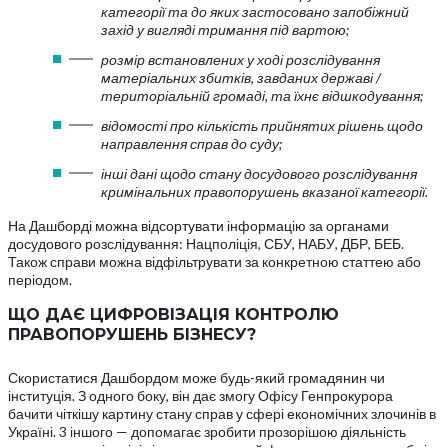
категорії та до яких застосовано запобіжний
захід у вигляді тримання під вартою;
розмір встановлених у ході розслідування
матеріальних збитків, завданих державі /
територіальній громаді, та їхнє відшкодування;
відомості про кількість прийнятих рішень щодо
направлення справ до суду;
інші дані щодо стану досудового розслідування
кримінальних правопорушень вказаної категорії.
На Дашборді можна відсортувати інформацію за органами
досудового розслідування: Нацполіція, СБУ, НАБУ, ДБР, БЕБ.
Також справи можна відфільтрувати за конкретною статтею або
періодом.
ЩО ДАЄ ЦИФРОВІЗАЦІЯ КОНТРОЛЮ
ПРАВОПОРУШЕНЬ БІЗНЕСУ?
Скористатися Дашбордом може будь-який громадянин чи
інституція. З одного боку, він дає змогу Офісу Генпрокурора
бачити чіткішу картину стану справ у сфері економічних злочинів в
Україні. 3 іншого — допомагає зробити прозорішою діяльність