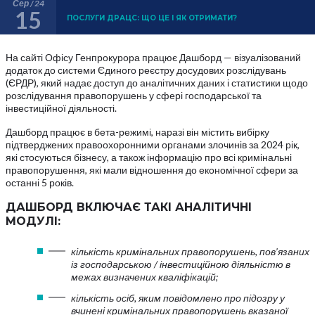
Сер / 24
15
ПОСЛУГИ ДРАЦС: ЩО ЦЕ І ЯК ОТРИМАТИ?
На сайті Офісу Генпрокурора працює Дашборд — візуалізований
додаток до системи Єдиного реєстру досудових розслідувань
(ЄРДР), який надає доступ до аналітичних даних і статистики щодо
розслідування правопорушень у сфері господарської та
інвестиційної діяльності.
Дашборд працює в бета-режимі, наразі він містить вибірку
підтверджених правоохоронними органами злочинів за 2024 рік,
які стосуються бізнесу, а також інформацію про всі кримінальні
правопорушення, які мали відношення до економічної сфери за
останні 5 років.
ДАШБОРД ВКЛЮЧАЄ ТАКІ АНАЛІТИЧНІ
МОДУЛІ:
кількість кримінальних правопорушень, пов’язаних
із господарською / інвестиційною діяльністю в
межах визначених кваліфікацій;
кількість осіб, яким повідомлено про підозру у
вчинені кримінальних правопорушень вказаної