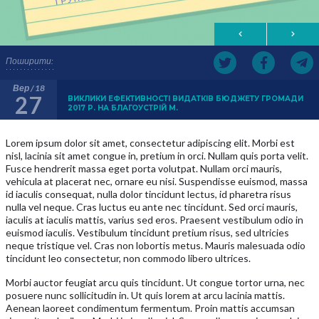
Поширити:
Вер / 18
27
ВИКЛИКИ ЕФЕКТИВНОСТІ ВИДАТКІВ БЮДЖЕТУ ГРОМАДИ
2017 Р. НА БЛАГОУСТРІЙ М.
Lorem ipsum dolor sit amet, consectetur adipiscing elit. Morbi est
nisl, lacinia sit amet congue in, pretium in orci. Nullam quis porta velit.
Fusce hendrerit massa eget porta volutpat. Nullam orci mauris,
vehicula at placerat nec, ornare eu nisi. Suspendisse euismod, massa
id iaculis consequat, nulla dolor tincidunt lectus, id pharetra risus
nulla vel neque. Cras luctus eu ante nec tincidunt. Sed orci mauris,
iaculis at iaculis mattis, varius sed eros. Praesent vestibulum odio in
euismod iaculis. Vestibulum tincidunt pretium risus, sed ultricies
neque tristique vel. Cras non lobortis metus. Mauris malesuada odio
tincidunt leo consectetur, non commodo libero ultrices.
Morbi auctor feugiat arcu quis tincidunt. Ut congue tortor urna, nec
posuere nunc sollicitudin in. Ut quis lorem at arcu lacinia mattis.
Aenean laoreet condimentum fermentum. Proin mattis accumsan