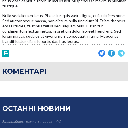
risus vitae dapibus. Morbi in iaculis nisl. Suspendisse maximus pulvinar
tristique.
Nulla sed aliquam lacus. Phasellus quis varius ligula, quis ultrices nunc.
Sed auctor neque massa, non dictum nulla tincidunt id. Etiam rhoncus
eros ultricies, faucibus tellus sed, aliquam felis. Curabitur
condimentum lectus metus, in pretium dolor laoreet hendrerit. Sed
lorem massa, sodales at viverra non, consequat in urna. Maecenas
blandit luctus diam, lobortis dapibus lectus.
КОМЕНТАРІ
ОСТАННІ НОВИНИ
Залишайтесь в курсі
останніх подій