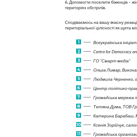
6. Допомогти поселити біженців – жі
територіях обстрілів.
Сподіваємось на вашу вчасну реакцію
територіальної цілісності як щита 
Всеукраїнська ініціа
Centre for Democracy an
ГО “Смарт-медіа”
Ольга Лимар, Викон
Людмила Черненко, очі
Центр політико-пра
Громадська мережа п
Тетяна Дума, ТОВ Гру
Катерина Барабаш, М
Ксенія Зорійчук, салон
Громадська організац