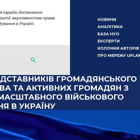
я заради досягнення
атії, верховенства права
НОВИНИ
вання в Україні.
АНАЛІТИКА
БАЗА НУО
ЕКСПЕРТИ
КОЛОНКИ АВТОРІВ
ПРО МЕРЕЖУ UPLA
ЕДСТАВНИКІВ ГРОМАДЯНСЬКОГО
ВА ТА АКТИВНИХ ГРОМАДЯН З
МАСШТАБНОГО ВІЙСЬКОВОГО
Я В УКРАЇНУ