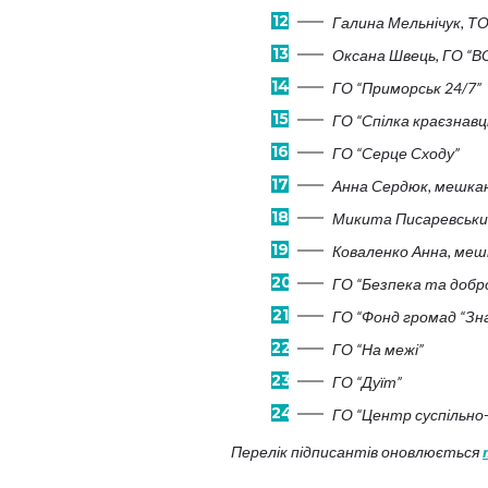
Галина Мельнічук, Т
Оксана Швець, ГО “ВО
ГО “Приморськ 24/7”
ГО “Спілка краєзнавц
ГО “Серце Сходу”
Анна Сердюк, мешкан
Микита Писаревський, 
Коваленко Анна, меш
ГО “Безпека та добр
ГО “Фонд громад “Зна
ГО “На межі”
ГО “Дуїт”
ГО “Центр суспільно
Перелік підписантів оновлюється