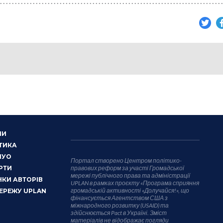
НИ
ТИКА
НУО
Портал створено Центром політико-
РТИ
правових реформ за участі Громадської
мережі публічного права та адміністрації
КИ АВТОРІВ
UPLAN в рамках проєкту «Програма сприяння
громадській активності «Долучайся!», що
ЕРЕЖУ UPLAN
фінансується Агентством США з
міжнародного розвитку (USAID) та
здійснюється Pact в Україні. Зміст
матеріалів не відображає погляди