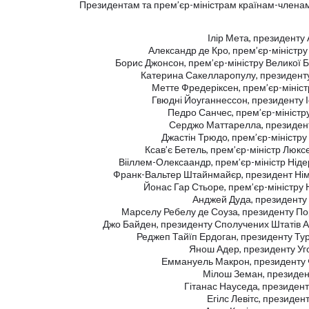
Президентам та прем’єр-міністрам країнам-члена
Ілір Мета, президенту 
Александр де Кро, прем’єр-міністру 
Борис Джонсон, прем’єр-міністру Великої Б
Катерина Сакелларопулу, президенту 
Метте Фредеріксен, прем’єр-мініст
Гвюдні Йоуганнессон, президенту І
Педро Санчес, прем’єр-міністру
Серджо Маттарелла, президенту
Джастін Трюдо, прем’єр-міністру
Ксав’є Бетель, прем’єр-міністр Люкс
Вііллем-Олексаандр, прем’єр-міністр Ніде
Франк-Вальтер Штайнмайєр, президент Ні
Йонас Гар Стьоре, прем’єр-міністру 
Анджей Дуда, президенту
Марселу Ребелу де Соуза, президенту Пор
Джо Байден, президенту Сполучених Штатів 
Реджеп Тайїп Ердоган, президенту Ту
Янош Адер, президенту У
Еммануель Макрон, президенту 
Мілош Земан, президент
Гітанас Науседа, президент
Егілс Левітс, президент