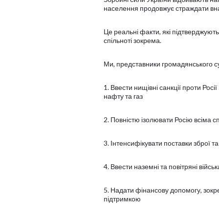
населення продовжує страждати внасл
Це реальні факти, які підтверджують
спільноті зокрема.
Ми, представники громадянського су
1. Ввести нищівні санкції проти Рос
нафту та газ
2. Повністю ізолювати Росію всіма 
3. Інтенсифікувати поставки зброї т
4. Ввести наземні та повітряні війс
5. Надати фінансову допомогу, зок
підтримкою