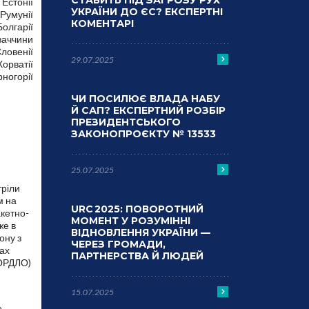
СТАВИТЬ ПІД ЗАГРОЗУ РУХ
 Естонії
УКРАЇНИ ДО ЄС? ЕКСПЕРТНІ
 Румунії
КОМЕНТАРІ
олгарії
ваччини
ловенії
29.07.2025
орватії
ногорії
ЧИ ПОСИЛЮЄ ВЛАДА НАБУ
Й САП? ЕКСПЕРТНИЙ РОЗБІР
ПРЕЗИДЕНТСЬКОГО
ЗАКОНОПРОЄКТУ № 13533
25.07.2025
тріли
м на
URC 2025: ПОВОРОТНИЙ
акетно-
МОМЕНТ У РОЗУМІННІ
же в
ВІДНОВЛЕННЯ УКРАЇНИ —
ону з
ЧЕРЕЗ ГРОМАДИ,
ках
ПАРТНЕРСТВА Й ЛЮДЕЙ
(ОРДЛО)
15.07.2025
е