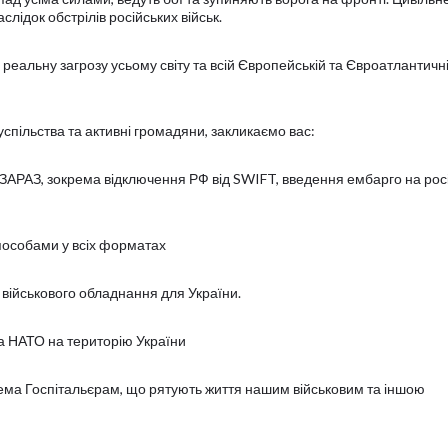
ідок обстрілів російських військ.
 реальну загрозу усьому світу та всій Європейській та Євроатлантичн
спільства та активні громадяни, закликаємо вас:
ії ЗАРАЗ, зокрема відключення РФ від SWIFT, введення ембарго на рос
способами у всіх форматах
а військового обладнання для України.
ька НАТО на територію України
рема Госпітальєрам, що рятують життя нашим військовим та іншою