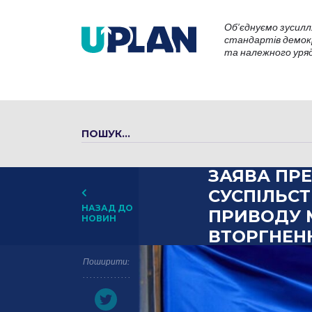
Об’єднуємо зусилл
стандартів демокр
та належного уряду
ЗАЯВА ПР
СУСПІЛЬСТ
НАЗАД ДО
ПРИВОДУ 
НОВИН
ВТОРГНЕНН
Поширити: