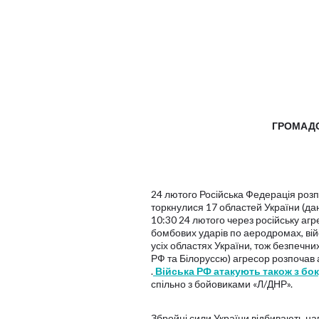
ГРОМАДС
24 лютого Російська Федерація розпо
торкнулися 17 областей України (да
10:30 24 лютого через російську агре
бомбових ударів по аеродромах, війс
усіх областях України, тож безпечни
РФ та Білоруссю) агресор розпочав а
.
Війська РФ атакують також з бо
спільно з бойовиками «Л/ДНР».
Збройні сили України відбивають нап