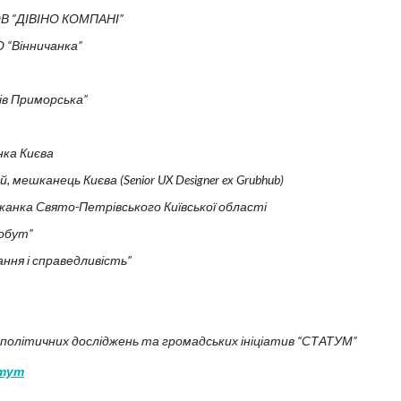
ОВ “ДІВІНО КОМПАНІ”
 “Вінничанка”
ів Приморська”
ка Києва
мешканець Києва (Senior UX Designer ex Grubhub)
канка Свято-Петрівського Київської області
обут”
ння і справедливість”
-політичних досліджень та громадських ініціатив “СТАТУМ”
тут