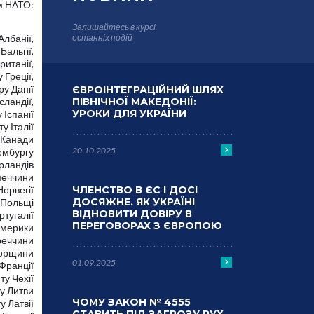
м НАТО:
Залишайтесь в курсі
Албанії,
останніх подій
Бальгії,
ританії,
Греції,
ру Данії
ЄВРОІНТЕГРАЦІЙНИЙ ШЛЯХ
сландії,
ПІВНІЧНОЇ МАКЕДОНІЇ:
УРОКИ ДЛЯ УКРАЇНИ
 Іспанії
 Італії
 Канади
20.10.2025
ембургу
рландів
меччини
Норвегії
ЧЛЕНСТВО В ЄС І ДОСІ
ДОСЯЖНЕ. ЯК УКРАЇНІ
 Польщі
ВІДНОВИТИ ДОВІРУ В
тугалії
ПЕРЕГОВОРАХ З ЄВРОПОЮ
Америки
реччини
горщини
01.09.2025
Франції
у Чехії
у Литви
ЧОМУ ЗАКОН № 4555
у Латвії