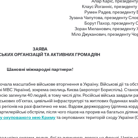
Алар Каріс, президенту
Клаус Йоганніс, президенту
Румен Радев, президенту Б
Зузана Чапутова, президенту Сло
Борут Пахор, президенту С
Зоран Миланович, президенту Х
Міло Джуканович, президенту Чор
ЗАЯВА
ЬКИХ ОРГАНІЗАЦІЙ ТА АКТИВНИХ ГРОМАДЯН
Шановні міжнародні партнери!
чала масштабне військове вторгнення в Україну. Військові дії та обс
ні МВС України), зокрема околиць Києва (аеропорт Бориспіль). Стано
сію загинули 40 людей, в тому числі діти. Російські війська завдали р
ькових об’єктах, цивільній інфраструктурі та житлових будинках май
х регіонів на разі фактично не має. Вздовж держкордону (ділянка корд
ртилерійські обстріли, після чого пішов на прорив на багатьох ділян
ку окупованого нею Криму
та окупованих територій сходу України 
ад усіма силами, ведуть бої та зупиняють ворога на фронті. Цивільн