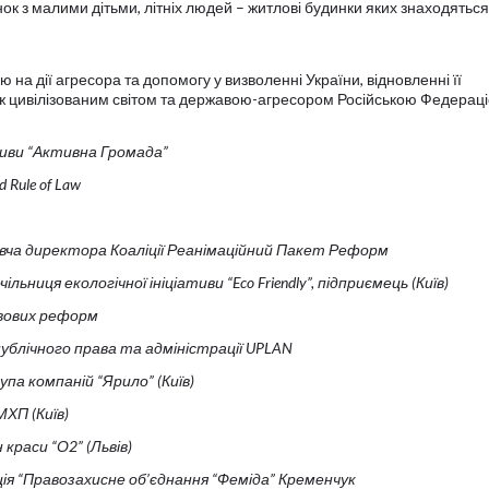
нок з малими дітьми, літніх людей – житлові будинки яких знаходяться
 на дії агресора та допомогу у визволенні України, відновленні її
між цивілізованим світом та державою-агресором Російською Федераці
тиви “Активна Громада”
d Rule of Law
авча директора
Коаліції Реанімаційний Пакет Реформ
льниця екологічної ініціативи “Eco Friendly”, підприємець (Київ)
вових реформ
ублічного права та адміністрації UPLAN
па компаній “Ярило” (Київ)
ХП (Київ)
 краси “О2” (Львів)
ія “Правозахисне об’єднання “Феміда” Кременчук