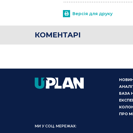
Версія для друку
КОМЕНТАРІ
НОВИ
АНАЛІ
БАЗА 
ЕКСПЕ
КОЛОН
ПРО М
МИ У СОЦ. МЕРЕЖАХ: