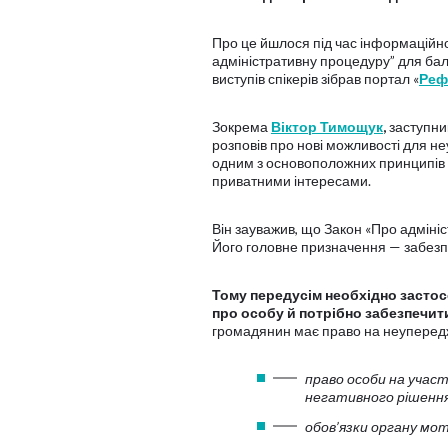
Про це йшлося під час інформаційної
адміністративну процедуру” для бала
виступів спікерів зібрав портал «
Реф
Зокрема
Віктор Тимощук
,
заступни
розповів про нові можливості для неу
одним з основоположних принципів 
приватними інтересами.
Він зауважив, що Закон «Про адміні
Його головне призначення — забезпе
Тому передусім необхідно застос
про особу й потрібно забезпечит
громадянин має право на неупередж
право особи на участ
негативного рішення
обов’язки органу мо