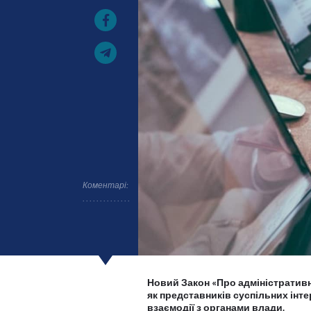
Коментарі:
Новий Закон «Про адміністратив
як представників суспільних інте
взаємодії з органами влади.