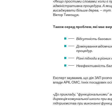
«
Якщо простими словами: коли є 
адміністративна процедура. А якщо
висаджувати більше дерев, — тут 
Віктор Тимощук.
Також серед проблем, які має ви
Відсутність базових п
Домінування відомчих
процедур.
Різні підходи в різни
Неефективність бага
Експерт зауважив, що дія ЗАП розпов
влади АРК, ОМС, їхніх посадових осіб
«До прикладу, “функціональними” 
дирекція комунальної школи при ви
підприємства при виконанні функцій