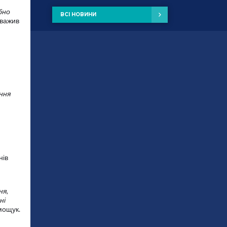
бно
ВСІ НОВИНИ
уважив
ння
нів
ня,
ні
имощук.