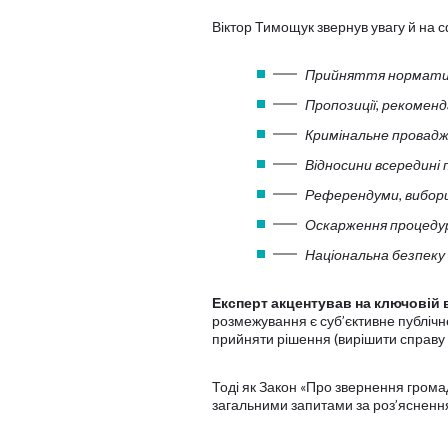
Віктор Тимощук звернув увагу й на с
Прийняття норматив
Пропозиції, рекоменда
Кримінальне провадж
Відносини всередині 
Референдуми, вибори
Оскарження процедур 
Національна безпеку
Експерт акцентував на ключовій 
розмежування є суб’єктивне публічн
прийняти рішення (вирішити справу ц
Тоді як Закон «Про звернення гром
загальними запитами за роз’яснен