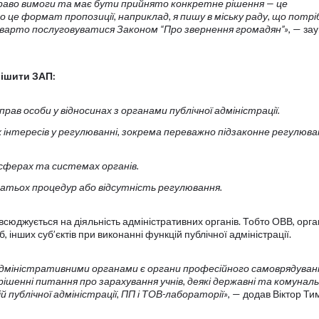
право вимоги та має бути прийнято конкретне рішення
— це
 це формат пропозиції, наприклад, я пишу в міську раду, що потрі
варто послуговуватися Законом “Про звернення громадян”»
, — за
рішити ЗАП:
рав особи у відносинах з органами публічної адміністрації.
 інтересів у регулюванні, зокрема переважно підзаконне регулюва
х сферах та системах органів.
тьох процедур або відсутність регулювання.
сюджується на діяльність адміністративних органів. Тобто ОВВ, орга
, інших суб’єктів при виконанні функцій публічної адміністрації.
адміністративними органами є органи професійного самоврядуван
рішенні питання про зарахування учнів, деякі державні та комуналь
 публічної адміністрації, ПП і ТОВ-лабораторії»
, — додав Віктор Т