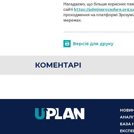
Нагадаємо, що більше корисних пам
сайті
https://adminprocedure.org.u
проходження на платформі Зрозумі
мережах.
Версія для друку
КОМЕНТАРІ
НОВИ
АНАЛІ
БАЗА 
ЕКСПЕ