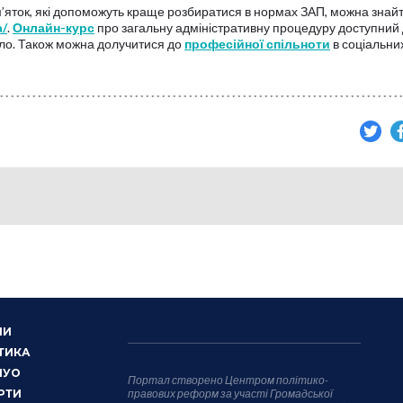
’яток, які допоможуть краще розбиратися в нормах ЗАП, можна знай
a/
.
Онлайн-курс
про загальну адміністративну процедуру доступний
ло. Також можна долучитися до
професійної спільноти
в соціальни
НИ
ТИКА
НУО
Портал створено Центром політико-
РТИ
правових реформ за участі Громадської