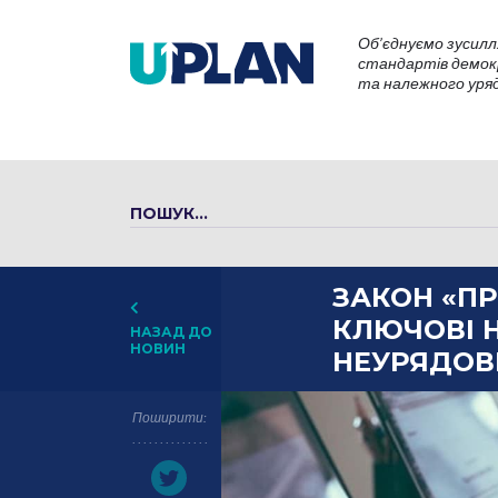
Об’єднуємо зусилл
стандартів демокр
та належного уряду
ЗАКОН «ПР
КЛЮЧОВІ 
НАЗАД ДО
НОВИН
НЕУРЯДОВ
Поширити: