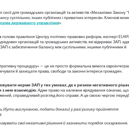
 сесії для громадських організацій та активістів «Механізми Закону 
нсу суспільних, інших публічних і приватних інтересів». Ключові мом
орма державного управління
».
к голови правління Центру політико-правових реформ, експерт EU4P
рядових організацій та громадських активістів, які відкриває ЗАП, ад
ЗАП є забезпечення балансу між суспільними, іншими публічними й
стративну процедуру» — це не просто формальна вимога євроінтеграц
чувати й захищати права, свободи та законні інтереси громадян.
овувати норми ЗАП у тих умовах, де є ризики негативного ріше
и з нею взаємодію.
Адже право на належне врядування означає, що
ений, справедливий розгляд його справи. А це своєю чергою перед
ь (бути вислуханою, подати докази) у разі ризику прийняття
;
тивувати свої негативні рішення й зазначити порядок оскарження.