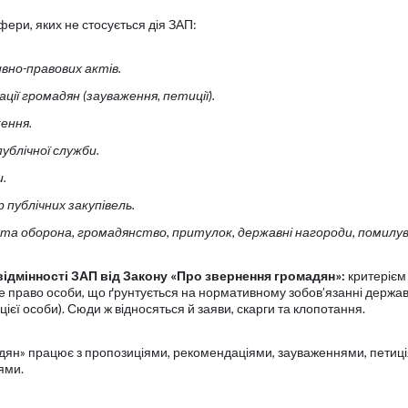
фери, яких не стосується дія ЗАП:
но-правових актів.
ції громадян (зауваження, петиції).
ення.
публічної служби.
.
публічних закупівель.
 та оборона, громадянство, притулок, державні нагороди, помилув
відмінності ЗАП від Закону «Про звернення громадян»:
критерієм
е право особи, що ґрунтується на нормативному зобов’язанні держа
ієї особи). Сюди ж відносяться й заяви, скарги та клопотання.
адян» працює з пропозиціями, рекомендаціями, зауваженнями, петиц
нями.