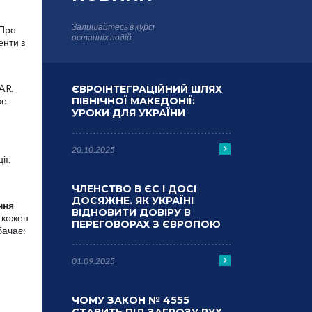
Залишайтесь в курсі
“Про
останніх подій
енти з
AR,
ЄВРОІНТЕГРАЦІЙНИЙ ШЛЯХ
же
ПІВНІЧНОЇ МАКЕДОНІЇ:
УРОКИ ДЛЯ УКРАЇНИ
20.10.2025
ії.
ЧЛЕНСТВО В ЄС І ДОСІ
ДОСЯЖНЕ. ЯК УКРАЇНІ
ння
ВІДНОВИТИ ДОВІРУ В
 кожен
ПЕРЕГОВОРАХ З ЄВРОПОЮ
бачає:
01.09.2025
ЧОМУ ЗАКОН № 4555