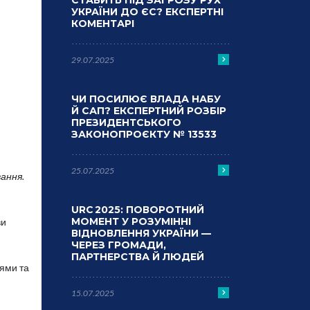
СТАВИТЬ ПІД ЗАГРОЗУ РУХ
УКРАЇНИ ДО ЄС? ЕКСПЕРТНІ
КОМЕНТАРІ
29.07.2025
ЧИ ПОСИЛЮЄ ВЛАДА НАБУ
Й САП? ЕКСПЕРТНИЙ РОЗБІР
ПРЕЗИДЕНТСЬКОГО
ЗАКОНОПРОЄКТУ № 13533
25.07.2025
ання.
URC 2025: ПОВОРОТНИЙ
МОМЕНТ У РОЗУМІННІ
ви
ВІДНОВЛЕННЯ УКРАЇНИ —
ЧЕРЕЗ ГРОМАДИ,
ПАРТНЕРСТВА Й ЛЮДЕЙ
іями та
15.07.2025