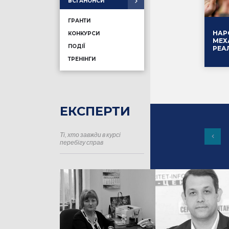
ВСІ АНОНСИ
ГРАНТИ
НАР
КОНКУРСИ
МЕХ
ПОДІЇ
РЕА
ТРЕНІНГИ
ЕКСПЕРТИ
Ті, хто завжди в курсі
16.01
перебігу справ