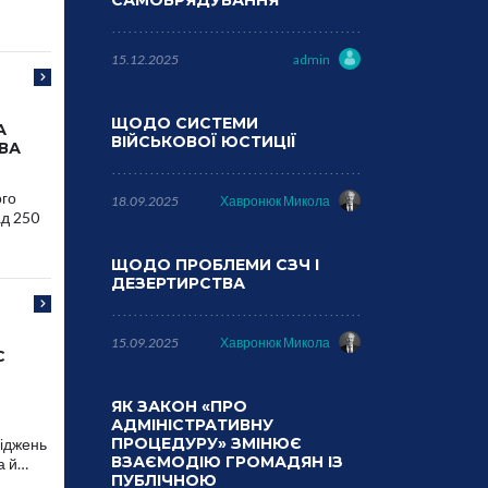
САМОВРЯДУВАННЯ
15.12.2025
admin
ЩОДО СИСТЕМИ
А
ВІЙСЬКОВОЇ ЮСТИЦІЇ
ВА
ого
18.09.2025
Хавронюк Микола
ад 250
ЩОДО ПРОБЛЕМИ СЗЧ І
ДЕЗЕРТИРСТВА
15.09.2025
Хавронюк Микола
С
ЯК ЗАКОН «ПРО
АДМІНІСТРАТИВНУ
ПРОЦЕДУРУ» ЗМІНЮЄ
ліджень
ВЗАЄМОДІЮ ГРОМАДЯН ІЗ
а й…
ПУБЛІЧНОЮ