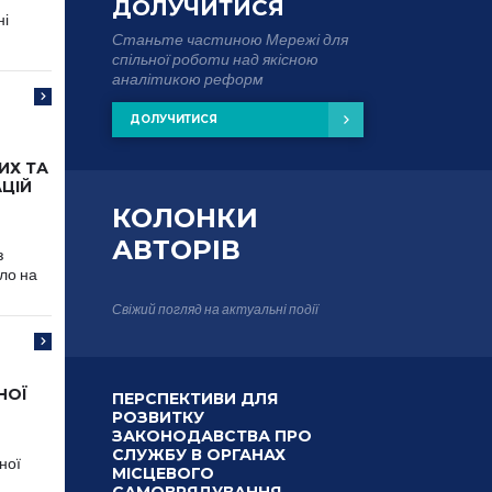
ДОЛУЧИТИСЯ
ні
Станьте частиною Мережі для
спільної роботи над якісною
аналітикою реформ
ДОЛУЧИТИСЯ
ИХ ТА
ЦІЙ
КОЛОНКИ
АВТОРІВ
з
ло на
Свіжий погляд на актуальні події
НОЇ
ПЕРСПЕКТИВИ ДЛЯ
РОЗВИТКУ
ЗАКОНОДАВСТВА ПРО
СЛУЖБУ В ОРГАНАХ
ної
МІСЦЕВОГО