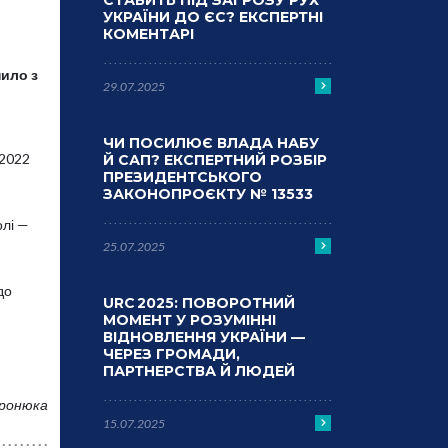
СТАВИТЬ ПІД ЗАГРОЗУ РУХ
УКРАЇНИ ДО ЄС? ЕКСПЕРТНІ
КОМЕНТАРІ
нило з
29.07.2025
ЧИ ПОСИЛЮЄ ВЛАДА НАБУ
 2022
Й САП? ЕКСПЕРТНИЙ РОЗБІР
ПРЕЗИДЕНТСЬКОГО
ЗАКОНОПРОЄКТУ № 13533
олі —
25.07.2025
до
URC 2025: ПОВОРОТНИЙ
МОМЕНТ У РОЗУМІННІ
ВІДНОВЛЕННЯ УКРАЇНИ —
ЧЕРЕЗ ГРОМАДИ,
ПАРТНЕРСТВА Й ЛЮДЕЙ
вронюка
15.07.2025