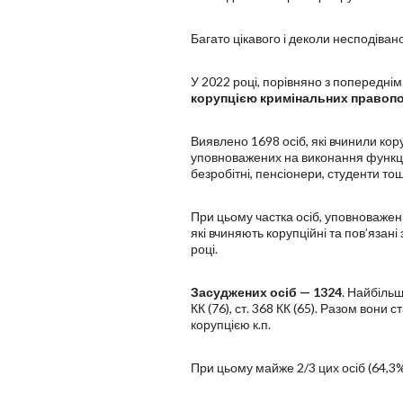
Багато цікавого і деколи несподівано
У 2022 році, порівняно з попередні
корупцією кримінальних правопору
Виявлено 1698 осіб, які вчинили кору
уповноважених на виконання функці
безробітні, пенсіонери, студенти то
При цьому частка осіб, уповноважен
які вчиняють корупційні та пов’язані
році.
Засуджених осіб — 1324
. Найбільше
КК (76), ст. 368 КК (65). Разом вони 
корупцією к.п.
При цьому майже 2/3 цих осіб (64,3%)