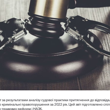
т за результатами аналізу судової практики притягнення до відповіда
єю кримінальні правопорушення за 2022 рік. Цей звіт підготовлено спі
о-правових реформ і НАЗК.