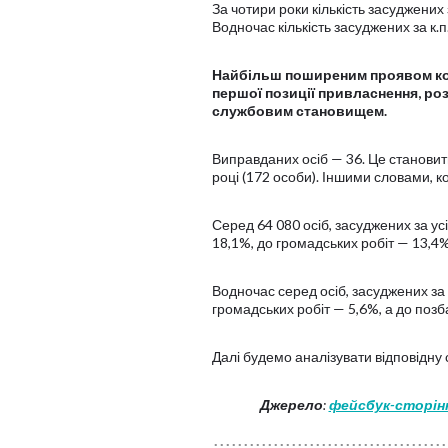
За чотири роки кількість засуджених 
Водночас кількість засуджених за к.п
Найбільш поширеним проявом кору
першої позиції привласнення, р
службовим становищем.
Виправданих осіб — 36. Це становить 2
році (172 особи). Іншими словами, 
Серед 64 080 осіб, засуджених за ус
18,1%, до громадських робіт — 13,4%
Водночас серед осіб, засуджених за 
громадських робіт — 5,6%, а до позб
Далі будемо аналізувати відповідну с
Джерело
:
фейсбук-сторін