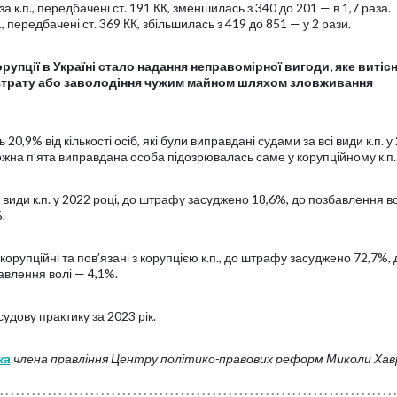
за к.п., передбачені ст. 191 КК, зменшилась з 340 до 201 — в 1,7 раза.
., передбачені ст. 369 КК, збільшилась з 419 до 851 — у 2 рази.
пції в Україні стало надання неправомірної вигоди, яке витіс
озтрату або заволодіння чужим майном шляхом зловживання
0,9% від кількості осіб, які були виправдані судами за всі види к.п. у
кожна п’ята виправдана особа підозрювалась саме у корупційному к.п.
і види к.п. у 2022 році, до штрафу засуджено 18,6%, до позбавлення в
.
корупційні та пов’язані з корупцією к.п., до штрафу засуджено 72,7%, 
авлення волі — 4,1%.
удову практику за 2023 рік.
ка
члена правління Центру політико-правових реформ Миколи Ха