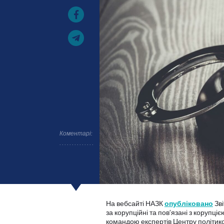
Коментарі:
На вебсайті НАЗК
опубліковано
Зві
за корупційні та пов’язані з корупці
командою експертів Центру політик