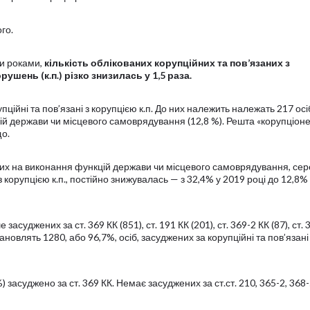
го.
ми роками,
кількість облікованих корупційних та пов’язаних з
шень (к.п.) різко знизилась у 1,5 раза.
пційні та пов’язані з корупцією к.п. До них належить належать 217 осі
й держави чи місцевого самоврядування (12,8 %). Решта «корупціоне
що.
их на виконання функцій держави чи місцевого самоврядування, сере
 з корупцією к.п., постійно знижувалась — з 32,4% у 2019 році до 12,8%
 засуджених за ст. 369 КК (851), ст. 191 КК (201), ст. 369-2 КК (87), ст. 
становлять 1280, або 96,7%, осіб, засуджених за корупційні та пов’язані
 засуджено за ст. 369 КК. Немає засуджених за ст.ст. 210, 365-2, 368-