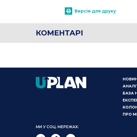
Версія для друку
КОМЕНТАРІ
НОВИ
АНАЛІ
БАЗА 
ЕКСПЕ
КОЛОН
ПРО М
МИ У СОЦ. МЕРЕЖАХ: