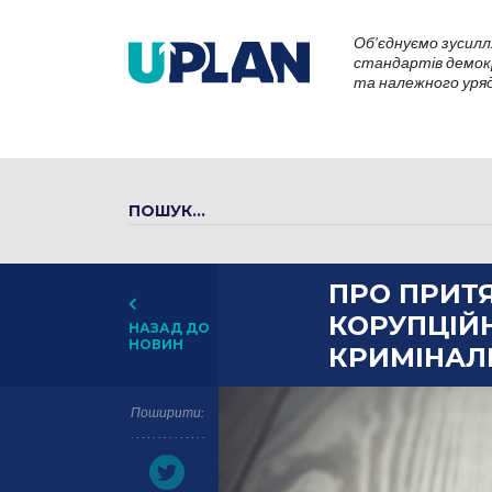
Об’єднуємо зусилл
стандартів демокр
та належного уряду
ПРО ПРИТЯ
КОРУПЦІЙН
НАЗАД ДО
НОВИН
КРИМІНАЛЬ
Поширити: