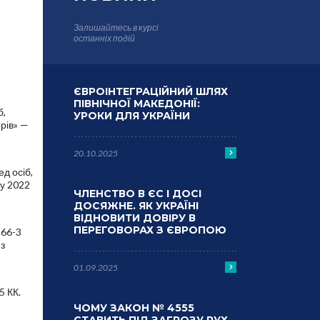
Залишайтесь в курсі
останніх подій
ЄВРОІНТЕГРАЦІЙНИЙ ШЛЯХ
ПІВНІЧНОЇ МАКЕДОНІЇ:
б,
УРОКИ ДЛЯ УКРАЇНИ
рів» —
20.10.2025
д осіб,
 у 2022
ЧЛЕНСТВО В ЄС І ДОСІ
ДОСЯЖНЕ. ЯК УКРАЇНІ
ВІДНОВИТИ ДОВІРУ В
ПЕРЕГОВОРАХ З ЄВРОПОЮ
366-3
 з
01.09.2025
5 КК.
ЧОМУ ЗАКОН № 4555