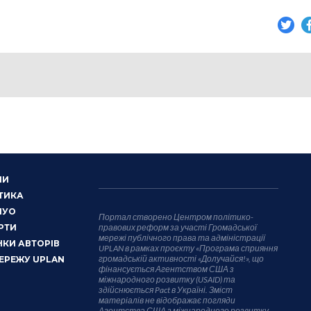
НИ
ТИКА
НУО
Портал створено Центром політико-
РТИ
правових реформ за участі Громадської
мережі публічного права та адміністрації
КИ АВТОРІВ
UPLAN в рамках проєкту «Програма сприяння
громадській активності «Долучайся!», що
ЕРЕЖУ UPLAN
фінансується Агентством США з
міжнародного розвитку (USAID) та
здійснюється Pact в Україні. Зміст
матеріалів не відображає погляди
Агентства США з міжнародного розвитку