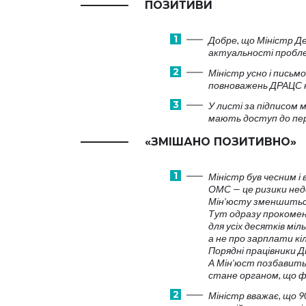
ПОЗИТИВИ
Добре, що Міністр Д
актуальності пробл
Міністр усно і пись
повноважень ДРАЦС 
У листі за підписом
мають доступ до пер
«ЗМІШАНО ПОЗИТИВНО»
Міністр був чесним і
ОМС — це ризики нед
Мін’юсту зменшиться,
Тут одразу прокомен
для усіх десятків міл
а не про зарплати кі
Порядні працівники 
А Мін’юст позбавить
стане органом, що ф
Міністр вважає, що 9