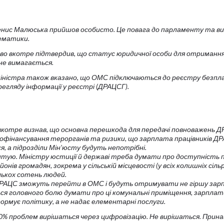
енис Малюська прийшов особисто. Це повага до парламенту та в
ематики.
мово вкотре підтвердив, що статус юридичної особи для отриманн
не вимагається.
 міністра також вказано, що ОМС підключаються до реєстру безпл
егляду інформації у реєстрі (ДРАЦСГ).
 вкотре визнав, що основна перешкода для передачі повноважень Д
офінансування терорганів та ризики, що зарплата працівників Д
 а підрозділи Мін’юсту будуть непотрібні.
тую. Міністру юстиції й державі треба думати про доступність 
ьйонів громадян, зокрема у сільській місцевості (у всіх колишніх сіль
лькох сотень людей.
ДРАЦС зможуть перейти в ОМС і будуть отримувати не гіршу зар
ся головного болю думати про ці комунальні приміщення, зарплат
ормує політику, а не надає елементарні послуги.
0% проблем вирішаться через цифровізацію. Не вирішаться. Прина