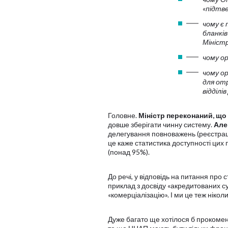
«підтв
чому є 
бланків
Мініст
чому о
чому о
для отр
відділі
Головне.
Міністр переконаний, що
довше зберігати чинну систему.
Але
делегування повноважень (реєстраці
це каже статистика доступності цих 
(понад 95%).
До речі, у відповідь на питання про
приклад з досвіду «акредитованих су
«комерціалізацію». І ми це теж нікол
Дуже багато ще хотілося б прокомент