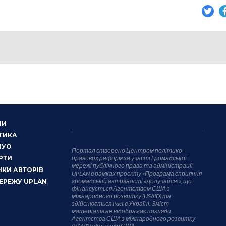
НИ
ТИКА
НУО
Портал створено Центром політико-
РТИ
правових реформ за участі Громадської
мережі публічного права та адміністрації
КИ АВТОРІВ
UPLAN в рамках проєкту «Програма сприяння
громадській активності «Долучайся!», що
ЕРЕЖУ UPLAN
фінансується Агентством США з
міжнародного розвитку (USAID) та
здійснюється Pact в Україні. Зміст
матеріалів не відображає погляди
Агентства США з міжнародного розвитку