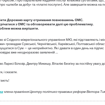
-офісом; і про паралельне надання послуг кількома суб’єктами, що, д
і про «шлюби за добу» та «платні послуги»). Але завершити можна на п
обити Дорожню карту отримання повноважень ОМС.
трічатися з ОМС та обговорювати далі цю проблематику.
роблем можна вирішити.
о зі Східного міжрегіонального управління МЮ, які підставляють і мін
ки» громадам Сумської, Чернігівської, Харківської, Полтавської обла
щатися із Сум — це неприйнятно. Як і давати в один день на підпис
ідповідає вже неодноразово заявленій …
Ларисі Білозір, Дмитру Микишу, Віталію Безгіну за постійну увагу д
, і сказати.
гають!
ка
члена правління Центру політико-правових реформ Віктора Т