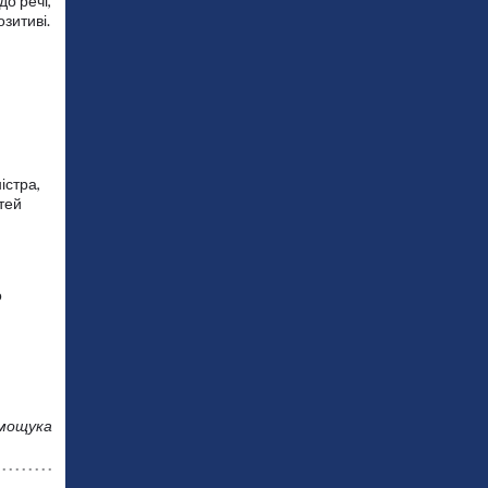
о речі,
озитиві.
істра,
стей
о
имощука