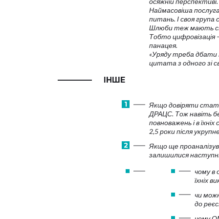
осяжній перспективі.
Наймасовіша послуга
питань. І своя група
Шлюби теж мають св
Тобто цифровізація —
панацея.
«Уряду треба дбати н
цитата з одного зі с
ІНШЕ
Якщо довіряти стат
ДРАЦС. Тож навіть бе
повноважень і в їхні
2,5 роки після укруп
Якщо ще проаналізува
залишилися наступні
чому в
їхніх в
чи мож
до реєс
чому О