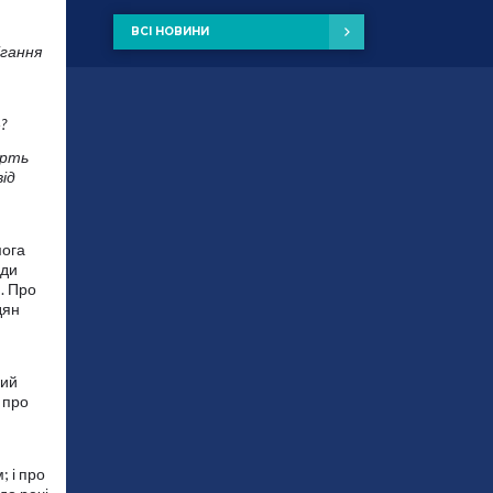
ВСІ НОВИНИ
ігання
?
ерть
ід
мога
ади
. Про
дян
ний
 про
; і про