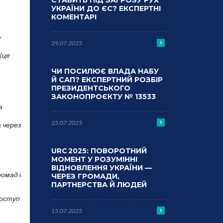
СТАВИТЬ ПІД ЗАГРОЗУ РУХ
УКРАЇНИ ДО ЄС? ЕКСПЕРТНІ
КОМЕНТАРІ
е
29.07.2025
(це
ЧИ ПОСИЛЮЄ ВЛАДА НАБУ
Й САП? ЕКСПЕРТНИЙ РОЗБІР
ПРЕЗИДЕНТСЬКОГО
ЗАКОНОПРОЄКТУ № 13533
я
25.07.2025
а через
URC 2025: ПОВОРОТНИЙ
МОМЕНТ У РОЗУМІННІ
ВІДНОВЛЕННЯ УКРАЇНИ —
омад і
ЧЕРЕЗ ГРОМАДИ,
ПАРТНЕРСТВА Й ЛЮДЕЙ
доступ
15.07.2025