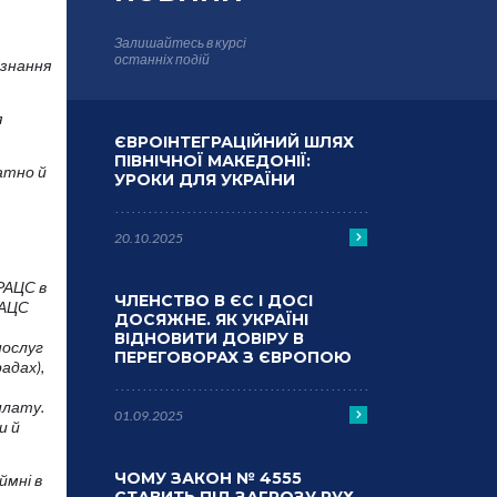
Залишайтесь в курсі
останніх подій
изнання
я
ЄВРОІНТЕГРАЦІЙНИЙ ШЛЯХ
ПІВНІЧНОЇ МАКЕДОНІЇ:
атно й
УРОКИ ДЛЯ УКРАЇНИ
20.10.2025
РАЦС в
ЧЛЕНСТВО В ЄС І ДОСІ
РАЦС
ДОСЯЖНЕ. ЯК УКРАЇНІ
ВІДНОВИТИ ДОВІРУ В
послуг
ПЕРЕГОВОРАХ З ЄВРОПОЮ
радах),
плату.
01.09.2025
и й
ЧОМУ ЗАКОН № 4555
ймні в