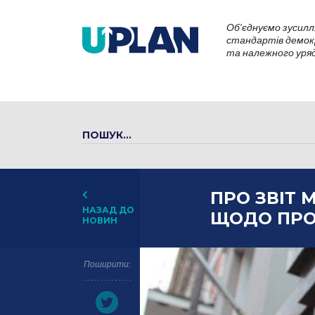
Об’єднуємо зусилл
стандартів демокр
та належного уряду
ПРО ЗВІТ М
НАЗАД ДО
ЩОДО ПРО
НОВИН
Поширити: