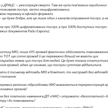
 у ДРАЦС — реєстрація смерті. Там же купа пов’язаних юридичних
 споживачів послуг, часто нецифровізованих.
ою перевагу в офлайн-форматі.
 це дуже добре, але це лише один з каналів отримання послуг, а н
е про 100% цифровізованих послуг, а про 100% доступних послуг» 
віжих документів Ради Європи).
истиці МЮ, лише 695 громад фактично здійснюють повноваженн
з ТОТ ще сотні громад (і це переважно більші) не мають цих
х сільрадах немає цих послуг для людей. Це дуже погана статистик
нення громад, адже це означає, що послуги суттєво віддалилися.
ти й письмову відповідь МЮ в Комітет, то насправді без відповіді
 питання:
 окремих регіонах підрозділами МЮ вимагається перереєстрація гр
иконавчих органів?
на без платного навчання в ДП «НАІС» отримати «безоплатний» 
тру і до повноважень?
МС не мають повноцінних повноважень, а їхні акти ДРАЦС