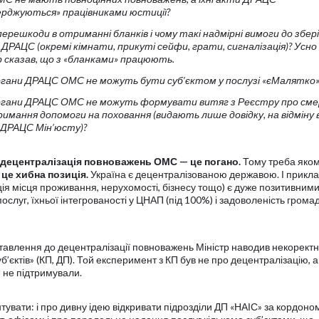
ерджуються» працівниками юстиції?
перешкоди в отриманні бланків і чому такі надмірні вимоги до збер
 ДРАЦС (окремі кімнати, прикуті сейфи, грати, сигналізація)? Усно
р сказав, що з «бланками» працюють.
ргани ДРАЦС ОМС не можуть бути суб’єктом у послузі «єМалятко»
ргани ДРАЦС ОМС не можуть формувати витяг з Реєстру про см
имання допомоги на поховання (видають лише довідку, на відміну в
в ДРАЦС Мін’юсту)?
 децентралізація повноважень ОМС — це погано.
Тому треба яко
 це хибна позиція.
Україна є децентралізованою державою. І прикл
я місця проживання, нерухомості, бізнесу тощо) є дуже позитивними
послуг, їхньої інтегрованості у ЦНАП (під 100%) і задоволеність грома
 ставлення до децентралізації повноважень Міністр наводив некорект
б’єктів» (КП, ДП). Той експеримент з КП був не про децентралізацію, а
и не підтримували.
увати: і про дивну ідею відкривати підрозділи ДП «НАІС» за кордоном