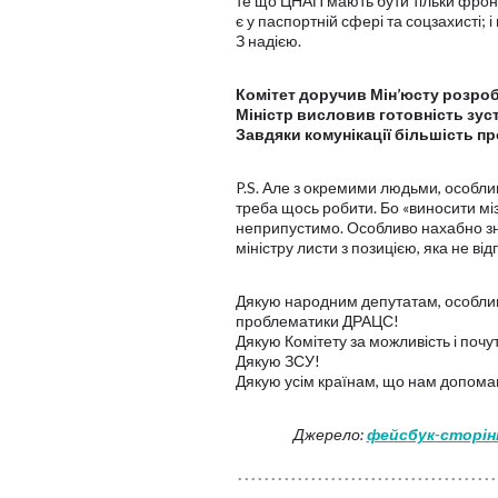
те що ЦНАП мають бути тільки фронт
є у паспортній сфері та соцзахисті; 
З надією.
Комітет доручив Мін’юсту розр
Міністр висловив готовність зус
Завдяки комунікації більшість п
P.S. Але з окремими людьми, особлив
треба щось робити. Бо «виносити міз
неприпустимо. Особливо нахабно зну
міністру листи з позицією, яка не в
Дякую народним депутатам, особливо 
проблематики ДРАЦС!
Дякую Комітету за можливість і почути
Дякую ЗСУ!
Дякую усім країнам, що нам допома
Джерело:
фейсбук-сторін