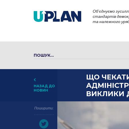
Об’єднуємо зусилл
стандартів демокр
та належного уряду
ЩО ЧЕКАТИ
АДМІНІСТР
НАЗАД ДО
НОВИН
ВИКЛИКИ 
Поширити: