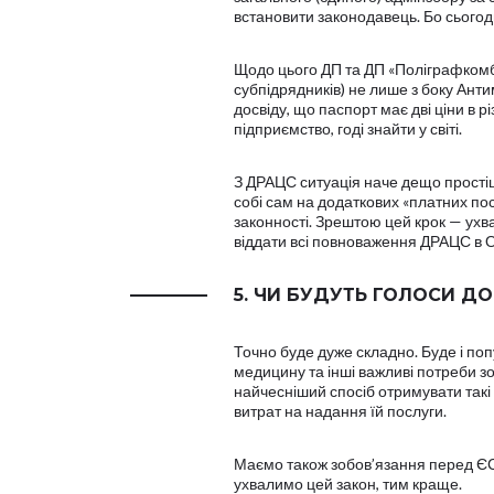
встановити законодавець. Бо сьогодн
Щодо цього ДП та ДП «Поліграфкомбін
субпідрядників) не лише з боку Ант
досвіду, що паспорт має дві ціни в р
підприємство, годі знайти у світі.
З ДРАЦС ситуація наче дещо простіш
собі сам на додаткових «платних пос
законності. Зрештою цей крок — ух
віддати всі повноваження ДРАЦС в 
5. ЧИ БУДУТЬ ГОЛОСИ ДО
Точно буде дуже складно. Буде і попу
медицину та інші важливі потреби зо
найчесніший спосіб отримувати такі
витрат на надання їй послуги.
Маємо також зобов’язання перед ЄС.
ухвалимо цей закон, тим краще.