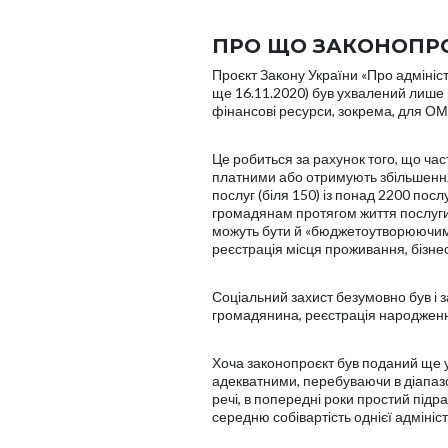
ПРО ЩО ЗАКОНОПРО
Проєкт Закону України «Про адмініс
ще 16.11.2020) був ухвалений лише 5
фінансові ресурси, зокрема, для ОМ
Це робиться за рахунок того, що ча
платними або отримують збільшення 
послуг (біля 150) із понад 2200 пос
громадянам протягом життя послуги,
можуть бути й «бюджетоутворюючими»
реєстрація місця проживання, бізнесу,
Соціальний захист безумовно був і 
громадянина, реєстрація народжен
Хоча законопроєкт був поданий ще у 
адекватними, перебуваючи в діапазон
речі, в попередні роки простий підр
середню собівартість однієї адмініст