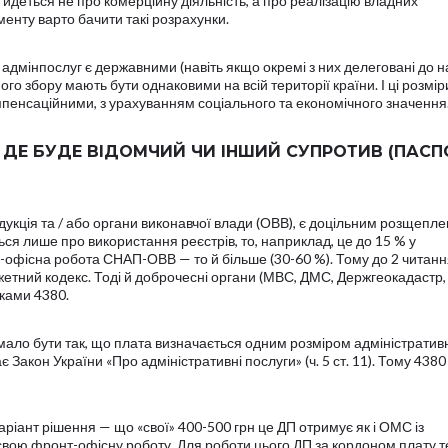
 йдеться не про комерційну діяльність, а про реалізацію владних
менту варто бачити такі розрахунки.
 адмінпослуг є державними (навіть якщо окремі з них делеговані до 
ого збору мають бути однаковими на всій території країни. І ці розмір
пенсаційними, з урахуванням соціального та економічного значення
, ДЕ БУДЕ ВІДОМЧИЙ ЧИ ІНШИЙ СУПРОТИВ (ПАСП
дукція та / або органи виконавчої влади (ОВВ), є доцільним розщепл
ся лише про використання реєстрів, то, наприклад, це до 15 % у
-офісна робота СНАП-ОВВ — то й більше (30-60 %). Тому до 2 читанн
джетний кодекс. Тоді й доброчесні органи (МВС, ДМС, Держгеокадастр,
ками 4380.
і мало бути так, що плата визначається одним розміром адміністратив
 Закон України «Про адміністративні послуги» (ч. 5 ст. 11). Тому 4380
ріант рішення — що «свої» 400-500 грн це ДП отримує як і ОМС із
 свою фронт-офісну роботу. Для роботи цього ДП за кордоном плату 