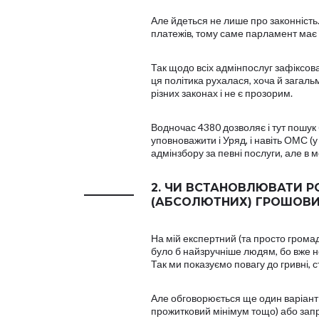
Але йдеться не лише про законність.
платежів, тому саме парламент має ї
Так щодо всіх адмінпослуг зафіксовано
ця політика рухалася, хоча й загаль
різних законах і не є прозорим.
Водночас 4380 дозволяє і тут пошук 
уповноважити і Уряд, і навіть ОМС (
адмінзбору за певні послуги, але в
2. ЧИ ВСТАНОВЛЮВАТИ Р
(АБСОЛЮТНИХ) ГРОШОВ
На мій експертний (та просто громадя
було б найзручніше людям, бо вже не
Так ми показуємо повагу до гривні, с
Але обговорюється ще один варіант 
прожитковий мінімум тощо) або запр