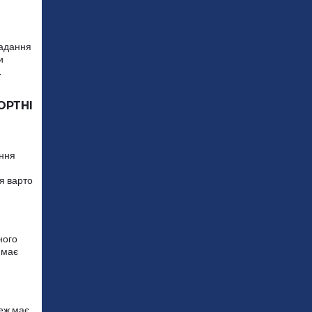
надання
и
.
ОРТНІ
ення
я варто
ного
 має
теж має