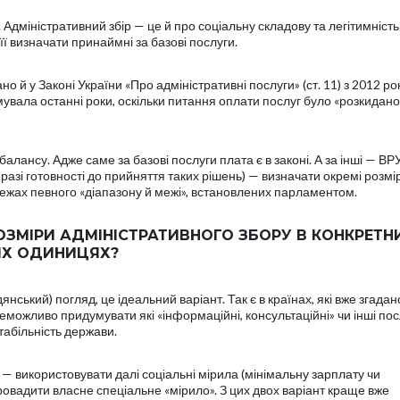
 Адміністративний збір — це й про соціальну складову та легітимність
ї визначати принаймні за базові послуги.
 й у Законі України «Про адміністративні послуги» (ст. 11) з 2012 року
мувала останні роки, оскільки питання оплати послуг було «розкидано
балансу. Адже саме за базові послуги плата є в законі. А за інші — В
у разі готовності до прийняття таких рішень) — визначати окремі розмі
 межах певного «діапазону й межі», встановлених парламентом.
ОЗМІРИ АДМІНІСТРАТИВНОГО ЗБОРУ В КОНКРЕТН
ИХ ОДИНИЦЯХ?
нський) погляд, це ідеальний варіант. Так є в країнах, які вже згадан
можливо придумувати які «інформаційні, консультаційні» чи інші пос
табільність держави.
— використовувати далі соціальні мірила (мінімальну зарплату чи
овадити власне спеціальне «мірило». З цих двох варіант краще вже