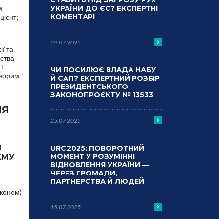
СТАВИТЬ ПІД ЗАГРОЗУ РУХ
м
УКРАЇНИ ДО ЄС? ЕКСПЕРТНІ
КОМЕНТАРІ
цієнт;
29.07.2025
ії та
мства
ДП
ЧИ ПОСИЛЮЄ ВЛАДА НАБУ
озорим
Й САП? ЕКСПЕРТНИЙ РОЗБІР
ПРЕЗИДЕНТСЬКОГО
ЗАКОНОПРОЄКТУ № 13533
НЯ
25.07.2025
В
URC 2025: ПОВОРОТНИЙ
МОМЕНТ У РОЗУМІННІ
КМУ
ВІДНОВЛЕННЯ УКРАЇНИ —
ЧЕРЕЗ ГРОМАДИ,
ПАРТНЕРСТВА Й ЛЮДЕЙ
аконом),
15.07.2025