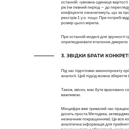
останній: «умовна одиниця вартості а
рік (чи певний період — до перегляду)
коефіцієнти означатимуть, що за прост
реєстрів 1 у.о. тощо. При потребі в
розмір цього мірила.
При останній моделі для зручності 
оприлюднювати еталонне джерело з 
3. ЗВІДКИ БРАТИ КОНКРЕ
Під час підготовки законопроєкту ор
аналогії. Цей підхід можна зберегти й
Також, звісно, має бути враховано с
важливою.
Мінцифри вже тривалий час працює 
досить проста Методика, затверджена
незначним покращенням). Це все кор
аналітична інформація для прийнятт