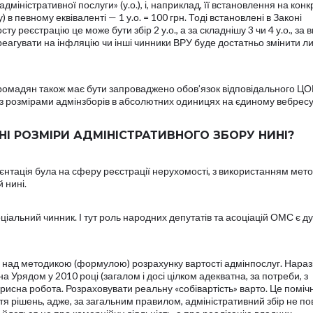
дміністративної послуги» (у.о.), і, наприклад, її встановлення на кон
 в певному еквіваленті — 1 у.о. = 100 грн. Тоді встановлені в Законі
у реєстрацію це може бути збір 2 у.о., а за складнішу 3 чи 4 у.о., за в
ідреагувати на інфляцію чи інші чинники ВРУ буде достатньо змінити 
громадян також має бути запроваджено обов’язок відповідального Ц
розмірами адмінзборів в абсолютних одиницях на єдиному вебресу
ТНІ РОЗМІРИ АДМІНІСТРАТИВНОГО ЗБОРУ НИНІ?
ієнтація була на сферу реєстрації нерухомості, з використанням мет
 нині.
оціальний чинник. І тут роль народних депутатів та асоціацій ОМС є д
над методикою (формулою) розрахунку вартості адмінпослуг. Наразі
 Урядом у 2010 році (загалом і досі цілком адекватна, за потреби, з
исна робота. Розраховувати реальну «собівартість» варто. Це поміч
я рішень, адже, за загальним правилом, адміністративний збір не п