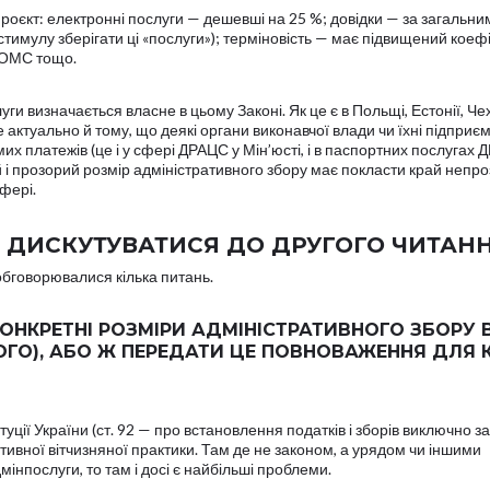
нопроєкт: електронні послуги — дешевші на 25 %; довідки — за загальни
тимулу зберігати ці «послуги»); терміновість — має підвищений коефі
в ОМС тощо.
уги визначається власне в цьому Законі. Як це є в Польщі, Естонії, Чех
е актуально й тому, що деякі органи виконавчої влади чи їхні підприє
х платежів (це і у сфері ДРАЦС у Мін’юсті, і в паспортних послугах 
й і прозорий розмір адміністративного збору має покласти край непр
фері.
 ДИСКУТУВАТИСЯ ДО ДРУГОГО ЧИТАН
я обговорювалися кілька питань.
КОНКРЕТНІ РОЗМІРИ АДМІНІСТРАТИВНОГО ЗБОРУ 
ОГО), АБО Ж ПЕРЕДАТИ ЦЕ ПОВНОВАЖЕННЯ ДЛЯ 
уції України (ст. 92 — про встановлення податків і зборів виключно з
тивної вітчизняної практики. Там де не законом, а урядом чи іншими
мінпослуги, то там і досі є найбільші проблеми.