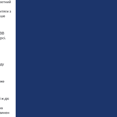
кретний
итяги з
лише
ОВВ
рсі.
оду
уже
 ж діє
на
овинен