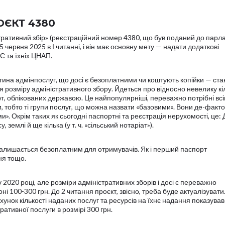
ЄКТ 4380
тративний збір» (реєстраційний номер 4380, що був поданий до парл
 червня 2025 в І читанні, і він має основну мету — надати додаткові
С та їхніх ЦНАП.
стина адмінпослуг, що досі є безоплатними чи коштують копійки — ст
розміру адміністративного збору. Йдеться про відносно невелику кіл
луг, облікованих державою. Це найпопулярніші, переважно потрібні вс
 тобто ті групи послуг, що можна назвати «базовими». Вони де-факто
. Окрім таких як сьогодні паспортні та реєстрація нерухомості, це:
 землі й ще кілька (у т. ч. «сільський нотаріат»).
залишається безоплатним для отримувачів. Як і перший паспорт
ня тощо.
2020 році, але розміри адміністративних зборів і досі є переважно
і 100-300 грн. До 2 читання проєкт, звісно, треба буде актуалізувати
ахунок кількості наданих послуг та ресурсів на їхнє надання показував
ративної послуги в розмірі 300 грн.