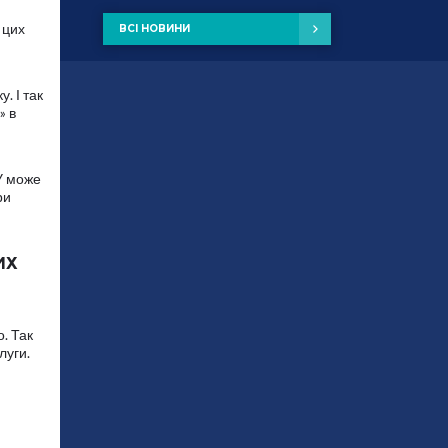
 цих
ВСІ НОВИНИ
. І так
» в
РУ може
ри
ИХ
о. Так
луги.