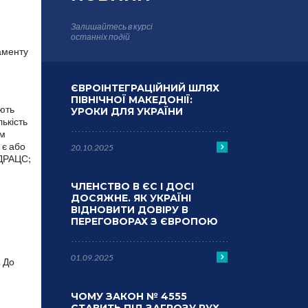
Залишайтесь в курсі
останніх подій
аменту
ЄВРОІНТЕГРАЦІЙНИЙ ШЛЯХ
ПІВНІЧНОЇ МАКЕДОНІЇ:
ають
УРОКИ ДЛЯ УКРАЇНИ
ькість
ім
 є або
20.10.2025
 ДРАЦС;
ЧЛЕНСТВО В ЄС І ДОСІ
ДОСЯЖНЕ. ЯК УКРАЇНІ
ВІДНОВИТИ ДОВІРУ В
ПЕРЕГОВОРАХ З ЄВРОПОЮ
01.09.2025
. До
ЧОМУ ЗАКОН № 4555