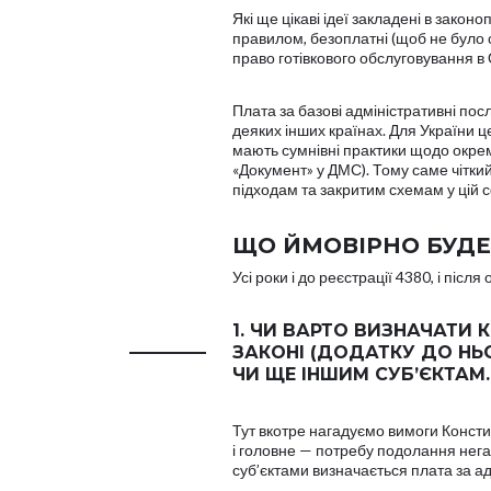
Які ще цікаві ідеї закладені в зако
правилом, безоплатні (щоб не було с
право готівкового обслуговування 
Плата за базові адміністративні посл
деяких інших країнах. Для України ц
мають сумнівні практики щодо окреми
«Документ» у ДМС). Тому саме чітки
підходам та закритим схемам у цій с
ЩО ЙМОВІРНО БУДЕ
Усі роки і до реєстрації 4380, і післ
1. ЧИ ВАРТО ВИЗНАЧАТИ 
ЗАКОНІ (ДОДАТКУ ДО НЬ
ЧИ ЩЕ ІНШИМ СУБ’ЄКТАМ.
Тут вкотре нагадуємо вимоги Констит
і головне — потребу подолання нега
суб’єктами визначається плата за ад