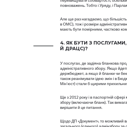
перевищувати собівартості, оскільки
повноважень. Тобто і Уряду, і Парла
Але ще раз нагадаємо, що більшість
в ОМС), тож і розміри адміністративн
мають бути помірними, частково ком
4. ЯК БУТИ З ПОСЛУГАМИ
Й ДРАЦС)?
У послугах, де задіяна бланкова про
адміністративного збору. Якщо йдеть
держбюджет, а якщо й бланки чи бек
також реанімувати ідею змін і в Бю
Мін’юст) стали б щирими прихильни
Ще з 2012 року і в паспортній сфер
збору (включаючи бланк). Так вимагає
вирішити й це питання.
Щодо ДП «Документ», то можливий ва
загального (єдиного) адмінзбору за