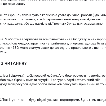
і це «сіра зона».
ат Україна», також була б корисною увага до їхньої роботи (і до їхні
имонопольного комітету, але й парламентський контроль. Адже такого
ізних надавачів, або що вартість цієї послуги Уряду диктує державне
а. Мін’юст має отримувати все фінансування з бюджету, а не «зароб
лугах». Існуюча досі практика неприйнятна для органу, що має бути 
валення 4380, може стимулювати до ще одного правильного рішення
ОМС.
 2 ЧИТАННЯ?
лізм, і відомчий та бізнесовий лобізм. Але брак ресурсів на армію, осв
бов’язує Україну шукати внутрішні ресурси. Адміністративний збір — 
 додаткові ресурси, адже особа може компенсувати принаймні части
 Тож і тут питання буде підсвічуватися партнерами. Відтак чим шви