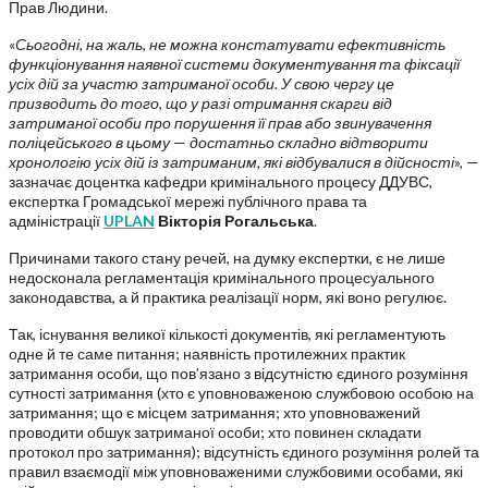
Прав Людини.
«
Сьогодні, на жаль, не можна констатувати ефективність
функціонування наявної системи документування та фіксації
усіх дій за участю затриманої особи. У свою чергу це
призводить до того, що у разі отримання скарги від
затриманої особи про порушення її прав або звинувачення
поліцейського в цьому
—
достатньо складно відтворити
хронологію усіх дій із затриманим, які відбувалися в дійсності
», —
зазначає доцентка кафедри кримінального процесу ДДУВС,
експертка Громадської мережі публічного права та
адміністрації
UPLAN
Вікторія Рогальська
.
Причинами такого стану речей, на думку експертки, є не лише
недосконала регламентація кримінального процесуального
законодавства, а й практика реалізації норм, які воно регулює.
Так, існування великої кількості документів, які регламентують
одне й те саме питання; наявність протилежних практик
затримання особи, що пов’язано з відсутністю єдиного розуміння
сутності затримання (хто є уповноваженою службовою особою на
затримання; що є місцем затримання; хто уповноважений
проводити обшук затриманої особи; хто повинен складати
протокол про затримання); відсутність єдиного розуміння ролей та
правил взаємодії між уповноваженими службовими особами, які