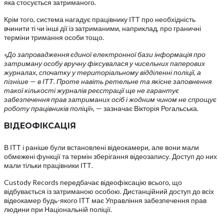
яка стосується затриманого.
Крім того, система нагадує працівнику ІТТ про необхідність
вчинити ті чи інші дії із затриманими, наприклад, про граничні
терміни тримання особи тощо.
«
До запровадження єдиної електронної бази інформація про
затриману особу вручну фіксувалася у чисельних паперових
журналах, спочатку у територіальному відділенні поліції, а
пізніше
—
в ІТТ. Проте навіть ретельне та якісне заповнення
такої кількості журналів реєстрації ще не гарантує
забезпечення прав затриманих осіб і жодним чином не спрощує
роботу працівників поліції
», — зазначає Вікторія Рогальська.
ВІДЕОФІКСАЦІЯ
В ІТТ і раніше були встановлені відеокамери, але вони мали
обмежені функції та термін зберігання відеозапису. Доступ до них
мали тільки працівники ІТТ.
Custody Records передбачає відеофіксацію всього, що
відбувається із затриманою особою. Дистанційний доступ до всіх
відеокамер будь-якого ІТТ має Управління забезпечення прав
людини при Національній поліції.