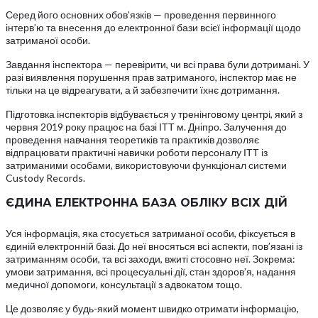
Серед його основних обов’язків — проведення первинного
інтерв’ю та внесення до електронної бази всієї інформації щодо
затриманої особи.
Завдання інспектора — перевірити, чи всі права були дотримані. У
разі виявлення порушення прав затриманого, інспектор має не
тільки на це відреагувати, а й забезпечити їхнє дотримання.
Підготовка інспекторів відбувається у тренінговому центрі, який з
червня 2019 року працює на базі ІТТ м. Дніпро. Залучення до
проведення навчання теоретиків та практиків дозволяє
відпрацювати практичні навички роботи персоналу ІТТ із
затриманими особами, використовуючи функціонал системи
Custody Records.
ЄДИНА ЕЛЕКТРОННА БАЗА ОБЛІКУ ВСІХ ДІЙ
Уся інформація, яка стосується затриманої особи, фіксується в
єдиній електронній базі. До неї вносяться всі аспекти, пов’язані із
затриманням особи, та всі заходи, вжиті стосовно неї. Зокрема:
умови затримання, всі процесуальні дії, стан здоров’я, надання
медичної допомоги, консультації з адвокатом тощо.
Це дозволяє у будь-який момент швидко отримати інформацію,