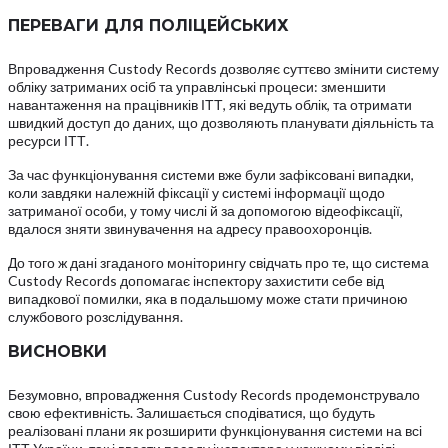
ПЕРЕВАГИ ДЛЯ ПОЛІЦЕЙСЬКИХ
Впровадження Custody Records дозволяє суттєво змінити систему
обліку затриманих осіб та управлінські процеси: зменшити
навантаження на працівників ІТТ, які ведуть облік, та отримати
швидкий доступ до даних, що дозволяють планувати діяльність та
ресурси ІТТ.
За час функціонування системи вже були зафіксовані випадки,
коли завдяки належній фіксації у системі інформації щодо
затриманої особи, у тому числі й за допомогою відеофіксації,
вдалося зняти звинувачення на адресу правоохоронців.
До того ж дані згаданого моніторингу свідчать про те, що система
Custody Records допомагає інспектору захистити себе від
випадкової помилки, яка в подальшому може стати причиною
службового розслідування.
ВИСНОВКИ
Безумовно, впровадження Custody Records продемонструвало
свою ефективність. Залишається сподіватися, що будуть
реалізовані плани як розширити функціонування системи на всі