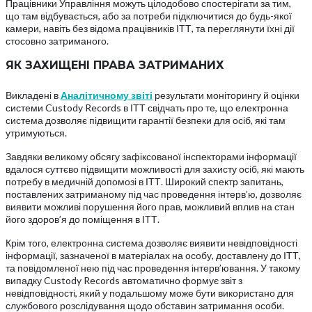
Працівники Управління можуть цілодобово спостерігати за тим,
що там відбувається, або за потреби підключитися до будь-якої
камери, навіть без відома працівників ІТТ, та переглянути їхні дії
стосовно затриманого.
ЯК ЗАХИЩЕНІ ПРАВА ЗАТРИМАНИХ
Викладені в
Аналітичному звіті
результати моніторингу й оцінки
системи Custody Records в ІТТ свідчать про те, що електронна
система дозволяє підвищити гарантії безпеки для осіб, які там
утримуються.
Завдяки великому обсягу зафіксованої інспекторами інформації
вдалося суттєво підвищити можливості для захисту осіб, які мають
потребу в медичній допомозі в ІТТ. Широкий спектр запитань,
поставлених затриманому під час проведення інтерв’ю, дозволяє
виявити можливі порушення його прав, можливий вплив на стан
його здоров’я до поміщення в ІТТ.
Крім того, електронна система дозволяє виявити невідповідності
інформації, зазначеної в матеріалах на особу, доставлену до ІТТ,
та повідомленої нею під час проведення інтерв’ювання. У такому
випадку Custody Records автоматично формує звіт з
невідповідності, який у подальшому може бути використано для
службового розслідування щодо обставин затримання особи.