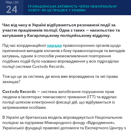
Чер / 20
24
ГРОМАДЯНСЬКА АКТИВНІСТЬ ЧЕРЕЗ НЕФОРМАЛЬНУ
ОСВІТУ: ЯК ЦЕ ПРАЦЮЄ У РЕЖИМІ
Час від часу в Україні відбуваються резонансні події за
участю працівників поліції. Одна з таких — насильство та
катування у Кагарлицькому поліцейському відділку.
Під час координаційної
наради
правоохоронних органів щодо
припинення випадків злочинів з боку правоохоронців та випадків
катувань, одним зі способів унеможливлення повторення
подібних подій було названо впровадження у всіх підрозділах
поліції системи Сustody Records.
Тож що це за система, де вона вже впроваджена та чиї права
захищає?
Сustody Records
— система запобігання порушенню прав
людини в ізоляторах тимчасового тримання (ІТТ) та відділах
поліції шляхом електронної фіксації дій, що відбуваються із
затриманими особами.
В Україні ця британська модель впроваджується Національною
поліцією за підтримки Міжнародного фонду «Відродження»,
Української фундації правової допомоги та Експертного Центру з