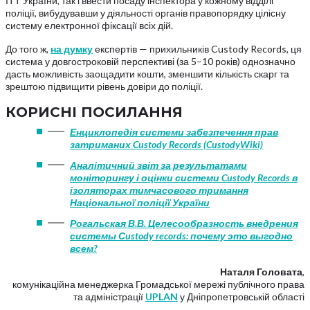
ІТТ України, так і ввести посаду інспектора у кожному відділі
поліції, вибудувавши у діяльності органів правопорядку цілісну
систему електронної фіксації всіх дій.
До того ж,
на думку
експертів — прихильників Custody Records, ця
система у довгостроковій перспективі (за 5–10 років) однозначно
дасть можливість заощадити кошти, зменшити кількість скарг та
зрештою підвищити рівень довіри до поліції.
КОРИСНІ ПОСИЛАННЯ
Енциклопедія системи забезпечення прав
затриманих Custody Records (CustodyWiki)
Аналітичний звіт за результатами
моніторингу і оцінки системи Custody Records в
ізоляторах тимчасового тримання
Національної поліції України
Рогальская В.В. Целесообразность внедрения
системы Сustody records: почему это выгодно
всем?
Наталя Головата
,
комунікаційна менеджерка Громадської мережі публічного права
та адміністрації
UPLAN
у Дніпропетровській області