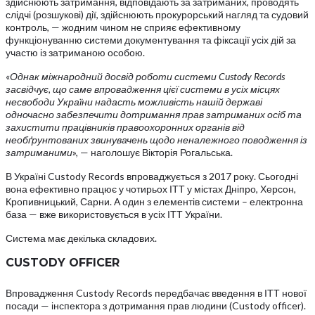
здійснюють затримання, відповідають за затриманих, проводять
слідчі (розшукові) дії, здійснюють прокурорський нагляд та судовий
контроль, — жодним чином не сприяє ефективному
функціонуванню системи документування та фіксації усіх дій за
участю із затриманою особою.
«
Однак міжнародний досвід роботи системи Custody Records
засвідчує, що саме впровадження цієї системи в усіх місцях
несвободи України надасть можливість нашій державі
одночасно забезпечити дотримання прав затриманих осіб та
захистити працівників правоохоронних органів від
необґрунтованих звинувачень щодо неналежного поводження із
затриманими
», — наголошує Вікторія Рогальська.
В Україні Custody Records впроваджується з 2017 року. Сьогодні
вона ефективно працює у чотирьох ІТТ у містах Дніпро, Херсон,
Кропивницький, Сарни. А один з елементів системи – електронна
база — вже використовується в усіх ІТТ України.
Система має декілька складових.
CUSTODY OFFICER
Впровадження Custody Records передбачає введення в ІТТ нової
посади — інспектора з дотримання прав людини (Custody officer).