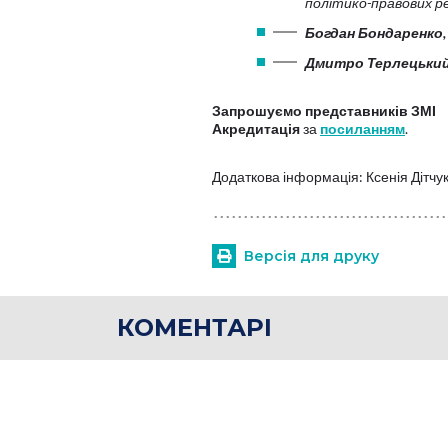
політико-правових р
Богдан Бондаренко,
Дмитро Терлецьки
Запрошуємо представників ЗМІ
Акредитація
за
посиланням
.
Додаткова інформація: Ксенія Дітчу
Версія для друку
КОМЕНТАРІ