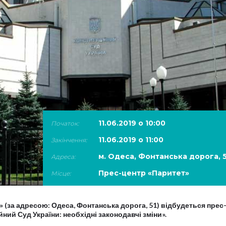
11.06.2019 о 10:00
Початок:
11.06.2019 о 11:00
Закінчення:
м. Одеса, Фонтанська дорога, 5
Адреса:
Прес-центр «Паритет»
Місце:
» (за адресою: Одеса, Фонтанська дорога, 51) відбудеться прес
ний Суд України: необхідні законодавчі зміни».