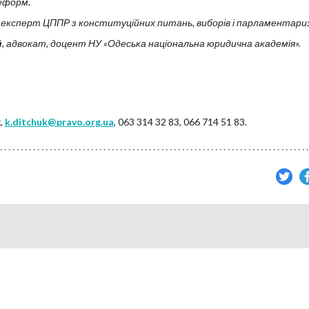
еформ.
експерт ЦППР з конституційних питань, виборів і парламентари
й
, адвокат, доцент НУ «Одеська національна юридична академія».
к,
k.ditchuk@pravo.org.ua
, 063 314 32 83, 066 714 51 83.