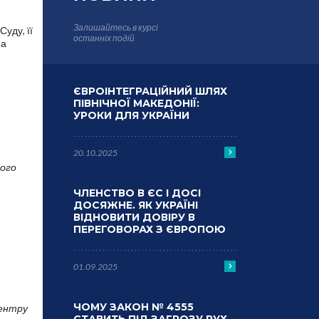
Залишайтесь в курсі
уду, її
останніх подій
на
ЄВРОІНТЕГРАЦІЙНИЙ ШЛЯХ
ПІВНІЧНОЇ МАКЕДОНІЇ:
УРОКИ ДЛЯ УКРАЇНИ
20.10.2025
ного
ЧЛЕНСТВО В ЄС І ДОСІ
ДОСЯЖНЕ. ЯК УКРАЇНІ
ВІДНОВИТИ ДОВІРУ В
ПЕРЕГОВОРАХ З ЄВРОПОЮ
01.09.2025
ЧОМУ ЗАКОН № 4555
Центру