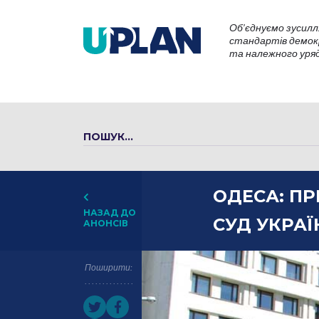
Об’єднуємо зусилл
стандартів демокр
та належного уряду
ОДЕСА: П
НАЗАД ДО
СУД УКРАЇ
АНОНСІВ
Поширити: