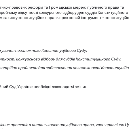
ітико-правових реформ та Громадської мережі публічного права та
роблему відсутності конкурсного відбору для суддів Конституційного С
м захисту конституційних прав через новий інструмент – конституцій
рмування незалежного Конституційного Суду;
утності конкурсного відбору для суддів Конституційного Суду;
ни потрібно прийняти для забезпечення незалежності Конституцій
ний Суд України: необхідні законодавчі зміни»
івник проектів з питань конституційного права, член правління 