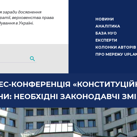
я заради досягнення
атії, верховенства права
НОВИНИ
вання в Україні.
АНАЛІТИКА
БАЗА НУО
ЕКСПЕРТИ
КОЛОНКИ АВТОРІВ
ПРО МЕРЕЖУ UPLA
РЕС-КОНФЕРЕНЦІЯ «КОНСТИТУЦІ
НИ: НЕОБХІДНІ ЗАКОНОДАВЧІ ЗМ