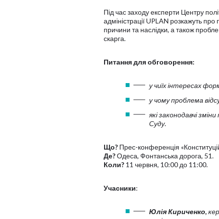
Під час заходу експерти Центру пол
адміністрації UPLAN розкажуть про п
причини та наслідки, а також пробле
скарга.
Питання для обговорення:
у чиїх інтересах фо
у чому проблема відс
які законодавчі змі
Суду.
Що?
Прес-конференція «Конституцій
Де?
Одеса, Фонтанська дорога, 51.
Коли?
11 червня, 10:00 до 11:00.
Учасники
:
Юлія Кириченко,
кер