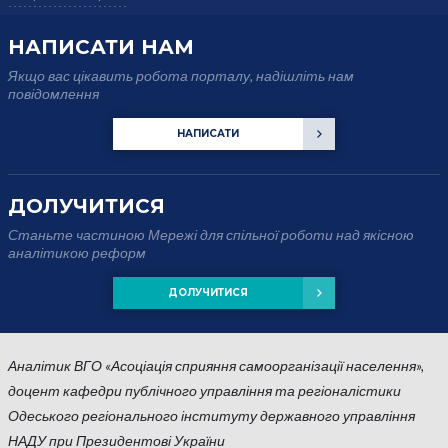
НАПИСАТИ НАМ
Якщо вас цікавить робота порталу, надішліть нам
повідомлення
НАПИСАТИ
ДОЛУЧИТИСЯ
Станьте частиною Мережі для спільної роботи над якісною
аналітикою реформ
ДОЛУЧИТИСЯ
Аналітик ВГО «Асоціація сприяння самоорганізації населення»,
доцент кафедри публічного управління та регіоналістики
Одеського регіонального інституту державного управління
НАДУ при Президентові України