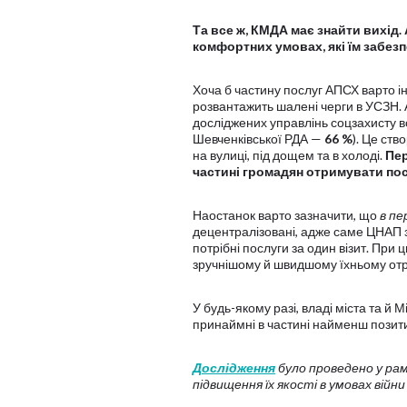
Та все ж, КМДА має знайти вихід.
комфортних умовах, які їм забез
Хоча б частину послуг АПСХ варто і
розвантажить шалені черги в УСЗН. А
досліджених управлінь соцзахисту 
Шевченківської РДА —
66 %
). Це ств
на вулиці, під дощем та в холоді.
Пер
частині громадян отримувати пос
Наостанок варто зазначити, що
в пе
децентралізовані, адже саме ЦНАП з
потрібні послуги за один візит. При
зручнішому й швидшому їхньому от
У будь-якому разі, владі міста та й 
принаймні в частині найменш позити
Дослідження
було проведено у ра
підвищення їх якості в умовах війни 