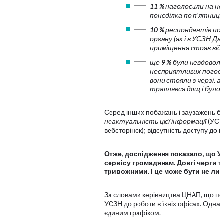
11 %
наголосили на н
понеділка по п’ятницю
10 %
респондентів по
органу (як і в УСЗН Д
приміщення стояв від
ще
9 %
були невдоволе
несприятливих погодн
вони стояли в черзі,
траплявся дощ і бул
Серед інших побажань і зауважень бу
неактуальність цієї інформації
(УСЗ
вебсторінок); відсутність доступу д
Отже, дослідження показало, що У
сервісу громадянам. Довгі черги
тривожними. І це може бути не л
За словами керівництва ЦНАП, що по
УСЗН до роботи в їхніх офісах. Одн
єдиним графіком.