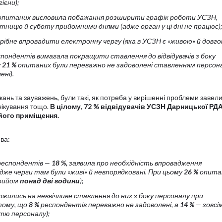
ієни);
 опитаних висловила побажання
розширити графік роботи УСЗН
,
тницю й суботу прийомними днями (адже орган у ці дні не працює);
ібне впровадити електронну чергу (яка в УСЗН є «живою» й довго
еспондентів вимагала
покращити ставлення до відвідувачів з боку
у
21 %
опитаних були переважно не задоволені ставленням персона
ені).
нь та зауважень, були такі, як потреба у вирішенні проблеми завел
очікування тощо.
В цілому, 72 % відвідувачів УСЗН Дарницької РД
його приміщення.
ва:
 респондентів —
18 %,
заявила про необхідність
впровадження
дже черги там були «живі» й невпорядковані. При цьому
26 %
опита
прийом
понад дві години
);
жились на неввічливе
ставлення до них з боку персоналу
при
 тому, що
8 %
респондентів переважно не задоволені, а
14 %
— зовсі
тю персоналу);