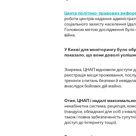
Центр політико-правових рефор
роботи центрів надання адміністрат
соціального захисту населення (далі 
Головною метою дослідження було оці
війна.
У Києві для моніторингу було об
показало, що вони доволі успішн
Зокрема, ЦНАП відновили доступи до
реєстрація місця проживання, послуг
тренінги з питань безпеки й невідк
внаслідок бойових дій майно.
Отже, ЦНАП і надалі
максимально
некабінетна система, рецепція, ком
(пандуси, обладнані для осіб з інвалі
також і повна забезпеченість супутн
доступ до Інтернету тощо).