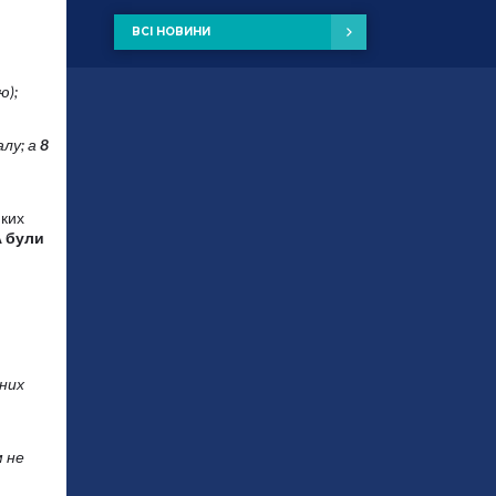
ВСІ НОВИНИ
ю);
лу; а
8
иких
А були
них
м не