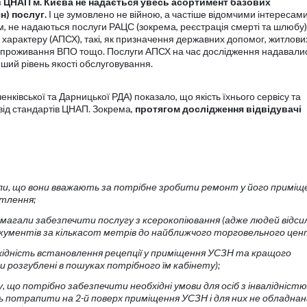
 в ЦНАП м. Києва не надається увесь асортимент базових
н) послуг.
І це зумовлено не війною, а частіше відомчими інтересами
, не надаються послуги РАЦС (зокрема, реєстрація смерті та шлюбу)
о характеру (АПСХ), такі, як призначення державних допомог, житлови
 проживання ВПО тощо. Послуги АПСХ на час дослідження надавали
інший рівень якості обслуговування.
нківської та Дарницької РДА) показало, що якість їхнього сервісу та
від стандартів ЦНАП. Зокрема,
протягом дослідження відвідувачі
и, що вони вважають за потрібне
зробити ремонт у його приміще
ітлення
;
имагали
забезпечити послугу з ксерокопіювання
(адже людей відси
окументів за кількасот метрів до найближчого торговельного цен
ідність встановлення рецепції
у приміщення УСЗН та кращого
 розгублені в пошуках потрібного їм кабінету);
у, що потрібно
забезпечити необхідні умови для осіб з інвалідністю
ь потрапити на 2-й поверх приміщення УСЗН і для них не обладнан