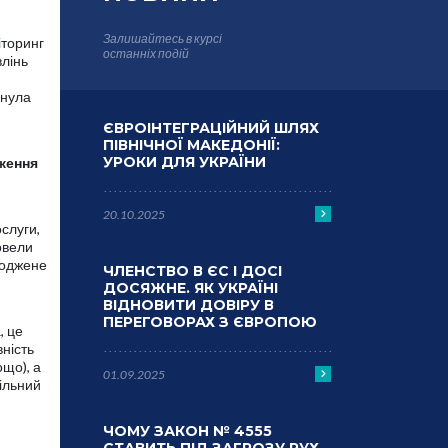
Залишайтесь в курсі
іторинг
останніх подій
влінь
инула
ЄВРОІНТЕГРАЦІЙНИЙ ШЛЯХ
ПІВНІЧНОЇ МАКЕДОНІЇ:
УРОКИ ДЛЯ УКРАЇНИ
ження
20.10.2025
слуги,
ровели
коджене
ЧЛЕНСТВО В ЄС І ДОСІ
ДОСЯЖНЕ. ЯК УКРАЇНІ
ВІДНОВИТИ ДОВІРУ В
ПЕРЕГОВОРАХ З ЄВРОПОЮ
, це
ність
ощо), а
01.09.2025
вільний
ЧОМУ ЗАКОН № 4555