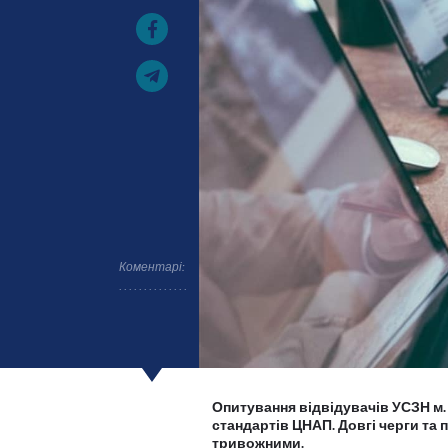
Коментарі:
Опитування відвідувачів УСЗН м. 
стандартів ЦНАП. Довгі черги та
тривожними.