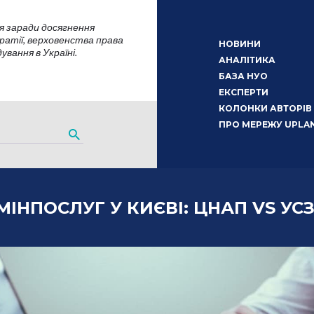
я заради досягнення
атії, верховенства права
НОВИНИ
вання в Україні.
АНАЛІТИКА
БАЗА НУО
ЕКСПЕРТИ
КОЛОНКИ АВТОРІВ
ПРО МЕРЕЖУ UPLA
МІНПОСЛУГ У КИЄВІ: ЦНАП VS УС