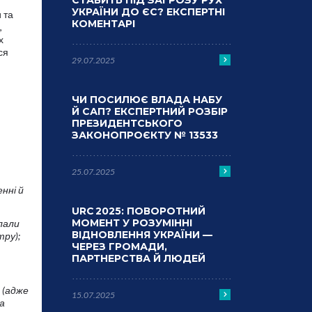
СТАВИТЬ ПІД ЗАГРОЗУ РУХ
УКРАЇНИ ДО ЄС? ЕКСПЕРТНІ
 та
КОМЕНТАРІ
,
х
ся
29.07.2025
ЧИ ПОСИЛЮЄ ВЛАДА НАБУ
Й САП? ЕКСПЕРТНИЙ РОЗБІР
ПРЕЗИДЕНТСЬКОГО
ЗАКОНОПРОЄКТУ № 13533
25.07.2025
нні й
URC 2025: ПОВОРОТНИЙ
МОМЕНТ У РОЗУМІННІ
лали
ВІДНОВЛЕННЯ УКРАЇНИ —
тру);
ЧЕРЕЗ ГРОМАДИ,
ПАРТНЕРСТВА Й ЛЮДЕЙ
(адже
15.07.2025
а