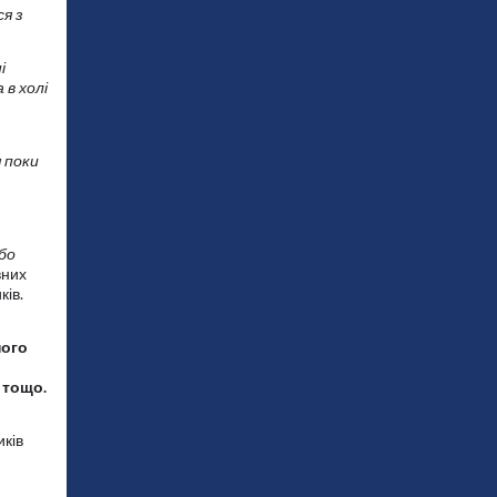
я з
і
 в холі
 поки
бо
вних
ків.
ного
 тощо.
иків