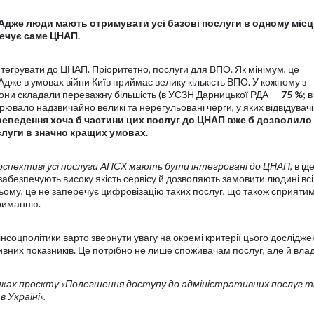
 Адже люди мають отримувати усі базові послуги в одному місці
печує саме ЦНАП.
нтегрувати до ЦНАП. Пріоритетно, послуги для ВПО. Як мінімум, це
дже в умовах війни Київ приймає велику кількість ВПО. У кожному з
вони складали переважну більшість (в УСЗН Дарницької РДА —
75 %
; 
орювало надзвичайно великі та нерегульовані черги, у яких відвідувач
еведення хоча б частини цих послуг до ЦНАП вже б дозволило
луги в значно кращих умовах.
рспективі усі послуги АПСХ мають бути інтегровані до ЦНАП
, в і
абезпечують високу якість сервісу й дозволяють замовити людині всі
 цьому, це не заперечує цифровізацію таких послуг, що також сприяти
риманню.
Мінсоцполітики варто звернути увагу на окремі критерії цього дослідже
вних показників. Це потрібно не лише споживачам послуг, але й влад
мках проєкту «Полегшення доступу до адміністративних послуг т
в Україні».