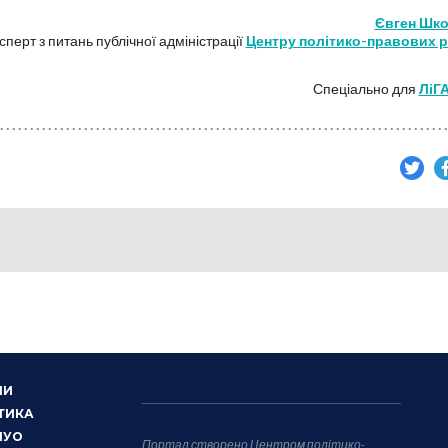
Євген Шк
сперт з питань публічної адміністрації
Центру політико-правових 
Спеціально для
ЛіГ
НИ
ТИКА
НУО
Портал створено Центром політико-