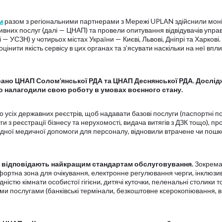
м
разом з регіональними партнерами з Мережі UPLAN здійснили мон
ивних послуг (далі — ЦНАП) та провели опитування відвідувачів упра
— УСЗН) у чотирьох містах України — Києві, Львові, Дніпрі та Харкові.
нити якість сервісу в цих органах та з’ясувати наскільки на неї впл
рано ЦНАП Солом’янської РДА та ЦНАП Деснянської РДА. Дослід
о налагодили свою роботу в умовах воєнного стану.
 усіх державних реєстрів, щоб надавати базові послуги (паспортні по
и з реєстрації бізнесу та нерухомості, видача витягів з ДЗК тощо), п
ладної медичної допомоги для персоналу, відновили втрачене чи пош
 відповідають найкращим стандартам обслуговування.
Зокрема
фортна зона для очікування, електронне регулювання черги, інклюзив
дністю кімнати особистої гігієни, дитячі куточки, пеленальні столики т
іми послугами (банківські термінали, безкоштовне ксерокопіювання, 