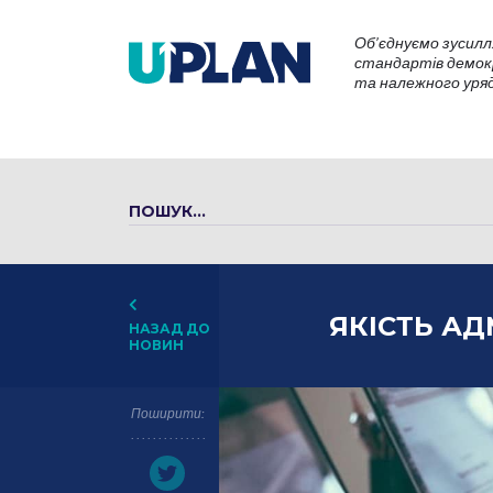
Об’єднуємо зусилл
стандартів демокр
та належного уряду
ЯКІСТЬ АД
НАЗАД ДО
НОВИН
Поширити: