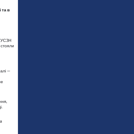
 та в
в УСЗН
і стояли
деалі —
ме
ння,
і.
а