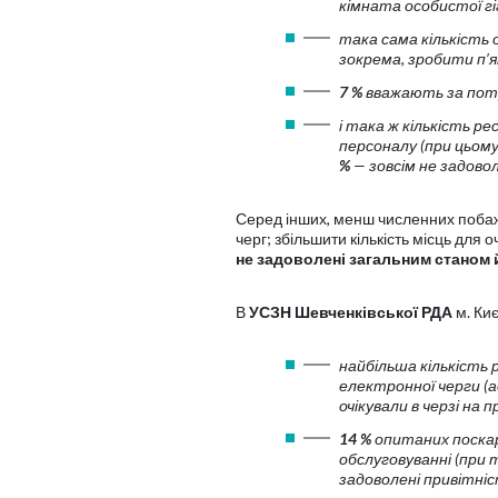
кімната особистої гіг
така сама кількість
зокрема, зробити п’я
7 %
вважають за потр
і така ж кількість р
персоналу
(при цьом
%
— зовсім не задовол
Серед інших, менш численних побажа
черг; збільшити кількість місць для 
не задоволені загальним станом 
В
УСЗН Шевченківської РДА
м. Киє
найбільша кількість
електронної черги
(а
очікували в черзі на 
14 %
опитаних поскар
обслуговуванні (при
задоволені привітніс