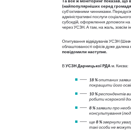
Та все ж моніторинг показав, що
(найпопулярніших серед громадя
суб’єктивними чинниками. Передусім
адміністративні послуги соціальног
субсидій, оформлення допомоги на
через УСЗН. А там, на жаль, зовсім 
Опитування відвідувачів УСЗН (Шевче
облаштованості офісів дуже далека 
повідомили наступне.
В
УСЗН Дарницької РДА
м. Києва:
18 %
опитаних заявил
покращити його осв
10 %
респондентів в
робити ксерокопії д
8 %
заявили про
необх
консультування (люди
ще
8 %
звернули уваг
такі особи не можут