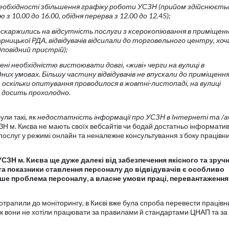
еобхідності
збільшення графіку роботи
УСЗН (прийом здійснюєтьс
 з 10.00 до 16.00, обідня перерва з 12.00 до 12.45);
скаржились на відсутність
послуги з ксерокопіювання
в приміщенн
арницької РДА, відвідувачів відсилали до торговельного центру, хоча
повідний пристрій);
ні необхідністю вистоювати довгі, «живі» черги на вулиці в
их умовах. Більшу частину відвідувачів не впускали до приміщення
 а оскільки опитування проводилося в жовтні-листопаді, на вулиці
о досить прохолодно.
ли такі, як
недостатність інформації про УСЗН в Інтернеті та /а
Н м. Києва не мають своїх вебсайтів чи бодай достатньо інформати
о послуг у режимі онлайн та неналежне консультування з боку працівни
СЗН м. Києва ще дуже далекі від забезпечення якісного та зруч
 та показники ставлення персоналу до відвідувачів є особливо
ише проблема персоналу, а власне умови праці, перевантаження
трапили до моніторингу, в Києві вже була спроба перевести працівн
ак вони не хотіли працювати за правилами й стандартами ЦНАП та за