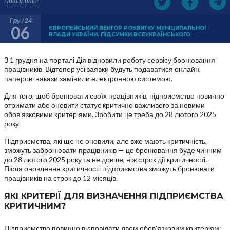
Поширити:
Гру / 24
06
ЄВРОПЕЙСЬКИЙ ВЕКТОР РОЗВИТКУ МУНІЦИПАЛЬНОЇ
ВЛАДИ УКРАЇНИ. ПІДСУМКИ ВСЕУКРАЇНСЬКОГО
З 1 грудня на порталі Дія відновили роботу сервісу бронювання
працівників. Відтепер усі заявки будуть подаватися онлайн,
паперові накази замінили електронною системою.
Для того, щоб бронювати своїх працівників, підприємство повинно
отримати або оновити статус критично важливого за новими
обов’язковими критеріями. Зробити це треба до 28 лютого 2025
року.
Підприємства, які ще не оновили, але вже мають критичність,
зможуть забронювати працівників — це бронювання буде чинним
до 28 лютого 2025 року та не довше, ніж строк дії критичності.
Після оновлення критичності підприємства зможуть бронювати
працівників на строк до 12 місяців.
ЯКІ КРИТЕРІЇ ДЛЯ ВИЗНАЧЕННЯ ПІДПРИЄМСТВА
КРИТИЧНИМ?
Підприємство повинно відповідати двом обов’язковим критеріям: