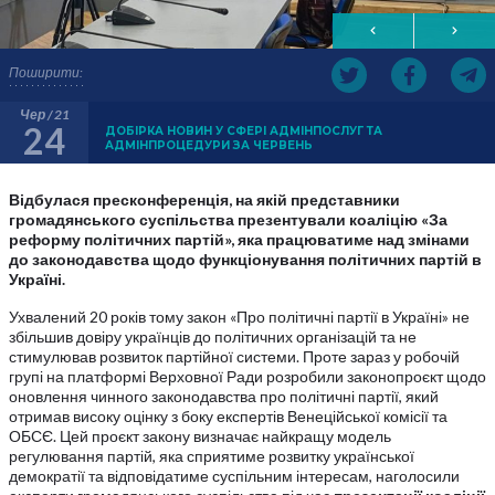
Поширити:
Чер / 21
24
ДОБІРКА НОВИН У СФЕРІ АДМІНПОСЛУГ ТА
АДМІНПРОЦЕДУРИ ЗА ЧЕРВЕНЬ
Відбулася пресконференція, на якій представники
громадянського суспільства презентували коаліцію «За
реформу політичних партій», яка працюватиме над змінами
до законодавства щодо функціонування політичних партій в
Україні.
Ухвалений 20 років тому закон «Про політичні партії в Україні» не
збільшив довіру українців до політичних організацій та не
стимулював розвиток партійної системи. Проте зараз у робочій
групі на платформі Верховної Ради розробили законопроєкт щодо
оновлення чинного законодавства про політичні партії, який
отримав високу оцінку з боку експертів Венеційської комісії та
ОБСЄ. Цей проєкт закону визначає найкращу модель
регулювання партій, яка сприятиме розвитку української
демократії та відповідатиме суспільним інтересам, наголосили