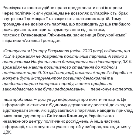
Реалізувати конституційне право представляти свої інтереси
через політичні сили українцям не дозволяє олігархічність, брак
внутрішньої демократії та закритість політичних партій. Тому
громадяни не довіряють партіям, що призводить до ще глибшого
розчарування, зневіри та відмежування від політики,
пояснює
Олександра Гліжинська
, засновниця Всеукраїнської
ініціативи «Активна Громада».
«
Опитування Центру Разумкова (осінь 2020 року) свідчить, що
73,2 % громадян не довіряють політичним партіям. А згідно з
опитуванням Національного демократичного інституту, 33 %
громадян не мають позитивного ставлення до жодної з
політичних партій. За цієї ситуації, політичні партії в Україні не
можуть бути інструментом розвитку демократії та
представництва інтересів народу, а отже профільне
законодавство має бути реформоване
», — переконує експертка.
Інша проблема — доступ до інформації про політичні партії. Ця
інформація міститься в Єдиному державному реєстрі, де складно
відстежувати зміни, які відбуваються з партіями, наводить приклад
виконавча директорка
Світлана Конончук
, Українського
незалежного центру політичних досліджень. А інша частина
інформації, яка стосується участі партій у виборах, знаходиться у
ЦВК.