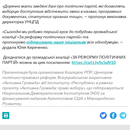
«
Доречно мати зведені дані про політичні партії, які дозволять
виборцю доступніше відстежити зміни в назвах, програмних
документах, статутних органах тощо
», — пропонує виконавча
директорка УНЦПД
«
Сьогодні ми робимо перший крок до побудови громадської
коаліції «За реформу політичних партій» та
пропонуємо
підтримати нашу ініціативу
всіх однодумців
», —
додала Юлія Кириченко.
Доєднатися до громадської коаліції «ЗА РЕФОРМУ ПОЛІТИЧНИХ
ПАРТІЙ» можна за цим посиланням:
https://cutt.ly/In5uN10
Презентація була організована Коаліцією РПР, Центром
політико-правових реформ, Всеукраїнською ініціативою
«Активна Громада» від Інституту «Республіка» в рамках
проєкту «Активна Громада: право вибору», що підтримується
Національним Демократичним Інститутом (NDI) за
фінансування наданим Агентством США з Міжнародного
Розвитку.