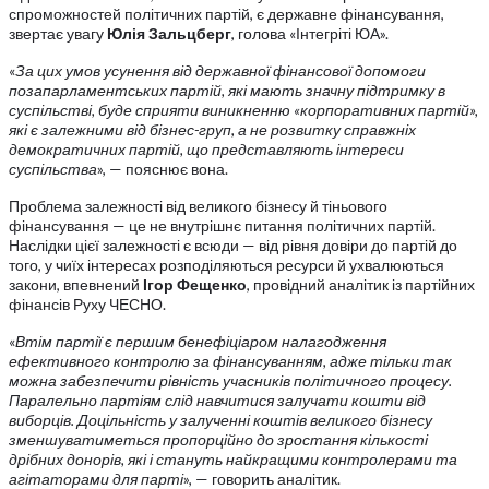
спроможностей політичних партій, є державне фінансування,
звертає увагу
Юлія Зальцберг
, голова «Інтегріті ЮА».
«
За цих умов усунення від державної фінансової допомоги
позапарламентських партій, які мають значну підтримку в
суспільстві, буде сприяти виникненню «корпоративних партій»,
які є залежними від бізнес-груп, а не розвитку справжніх
демократичних партій, що представляють інтереси
суспільства
», — пояснює вона.
Проблема залежності від великого бізнесу й тіньового
фінансування — це не внутрішнє питання політичних партій.
Наслідки цієї залежності є всюди — від рівня довіри до партій до
того, у чиїх інтересах розподіляються ресурси й ухвалюються
закони, впевнений
Ігор Фещенко
, провідний аналітик із партійних
фінансів Руху ЧЕСНО.
«
Втім партії є першим бенефіціаром налагодження
ефективного контролю за фінансуванням, адже тільки так
можна забезпечити рівність учасників політичного процесу.
Паралельно партіям слід навчитися залучати кошти від
виборців. Доцільність у залученні коштів великого бізнесу
зменшуватиметься пропорційно до зростання кількості
дрібних донорів, які і стануть найкращими контролерами та
агітаторами для парті
», — говорить аналітик.