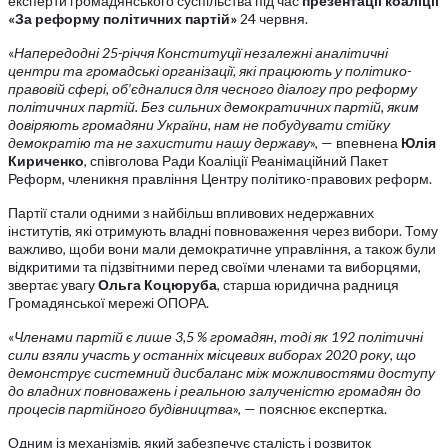
експерти громадянського суспільства під час
презентації коаліції
«За реформу політичних партій»
24 червня.
«
Напередодні 25-річчя Конституції незалежні аналітичні
центри та громадські організації, які працюють у політико-
правовій сфері, об’єдналися для чесного діалогу про реформу
політичних партій. Без сильних демократичних партій, яким
довіряють громадяни України, нам не побудувати стійку
демократію та не захистити нашу державу
», — впевнена
Юлія
Кириченко
, співголова Ради Коаліції Реанімаційний Пакет
Реформ, членикня правління Центру політико-правових реформ.
Партії стали одними з найбільш впливових недержавних
інститутів, які отримують владні повноваження через вибори. Тому
важливо, щоби вони мали демократичне управління, а також були
відкритими та підзвітними перед своїми членами та виборцями,
звертає увагу
Ольга Коцюруба
, старша юридична радниця
Громадянської мережі ОПОРА.
«
Членами партій є лише 3,5 % громадян, тоді як 192 політичні
сили взяли участь у останніх місцевих виборах 2020 року, що
демонструє системний дисбаланс між можливостями доступу
до владних повноважень і реальною залученістю громадян до
процесів партійного будівництва
», — пояснює експертка.
Одним із механізмів, який забезпечує сталість і розвиток