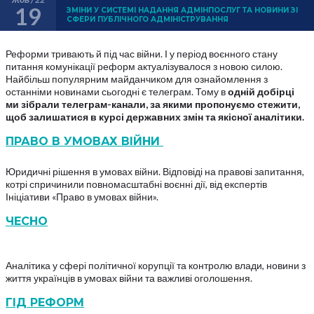
19
ЗМІНИ У СИСТЕМІ НАДАННЯ АДМІНПОСЛУГ ТА НОВИНИ ЗІ
СФЕРИ ПУБЛІЧНОГО АДМІНІСТРУВАННЯ
Реформи тривають й під час війни. І у період воєнного стану
питання комунікації реформ актуалізувалося з новою силою.
Найбільш популярним майданчиком для ознайомлення з
останніми новинами сьогодні є телеграм. Тому в
одній добірці
ми зібрали телеграм-канали, за якими пропонуємо стежити,
щоб залишатися в курсі державних змін та якісної аналітики.
ПРАВО В УМОВАХ ВІЙНИ
Юридичні рішення в умовах війни. Відповіді на правові запитання,
котрі спричинили повномасштабні воєнні дії, від експертів
Ініціативи «Право в умовах війни».
ЧЕСНО
Аналітика у сфері політичної корупції та контролю влади, новини з
життя українців в умовах війни та важливі оголошення.
ГІД РЕФОРМ