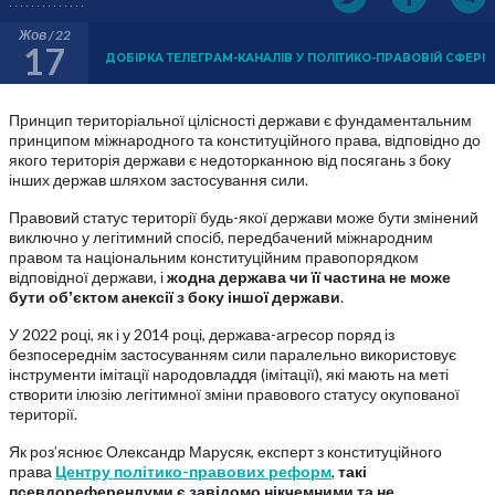
Жов / 22
17
ДОБІРКА ТЕЛЕГРАМ-КАНАЛІВ У ПОЛІТИКО-ПРАВОВІЙ СФЕРІ
Принцип територіальної цілісності держави є фундаментальним
принципом міжнародного та конституційного права, відповідно до
якого територія держави є недоторканною від посягань з боку
інших держав шляхом застосування сили.
Правовий статус території будь-якої держави може бути змінений
виключно у легітимний спосіб, передбачений міжнародним
правом та національним конституційним правопорядком
відповідної держави, і
жодна держава чи її частина не може
бути обʼєктом анексії з боку іншої держави
.
У 2022 році, як і у 2014 році, держава-агресор поряд із
безпосереднім застосуванням сили паралельно використовує
інструменти імітації народовладдя (імітації), які мають на меті
створити ілюзію легітимної зміни правового статусу окупованої
території.
Як роз’яснює Олександр Марусяк, експерт з конституційного
права
Центру політико-правових реформ
,
такі
псевдореферендуми є завідомо нікчемними та не